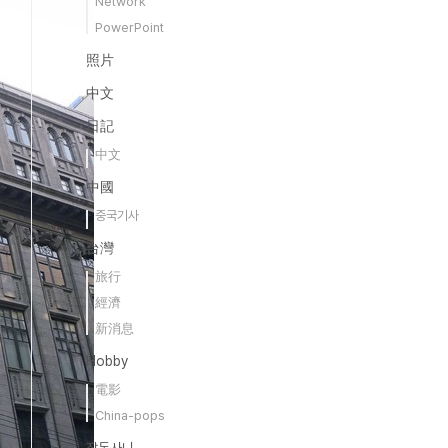
Network
PowerPoint
照片
中文
日記
中文
中國
중국기사
台灣
旅行
經濟
新消息
Hobby
電影
China-pops