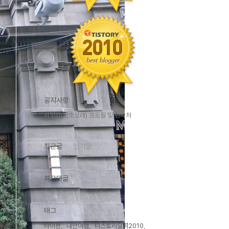
공지사항
시앙라이(조상래) 프로필 및 연락처
최근글
인기글
최근댓글
태그
타이완
대만여행
티스토리달력2010