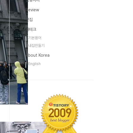
잡동사니
Review
맛집
재테크
기본용어
내집만들기
About Korea
English