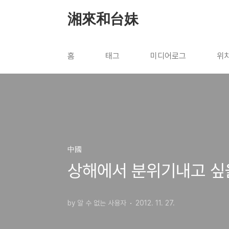
본문 바로가기
湘來和台妹
홈
태그
미디어로그
위
中國
상해에서 분위기내고 싶을 
by 알 수 없는 사용자
2012. 11. 27.