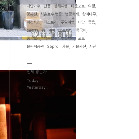
대만가수
단풍
상해여행
타운포토
여행
꽃사진
석촌호수 벚꽃
벚꽃축제
왕따나무
야경사진
티스토리
주말여행
대만
중음
taiwan
중국여행
포토메타
중국어
중국노래
석촌호수
벚꽃사진
포토
올림픽공원
S5pro
가을
가을사진
사진
전체 방문자
Today :
Yesterday :