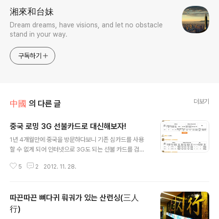
湘來和台妹
Dream dreams, have visions, and let no obstacle
stand in your way.
구독하기
더보기
中國
의 다른 글
중국 로밍 3G 선불카드로 대신해보자!
글 내용
1년 4개월만에 중국을 방문하다보니 기존 심카드를 사용
할 수 없게 되어 인터넷으로 3G도 되는 선불 카드를 검색
하게 되었다. 원래 상해에 있을 때는 차이나 모바일(中國
5
2
2012. 11. 28.
移動）을 사용했으나, 3G가 되는 선불 카드는 차이나 유
니콤(中國聯通）만 검색이 되었다. 지금 현재 사용하고
있는 SK텔레콤의 중국 로밍 서비스 통신사가 차이나 유니
따끈따끈 뼈다귀 훠궈가 있는 산런싱(三人
콤이고, 차이나 유니콤도 많은 사람들이 사용하는 통신사
라 이용해 보기로 하였다. 차이나 유니콤 3G 선불카드는
行)
글 내용
여러 종류가 있다. 타이메이는 중국 데이터 3일 무제한 이