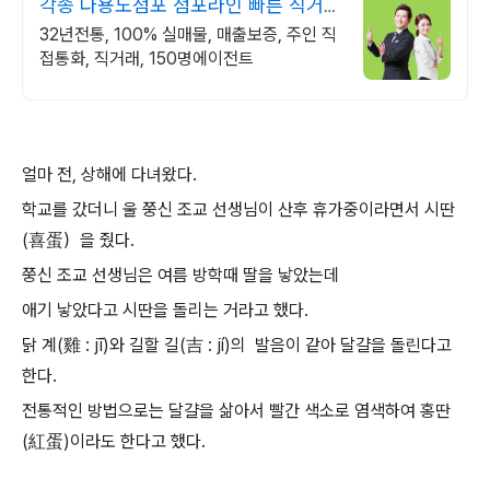
각종 다용도점포 점포라인 빠른 직거래
& 안전중개거래
32년전통, 100% 실매물, 매출보증, 주인 직
접통화, 직거래, 150명에이전트
얼마 전, 상해에 다녀왔다.
학교를 갔더니 울 쭝신 조교 선생님이 산후 휴가중이라면서 시딴
(喜蛋）을 줬다.
쭝신 조교 선생님은 여름 방학때 딸을 낳았는데
애기 낳았다고 시딴을 돌리는 거라고 했다.
닭 계(雞 :
jī)와 길할 길(
吉 :
jí)의 발음이 같아 달걀을 돌린다고
한다.
전통적인 방법으로는 달걀을 삶아서 빨간 색소로 염색하여 홍딴
(紅蛋)이라도 한다고 했다.