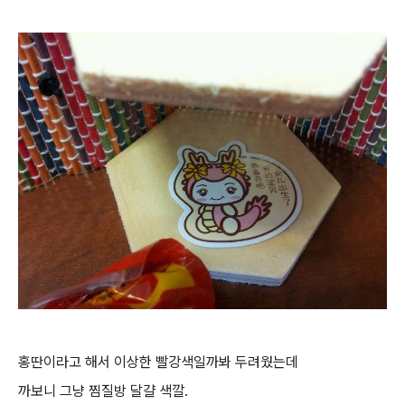
홍딴이라고 해서 이상한 빨강색일까봐 두려웠는데
까보니 그냥 찜질방 달걀 색깔.