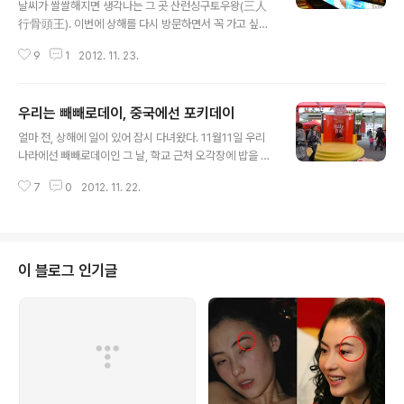
날씨가 쌀쌀해지면 생각나는 그 곳 산런싱구토우왕(三人
용 쿠폰이 있어서 5일 중 3일은 그 쿠폰을 사용 가능하여
行骨頭王). 이번에 상해를 다시 방문하면서 꼭 가고 싶은
가장 낮은 요금제인 10원 요금제를 선택했다. 20원 요금
곳으로 꼽은 산런싱. 산런싱에 올때면 논어의 그 구절이 항
제는 기본요금 : 20원(첫 달에는 실제 사용액으로 계산) 신
9
1
2012. 11. 23.
상 생각이 난다. 《論語‧述而》：“三人行，必有我師
청 지역 분당 통화료 : 0.1원 국..
焉。擇其善者而從之，其不善者而改之。” (세 사람
이 길을 가도 반드시 그 중에 내 스승이 있다. 그 좋은 것을
우리는 빼빼로데이, 중국에선 포키데이
따르고, 그 나쁜 것은 가려서 고쳐라.) 여기서의 삼은 꼭 세
글 내용
사람을 지칭하기 보다는 많음을 뜻한다. 세상에 우리가 배
얼마 전, 상해에 일이 있어 잠시 다녀왔다. 11월11일 우리
울 점을 가진 사람들이 많고 그 사람들의 좋은 점을 배워야
나라에선 빼빼로데이인 그 날, 학교 근처 오각장에 밥을 먹
한다는 뜻이다. 마침 일요일 저녁이었던 이 날, 언니들이 꼽
어라 갔더니 거기선 일본 초컬릿 과자 포키가 포키 데이를
우리는 상해 산런싱 중 가장 맛있다는 난징똥루점으로 고
7
0
2012. 11. 22.
표방하며 판촉 행사 중이었다. 대만에선 롯데 빼빼로가 Cit
고씽. 난징똥루는 손님이 많아서 예약이 불가. 직접 가서 번
y No.1이라는 이름으로 많이 팔렸는데, 중국에선 포키가
호표 받고 기다려야 한다. 타이메이가 젤 ..
인기다. 우리의 빼빼로와 비슷한 초코맛 뿐만 아니라 녹차,
블루베리 치즈 등 다양한 맛이 있어 개인의 취향에 따라 골
라 먹는 재미가 있다. 포키데이 무대 양쪽에서 한창 포키를
이 블로그 인기글
판매중이다. 한켠에서 "포키 포키 포오키 포키 포키 포오키
.................." 이렇게 노래가 흘러나오고 있었다. 은근 중독
성이 있는 노래였어서 지금도 생각난다.^^ 타이메이가 좋
아하는 녹차맛이랑 블루베리맛도 보인다. 중국 애들..