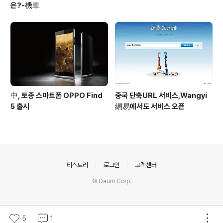
은?-機車
中, 토종 스마트폰 OPPO Find
중국 단축URL 서비스,Wangyi
5 출시
網易에서도 서비스 오픈
의안내
티스토리
로그인
고객센터
© Daum Corp.
5
1