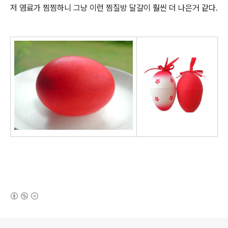
저 염료가 찜찜하니 그냥 이런 찜질방 달걀이 훨씬 더 나은거 같다.
(새창열림)
로그 정보