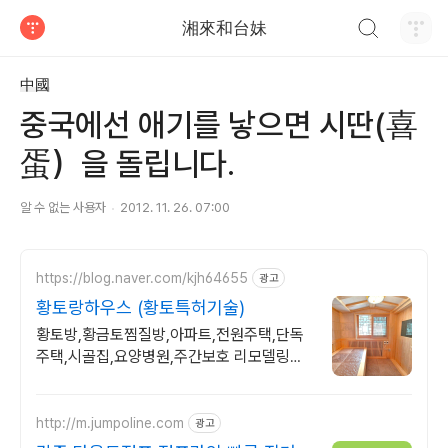
검색하기
湘來和台妹
티스토리
中國
중국에선 애기를 낳으면 시딴(喜
蛋）을 돌립니다.
알 수 없는 사용자
2012. 11. 26. 07:00
https://blog.naver.com/kjh64655
광고
황토랑하우스 (황토특허기술)
황토방,황금토찜질방,아파트,전원주택,단독
주택,시골집,요양병원,주간보호 리모델링전
문
http://m.jumpoline.com
광고