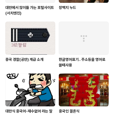
대만에서 많이들 가는 포털사이트
장백지 누드
(서치엔진)
중국 경찰(공안) 계급 소개
한글영어표기.. 주소등을 영어로
쓸때사용
대만식 중국어-재수없어 라는 말
중국인 결혼식