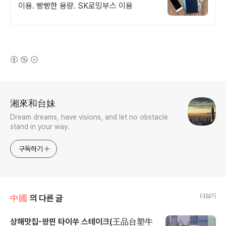
이용. 빵빵한 용량. SK로밍부스 이용
(새창열림)
로그 정보
湘來和台妹
Dream dreams, have visions, and let no obstacle
stand in your way.
구독하기
더보기
中國
의 다른 글
상해맛집-왕핀 타이쑤 스테이크(王品台塑牛