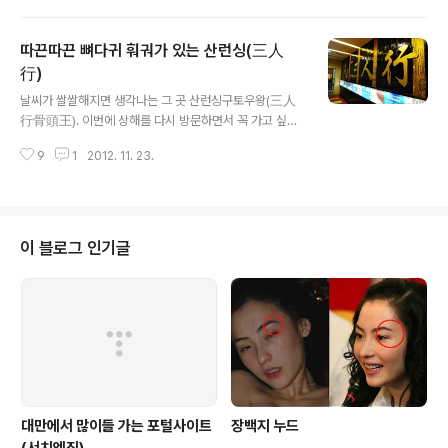
발음이 같아 달걀을 돌린다고 한다. 전통적인 방법으로는
달걀을 삶아서 빨간 색소로 염색하여 홍딴(紅蛋)이라도 한
따끈따끈 뼈다귀 훠궈가 있는 산런싱(三人
다고 했다. 용의 해라 그런지 귀여운 용 스티커도 붙여져 있
다. 안에는 달걀 2개가 들어있다. 달걀과 함께 딸을 낳았으
行)
글 내용
니 축하해 달라는 귀여운 쪽지도. 귀여운 여자 용 캐릭터.
날씨가 쌀쌀해지면 생각나는 그 곳 산런싱구토우왕(三人
홍딴이라고 해서 이상한 빨강색일까봐 두려웠는데 까보니
行骨頭王). 이번에 상해를 다시 방문하면서 꼭 가고 싶은
그냥 찜질방 달걀 색깔. 맛도 찜질방 달걀 맛이었다. 전통적
곳으로 꼽은 산런싱. 산런싱에 올때면 논어의 그 구절이 항
인 시딴은 빨강색으로 염색해서 준다고 하는데 저 염료가
9
1
2012. 11. 23.
상 생각이 난다. 《論語‧述而》：“三人行，必有我師
찜찜하니 그..
焉。擇其善者而從之，其不善者而改之。” (세 사람
이 길을 가도 반드시 그 중에 내 스승이 있다. 그 좋은 것을
따르고, 그 나쁜 것은 가려서 고쳐라.) 여기서의 삼은 꼭 세
사람을 지칭하기 보다는 많음을 뜻한다. 세상에 우리가 배
이 블로그 인기글
울 점을 가진 사람들이 많고 그 사람들의 좋은 점을 배워야
한다는 뜻이다. 마침 일요일 저녁이었던 이 날, 언니들이 꼽
우리는 상해 산런싱 중 가장 맛있다는 난징똥루점으로 고
고씽. 난징똥루는 손님이 많아서 예약이 불가. 직접 가서 번
호표 받고 기다려야 한다. 타이메이가 젤 ..
대만에서 많이들 가는 포털사이트
장백지 누드
(서치엔진)