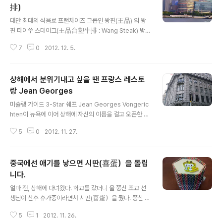
排)
글 내용
대만 최대의 식음료 프랜차이즈 그룹인 왕핀(王品) 의 왕
핀 타이쑤 스테이크(王品台塑牛排 : Wang Steak) 방
문. 학교에서 제일 가까운 곳이 정대광장점이었고 창가 자
7
0
2012. 12. 5.
리에선 와이탄 야경도 감상할 수 있다고 해서 여기로 선택.
우리 나라의 포잉과 비슷한 띵찬시아오미쑤(訂餐小秘書)
앱으로 왕핀 정대광장점을 예약하고, 황포강쪽 창가 자리
상해에서 분위기내고 싶을 땐 프랑스 레스토
를 달라고 했다. 왕핀은 8층 가장 안쪽에 위치하고 있었다.
왕핀은 화려하고 고급스럽다고 했는데 정대 광장점은 블랙
랑 Jean Georges
글 내용
앤 화이트로. 우리의 자리는 창가. 테이블 세팅도 블랙앤 화
미슐랭 가이드 3-Star 쉐프 Jean Georges Vongeric
이트. 샐러드, 스프, 메인요리, 디저트, 음료 등을 선택하면
hten이 뉴욕에 이어 상해에 자신의 이름을 걸고 오픈한 프
서 너무 종류가 많아서 다 먹을 수 있을까하는 걱정이.. 식
랑스 레스토랑입니다. 뉴욕 Jean Georges에서 밥을 먹
전주로 복숭아 리큐어. 달달하니 맛있어서 손이 가요 손이
5
0
2012. 11. 27.
을려면 한달 전에는 예약해야 한다지만 상해 Jean Geor
가.. 식전빵을 위한 대구..
ges는 예약없이 바로 방문 가능합니다. 상해 Jean Geor
ges는 中山东一路3号에 위치한 와이탄(外滩)3号 건
중국에선 애기를 낳으면 시딴(喜蛋）을 돌립
물의 4층에 위치해 있습니다. 와이탄 3호 건물 Jean Ge
orges로 가는 건물 입구입니다. 엘리베이터에서 내리면
니다.
글 내용
보이는 Jean Georges. 이게 Jean Georges를 상징
얼마 전, 상해에 다녀왔다. 학교를 갔더니 울 쭝신 조교 선
하는 문양인가 봅니다. 테이블 세팅과 초컬릿에도 이 문양
생님이 산후 휴가중이라면서 시딴(喜蛋）을 줬다. 쭝신 조
이.. 엘리베이터에서 내려서 들어가면 우리를 맞이해 주는
교 선생님은 여름 방학때 딸을 낳았는데 애기 낳았다고 시
곳. 여기서 자리로 안내해준다. 점심 시간이라 그런지..
5
1
2012. 11. 26.
딴을 돌리는 거라고 했다. 닭 계(雞 : jī)와 길할 길(吉 : jí)의