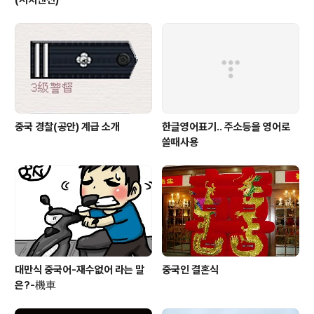
중국 경찰(공안) 계급 소개
한글영어표기.. 주소등을 영어로
쓸때사용
대만식 중국어-재수없어 라는 말
중국인 결혼식
은?-機車