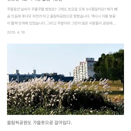
주말동안 날씨가 꾸물꾸물 했었죠? 그래도 토요일 오후 3시쯤일까요? 해가 빼
곰 뜨길래 후다닥 자전거 타고 올림픽공원으로 향했습니다. 역시나 아름 벚꽃
이 활짝 만개해 있었습니다. 그리고 주말이라 그런지 많은 사람들이 공원에 산
책..꽃놀이를 하고 있더군요. 많은 분들이 카메라로 아름다운 벚꽃을 담기 바쁘
2010. 4. 19.
더군요. 저역시 신나게 동행한 이와 봄 기운을 만끽했습니다. 이번에는 인물사
진을 많이 찍다보니 풍경사진이 몇장없네요. 자전거를 타고 공원 한바퀴 돌았
더니 어느덧 해가 저물고 있어 석촌호수로 향했습니다. 몽촌토성 산책로 위에
서 담은 올림픽공원 풍경 참 괜찮더군요 그리고 왕따나무에게 인사하러 가기전
에 잠시 담아 본 사진~ 가족..연인 ..친구..다양한 사람들이 봄을 느끼는 여유로
움이 참 보기 좋았습니다.
올림픽공원도 가을옷으로 갈아입다.