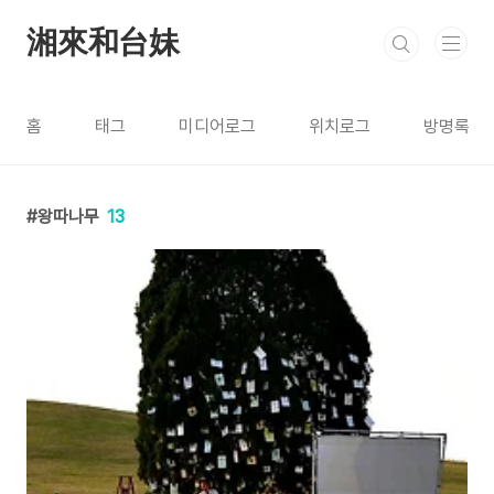
본문 바로가기
湘來和台妹
홈
태그
미디어로그
위치로그
방명록
왕따나무
13