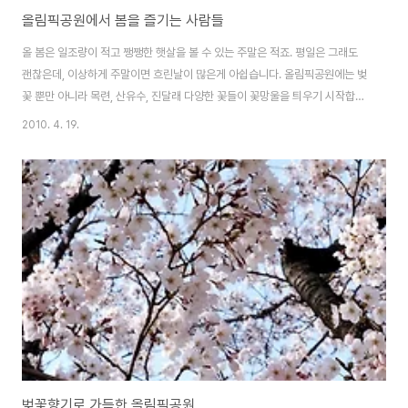
올림픽공원에서 봄을 즐기는 사람들
올 봄은 일조량이 적고 쨍쨍한 햇살을 볼 수 있는 주말은 적죠. 평일은 그래도
괜찮은데, 이상하게 주말이면 흐린날이 많은게 아쉽습니다. 올림픽공원에는 벚
꽃 뿐만 아니라 목련, 산유수, 진달래 다양한 꽃들이 꽃망울을 틔우기 시작합니
다. 몽촌토성 산책로에도 이젠 푸른기가 돌기 시작합니다. 개나리도 활짝 피어
2010. 4. 19.
있구요. 공원 산책을 하면서 봄 기운을 감상하실 수 있습니다. 자 이젠 왕따나무
가 있는 쪽으로 옮겨보니.. 벤치에는 다정다감하게 연인들이 휴식을 취하고 있
고, 한쌍의 커플은 또 산책중입니다. 복잡한 꽃축제보단 넓은 공원에서 봄을 감
상하시는 것도 좋을듯 싶네요. 공원 곳곳에 피어있는 벚꽃...사진찍으시는 분도
있고 지긋하게 벚꽃을 감상하고 있는 분도 보입니다. 여긴 올림픽공원 커피빈
이 있던 자리..(소마미술..
벚꽃향기로 가득한 올림픽공원