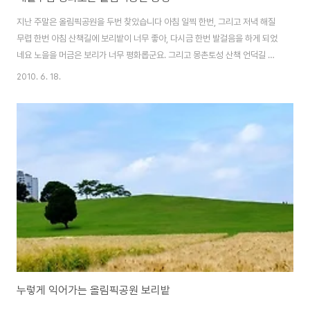
지난 주말은 올림픽공원을 두번 찾았습니다 아침 일찍 한번, 그리고 저녁 해질
무렵 한번 아침 산책길에 보리밭이 너무 좋아, 다시금 한번 발걸음을 하게 되었
네요 노을을 머금은 보리가 너무 평화롭군요. 그리고 몽촌토성 산책 언덕길 위
로는 열심히 산책중입니다. 저도 사진찍고 나서 몽촌토성 산책길을 상쾌하게
2010. 6. 18.
돌고 집에 내려왔습니다. 왕따나무 오른쪽편에 보리는 많이 익었습니다 곧 탈
곡해도 될것 같네요. 반면 왕따나무 왼쪽에 있는 보리는 아직은 조금 더 기다려
야 할 것 같습니다. 이번주에는 보리밭이 어떻게 변했을지 궁금합니다. +그나
저나 얼마전 북악스카이웨이와 양평에 바람쐬러 간 사진을 백업한 줄 알고 삭
제했는데 그 사진들이 옴팡 날라가버렸네요 +.+ 아꼽 아꼽 ㅠㅠ
누렇게 익어가는 올림픽공원 보리밭