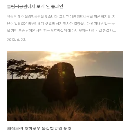
올림픽공원에서 보게 된 콤파인
요즘은 매주 올림픽공원을 찾습니다. 그리고 매번 왕따나무를 찍곤 하지요. 지
난주 일요일은 벼보리베기 및 밭벼 심기 행사가 열렸습니다 왕따나무 있는 곳
을 가던 도중 담아본 사진 힘든 오르막길 뒤에 다시 보이는 내리막길 한결 내려
가기가 편합니다. 올림픽공원 보리,밀밭을 가니 콤바인이 보이네요 시골에서는
2010. 6. 23.
흔히 볼 수 있지만, 서울 시내에서 이렇게 콤바인을 보니 또 다른 느낌 어색하면
서도 신기했습니다. 그리고 다시 밭에는 밭벼를 심고 있는 모습입니다. 전문가
의 손길이 느껴집니다. 완전무장하고 일하고 계신 아주머니~ 그리고 아이들도
부모님과 함께 모를 심고 있네요 더운 땡볕에서 모 심느라 다들 고생이지만 좋
은 추억이 되겠죠? 잠시 왕따나무 인근에서 이런저런 사진도 담고 몽촌토성 길
산책을 하고 되돌아 왔습니다.
해질무렵 평화로운 올림픽공원 풍경