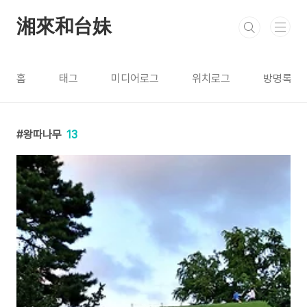
본문 바로가기
湘來和台妹
홈
태그
미디어로그
위치로그
방명록
왕따나무
13