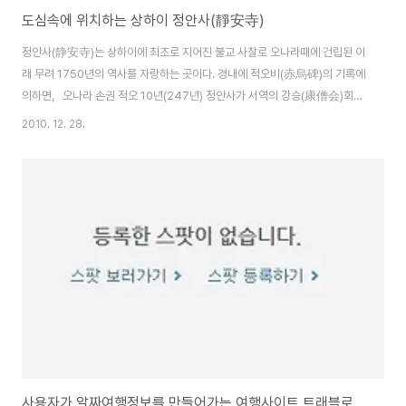
도심속에 위치하는 상하이 정안사(靜安寺)
정안사(静安寺)는 상하이에 최초로 지어진 불교 사찰로 오나라때에 건립된 이
래 무려 1750년의 역사를 자랑하는 곳이다. 경내에 적오비(赤烏碑)의 기록에
의하면，오나라 손권 적오 10년(247년) 정안사가 서역의 강승(康僧会)회에
의해서 지어졌다고 한다． 원래의 이름은 중원사(重元寺)였다고 한다. 당나라
2010. 12. 28.
때，영태선원으로 개명． 북송 태종의 원년 1008년에 지금의 정안사가 되었
으며, 남송의 가정 9년 (1216년)에 주지는 홍수에 시달리는 절을 현재의 장소
에 옮겼다． 원나라 시대에는 향화가 끊임없이 이어졌으며, 경내의 8곳의 명소
는 정안8경(적오비, 하자담, 용천 등)이라고 명명되고 널리 알려지게 되었다.
절의 정문 앞의 용천은 천하 제6천의 하나라고 손꼽혔다. 명 태조 홍무2년
(1369년)，정안사는 동종..
사용자가 알짜여행정보를 만들어가는 여행사이트 트래블로