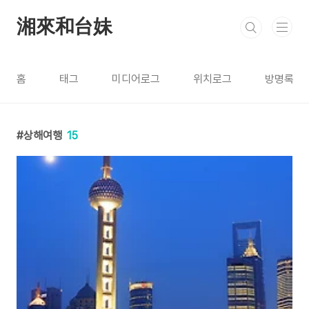
본문 바로가기
湘來和台妹
홈
태그
미디어로그
위치로그
방명록
상해여행
15