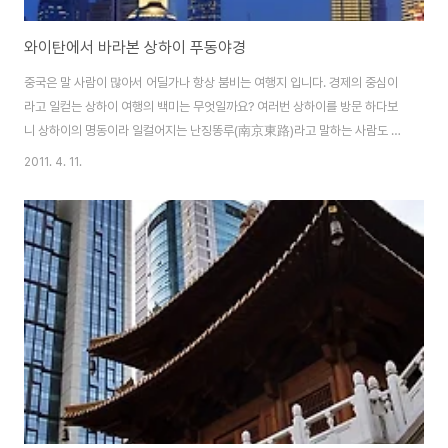
와이탄에서 바라본 상하이 푸동야경
중국은 말 사람이 많아서 어딜가나 항상 붐비는 여행지 입니다. 경제의 중심이
라고 일컫는 상하이 여행의 백미는 무엇일까요? 여러번 상하이를 방문 하다보
니 상하이의 명동이라 일컬어지는 난징똥루(南京東路)라고 말하는 사람도 있
을테고, 쇼핑을 좋아한다면 난징시루(南京西路)쪽 백화점을 추천할 수 있을
2011. 4. 11.
것 같습니다. 유럽 카페 거리를 연상시키는 신천지(新天地)를 꼽는 분도 있을
것 같네요. 저는 와이탄(外灘)의 야경을 추천합니다. 와이탄에서 바라본 푸동
야경 와~감탄이 절로 났습니다. 상하이의 대표적인 전망대 동방명주와 금부대
하, 두 곳 다 멋진 아경 감상이 가능하지만 금무대하에 올라동방명주를 바라보
는 뷰가 더 좋다는 평이 많네요. 빈장따다오에서는 와이탄 건축물 거리를 파노
라마로 찍기 좋습니다. 그리고 와이탄 조명의..