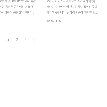
공원을 주말에 찾았습니다. 루쉰
상하이 베니스라고 불리는 주가각 朱家角
에는 홍커우 공원이라고 불렸고,
상하이 시내에서 약 한시간정도 떨어진 곳에
6년에 상하이 공동조계 관청이 있
위치한 곳입니다. 상하이 인근에 위치한 강남
 밖에 있던 농지를 취득하여 조
6대 수향마을중 유일하게 상해시에 위치한
.
2010. 11. 5.
니다. 당초에 공원은 홍커우 오락
곳. 조그마한 수로를 따라 옛 시절의 풍취를
렸고, 영국 원예가에 의해 설계되
느낄 수 있는 수상가옥들이 빼곡히 들어서 있
 서양식 정원 양식을 가지고 있
어, 마치 옛 시대로 돌아간 듯한 정서로 빠져
1
2
3
4
 도박장이 설치되어 있다고 합니
들게 하는 감성적인 곳이죠. 우리에게는 카인
년 상하이 천황 탄생일(천장절) 기
과 아벨 드라마 촬영지로 우리에게 널리 알려
봉길 의사가 도시락 폭탄을 던져
져 있기도 합니다. 1991년에는 중국 국무원
 요인들을 암살하였1937년 중일
에서 "중국유명문화도시"로 지정되었고,
하이를 침략한 일본군에 의해 공
2001년에는 APEC 정상회담에서 각국 정상
물들은 파괴되었습니다. 1942년
들과 부인들이 방문하여 감탄을 자아냈던 곳
의 군사용지로 사용되었다가 일
이기도 합니다. 옛 모습 그대로 간직하고 있
고 철수한 1945년에 장개석에
는 명,청시대의 건물과 36개의 석교로 아름
공원이라고 개칭되었지만, 1950
다운 풍경을 감상 할 수 있는 주가각 朱家角
이름을 되찾아 ..
방생교는 아름다운 무지개 모..