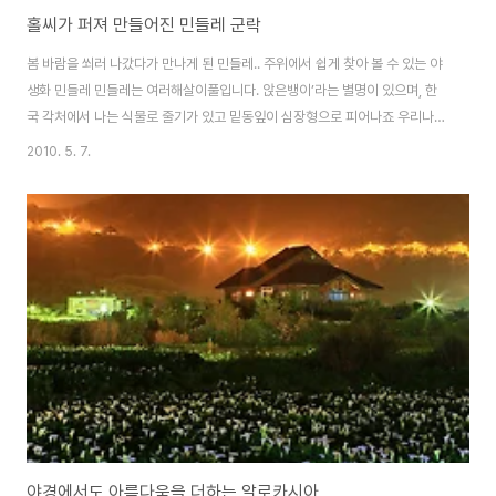
홀씨가 퍼져 만들어진 민들레 군락
봄 바람을 쐬러 나갔다가 만나게 된 민들레.. 주위에서 쉽게 찾아 볼 수 있는 야
생화 민들레 민들레는 여러해살이풀입니다. 앉은뱅이’라는 별명이 있으며, 한
국 각처에서 나는 식물로 줄기가 있고 밑동잎이 심장형으로 피어나죠 우리나라
토종 민들레도 있지만, 지금은 서양에서 들어온 민들레를 더 쉽게 찾을 수 있어
2010. 5. 7.
아쉽네요 씩씩해보이는 꽃잎이지만, 서로 헤어짐은 쉽게 받아들이질 못합니다.
꽃이 시들어도 꽃잎은 그대로 그자리에서 마르고 씨방이 자라고 영글면서 갓털
이 길어지고 날아갈 준비가 되면, 뭉쳐서 마른 꽃잎이 떨어져 나갑니다.
야경에서도 아름다움을 더하는 알로카시아