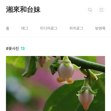
본문 바로가기
湘來和台妹
홈
태그
미디어로그
위치로그
방명록
꽃사진
13