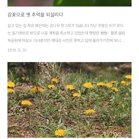
감꽃으로 옛 추억을 되살리다
살고 있는 집 작은 화단에는 감나무 한그루가 있습니다 지난 주말은 비가 온다
는 일기예보로 밖으로 나갈 계획을 취소하고 있었는데 햇빛만 쨍쨍~ 물론 올림
픽공원에 마실도 다녀왔지만 제대로 사진은 못찍고 집에 올라가기전에 보니 감
꽃이 두둑두둑 떨어지는 소리가 들리더군요 갈색 콩과 하얀 콩들이 멍석처럼깔
2010. 5. 31.
았다고나 할까요. 낙수처럼 떨어지는 감꽃이라니...보신분은 아실껍니다. 특히
감꽃에는 비타민 C 성분이 많이 들어있어 건강에도 좋고, 감꽃을 수확 그늘에
말려 감꽃 차로도 이용되고 있으며, 말린 감꽃을 볶아 가루를 만들어 찻 수저 반
정도를 하루에 3회 먹으면 설사에도 효능이 있다고 합니다 꽃이 떨어지는 소리
와 꿀벌이 찾아와 윙윙거리는 소리도 함께 들리는데요. 떨어진 감꽃을 한주먹
들고 집에와서 다시 찍어봤습니다^^