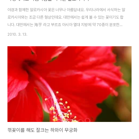
야경과 함께한 알로카시아 꽃은 너무나 아름답네요. 우리나라에서 서식하는 알
로카시아와는 조금 다른 형상인데요. 대만에서는 쉽게 볼 수 있는 꽃이기도 합
니다. 대만에서는 海芋 라고 부르죠 아시아 열대 지방에 약 70종이 분포한다.
관엽식물이 많으며, 알줄기가 있다. 마크로리자(A. macrorhiza)는 강한 독성
2010. 3. 13.
이 있고 잎이 아름답다. 롱길로바(A. longiloba)는 말레이반도가 원산지이다.
필리핀이 원산지인 산데리아나(A. sanderiana)는 잎이 삼각형이고 가장자리
가 깊게 갈라지며 은빛이 도는 맥이 있어 아름답다. 보르네오가 원산지인 로우
이(A. lowii)는 산데리아나와 비슷하게 생겼으나 잎이 갈라지지 않는다. 메타
리카(A. indica var. metarica)는 잎이 크고 둥글며, 온도가 ..
꺾꽂이를 해도 잘크는 하와이 무궁화