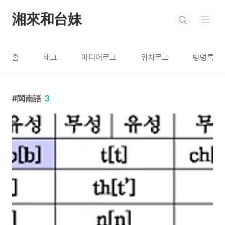
본문 바로가기
湘來和台妹
홈
태그
미디어로그
위치로그
방명록
閩南語
3