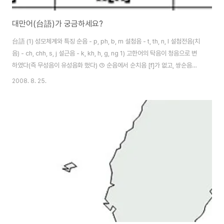
대만어(台語)가 궁금하세요?
台語 (1) 성모체계와 특징 순음 - p, ph, b, m 설첨음 - t, th, n, l 설첨전음(치
음) - ch, chh, s, j 설근음 - k, kh, h, g, ng 1) 고한어의 탁음이 청음으로 변
하였다(즉 무성음이 유성음화 했다) ① 순음에서 순치음 [f]가 없고, 쌍순음의
유성․무기음인 [b]가 있다 ② 치음에 유성․무기음인 [dʒ] (또는 [dz])가 있다
2008. 8. 25.
③ 설근음의 유성․무기음인 [g]가 있다 ④ 설근음에 보통화에서 운모로 나타나
는 비음 [ŋ]이 있다 2) 권설음 zh[tʂ]․ch[tʂ‘]․sh[ʂ]가 없고, 이는 [ts][ts’][s]
로 발음한다 3) 설면음 j[tɕ]․q[tɕ‘]․x[ɕ]가 없고, 이는 [ts][ts’][s]로 발음한다
(2) 운모체계와 특징 단운모 - a, i, ..