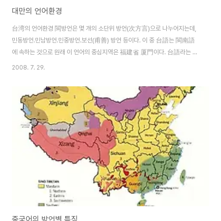
대만의 언어환경
台湾의 언어환경 閩방언은 몇 개의 소단위 방언(次方言)으로 나누어지는데,
민동방언․민남방언․민중방언․보선(甫善) 방언 등이다. 이 중 台語는 閩南語
에 속하는 것으로 원래 이 언어의 중심지역은 福建省 厦門이다. 台語라는 명
칭은 원래는 없었는데 어느 방언이나 그렇듯 경제 문화적인 중심지로 부각되면
2008. 7. 29.
그 지역의 명칭이 방언명칭을 대신하므로 台灣의 부상에 따라서 閩南語는 台
語라는 명칭으로 불리게 되었다. 台灣의 언어환경은 크게 대륙의 보통화를 옮
겨온 국어와, 토착민의 언어인 台語로 대별된다. 台北의 언어실태는 북경에서
멀리 떨어진 지역에서 표준말의 사용이 확산되고 뿌리를 내림에 따라 겪게 되
는 발전과정에 있어서의 흥미로운 실례들을 제공해 주기도 한다. 방언이라는
관점에서 보자면 台北의 인구는 매우 이질적인 요소들..
중국어의 방언별 특징