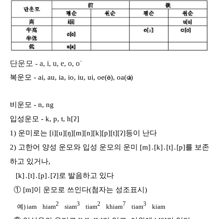
단운모 - a, i, u, e, o, o˙
복운모 - ai, au, ia, io, iu, ui, oe(
e), oa(
o˙
a
)
비운모 - n, ng
입성운모 - k, p, t, h[ʔ]
1) 운미로는 [i][u][ŋ][m][n][k][p][t][ʔ]등이 난다
2) 고한어 양성 운모와 입성 운모의 운미 [m]․[k]․[t]․[p]를 보존
하고 있거나,
[k]․[t]․[p]․[ʔ]로 발음하고 있다
① [m]이 운모로 쓰인다(첨자는 성조표시)
2
3
2
7
3
예) iam hiam
siam
tiam
khiam
tiam
kiam