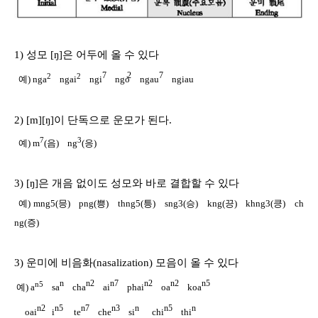
1) 성모 [ŋ]은 어두에 올 수 있다
7
2
7
2
2
예) nga
ngai
ngi
ng
ngau
ngiau
2) [m][ŋ]이 단독으로 운모가 된다.
7
3
예) m
(음) ng
(응)
3) [ŋ]은 개음 없이도 성모와 바로 결합할 수 있다
예) mng5(믕) png(쁭) thng5(틍) sng3(승) kng(끙) khng3(킁) ch
ng(증)
3) 운미에 비음화(nasalization) 모음이 올 수 있다
n
n2
n7
n2
n2
n5
n5
예) a
sa
cha
ai
phai
oa
koa
n2
n5
n7
n3
n
n5
n
oai
i
te
che
si
chi
thi