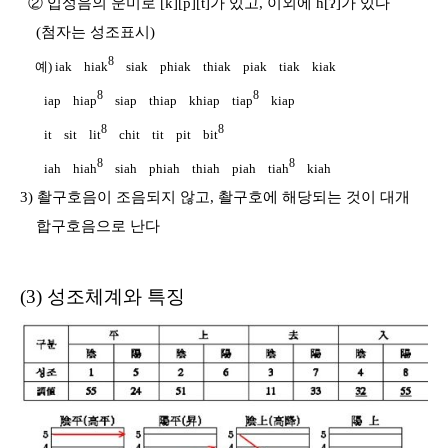
② 입성음의 운미로 [k][p][t]가 있고, 이외에 h[ʔ]가 있다
(첨자는 성조표시)
8
예) iak hiak
siak phiak thiak piak tiak kiak
8
8
iap hiap
siap thiap khiap tiap
kiap
8
8
it sit lit
chit tit pit bit
8
8
iah hiah
siah phiah thiah piah tiah
kiah
3) 촬구호음이 조음되지 않고, 촬구호에 해당되는 것이 대개
합구호음으로 난다
(3) 성조체계와 특징