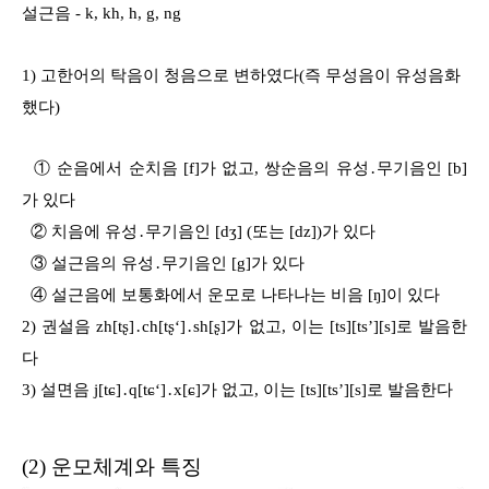
설근음 - k, kh, h, g, ng
1) 고한어의 탁음이 청음으로 변하였다(즉 무성음이 유성음화
했다)
① 순음에서 순치음 [f]가 없고, 쌍순음의 유성․무기음인 [b]
가 있다
② 치음에 유성․무기음인 [
dʒ
] (또는 [dz])가 있다
③ 설근음의 유성․무기음인 [g]가 있다
④ 설근음에 보통화에서 운모로 나타나는 비음 [ŋ]이 있다
2) 권설음 zh[tʂ]․ch[tʂ‘]․sh[ʂ]가 없고, 이는 [ts][ts’][s]로 발음한
다
3) 설면음 j[tɕ]․q[tɕ‘]․x[ɕ]가 없고, 이는 [ts][ts’][s]로 발음한다
(2) 운모체계와 특징