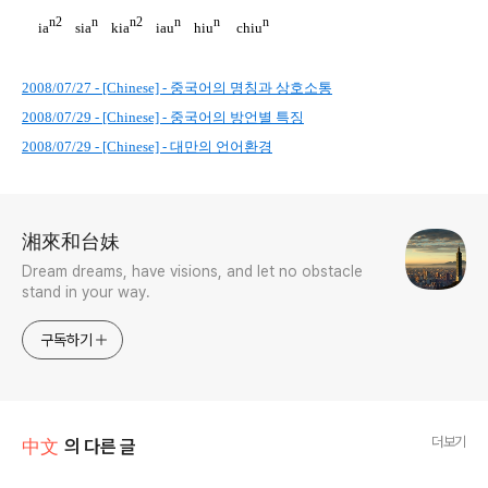
n2
n
n2
n
n
n
ia
sia
kia
iau
hiu
chiu
2008/07/27 - [Chinese] - 중국어의 명칭과 상호소통
2008/07/29 - [Chinese] - 중국어의 방언별 특징
2008/07/29 - [Chinese] - 대만의 언어환경
로그 정보
湘來和台妹
Dream dreams, have visions, and let no obstacle
stand in your way.
구독하기
더보기
中文
의 다른 글