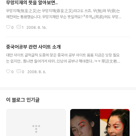
무망지재의 뜻을 알아보면..
글 내용
무망지재(無妄之災)는 무망지재(毋妄之災)라고도 쓰죠. 무(無)와 무(毋)는
예전에는 통용했습니다. 무망지재란 무슨 뜻일까요? 『주역』(周易)에도 무망
(无妄) 괘(卦)가 있어 예측할 수 없는 사건을 나열하고 있듯 ‘짐작할 수 없는 재
0
1
2008. 8. 16.
난’을 일컬어 무망지재라고 합니다. . 그런데 무망지재(無妄之災)의 망(妄)은
우리가 흔히 알 듯 妄(허망할 망 혹은 거짓될 망)의 뜻인데 어떻게 예측한다거나
짐작한다는 뜻이 되었을까요? 망(妄)은 망(望)의 뜻입니다. 예전에는 통가(通
중국어공부 관련 사이트 소개
假)하여 사용했기 때문이지요. 음이 같거나 비슷하면 호환 가능했다는 것입니
글 내용
다. 『전국책』「초책」(楚策)에서는 무망(無妄)을 무망(無妄)으로, 『사기』의 「춘
대만 사이트 글적글적 도중에 찾은 중국어 공부 사이트 움움 지금은 당장 필요
신군열전」에서는 무망(無妄)을 무망(毋望)으로 쓴 것으로도 알 수 있겠습니다.
는 없지만.. 틈나면 들어가서 타위..민남어 공부나 해야겠다..ㅋㅋ 華語文教學
기왕에 무망..
網站‧ 網站名稱 內容簡介 備註 中文資訊處理網 以中文資訊處理相關
0
0
2008. 8. 6.
知識為主，並提供有效的操作指南。 華語文應用寫作教學網 指導學
生了解應用文的種類、用法並發展其寫作能力。 方言教材教法課程
資源 提供本所師生閩南語研究成果及閩南語教學資源。 全球華文網
路教育中心 僑委會建置之網站，以多語系網頁提供僑胞多元迅捷的
學習管道。 暨大網路多媒體華語文教室 獲得「91年海華獎優良華語
이 블로그 인기글
文教學軟體選拔活動」網頁組優等。 網路展書讀 透過網路豐富教學
資源，並提供海內外華人古典文學教育的資源。 Teens清蔚園 屬於
學生、家長、教師，及欣賞優質華文網站的網友最好的選擇。 海闊
天空學習中心 傳遞教育新趨勢、良好的教學理念，提供經驗交流並
共..