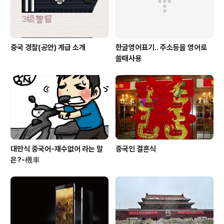
중국 경찰(공안) 계급 소개
한글영어표기.. 주소등을 영어로
쓸때사용
대만식 중국어-재수없어 라는 말
중국인 결혼식
은?-機車