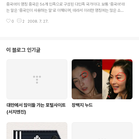
자체계로서 존재해왔기 때문에 따로 개별 방언에 의거한
중국어의 명칭 중국은 56개 민족으로 구성된 다민족 국가이다. 보통 ‘중국어’라
글말의 생성과 발달이 이루어지지 않은 때문이다. 현재 중
는 말은 ‘중국인이 사용하는 말’로 이해되며, 따라서 이러한 명칭에는 많은 소수
국의 학자들은 한어방언을 크게 7대 방언으로 나눈다. ①
민족의 언어가 포함된다. 이러한 애매함을 없애기 위해 중국에서는 전 인구의 9
官話(관화, guānhuà) 방언 이 방언지역은 양자강 이북 전
0
2
2008. 7. 27.
0%이상을 차지하는 한족(漢族)이 사용하는 언어를 한어「漢語(hànyǔ)」라 하
체지역 및 양자강 중상류 이남지역으로 雲南省, 貴州省
여 다른 소수민족의 언어와 구분하고 있다. 중국 정부에서 제정한 표준어라는
전역과 廣西省 서북부와 湖南省의 서북 모퉁..
개념의 명칭은 ‘보통화 普通話(pǔtōnghuà)’로, 이는 「보통 사람들 사이에서
통용되는 말」이라는 뜻이다. 어음에 있어서는 경음경조(京音京調-북경어음과
북경어 성조)를 기초로 하였고, 어휘는 북방방언을 기초로 하며, 문법(어법)은
이 블로그 인기글
모범적인 현대 백화문(毛澤東 선집，老舍 작품 등)을 기초로 하여 제정하였
다. 보통화라는 ..
대만에서 많이들 가는 포털사이트
장백지 누드
(서치엔진)