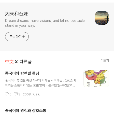
로그 정보
湘來和台妹
Dream dreams, have visions, and let no obstacle
stand in your way.
구독하기
더보기
中文
의 다른 글
중국어의 방언별 특징
글 내용
중국어의 방언별 특징 서구의 학자들 사이에는 北京語 화
자와는 소통되지 않는 廣東말이나 臺灣말은 북경말과는
다른 외국어로 보아야한다는 의견도 만만치 않다. 중국어
0
3
2008. 7. 29.
방언이 서로 그렇게 달라도 외국어로 보지 않고 방언으로
보는 주요한 이유는 우선 정치적으로 중국이라는 통일체를
지속해온 지 오래되었고 - BC 221년 진시황의 중국통일
중국어의 명칭과 상호소통
이래로 - 그 위에 한자라는 문자체계가 일관되게 유일한 문
글 내용