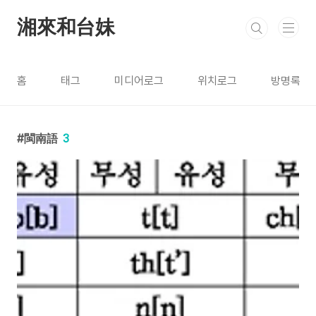
본문 바로가기
湘來和台妹
홈
태그
미디어로그
위치로그
방명록
閩南語
3