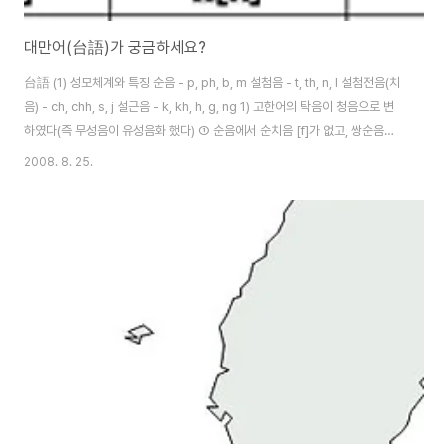
대만어(台語)가 궁금하세요?
台語 (1) 성모체계와 특징 순음 - p, ph, b, m 설첨음 - t, th, n, l 설첨전음(치
음) - ch, chh, s, j 설근음 - k, kh, h, g, ng 1) 고한어의 탁음이 청음으로 변
하였다(즉 무성음이 유성음화 했다) ① 순음에서 순치음 [f]가 없고, 쌍순음의
유성․무기음인 [b]가 있다 ② 치음에 유성․무기음인 [dʒ] (또는 [dz])가 있다
2008. 8. 25.
③ 설근음의 유성․무기음인 [g]가 있다 ④ 설근음에 보통화에서 운모로 나타나
는 비음 [ŋ]이 있다 2) 권설음 zh[tʂ]․ch[tʂ‘]․sh[ʂ]가 없고, 이는 [ts][ts’][s]
로 발음한다 3) 설면음 j[tɕ]․q[tɕ‘]․x[ɕ]가 없고, 이는 [ts][ts’][s]로 발음한다
(2) 운모체계와 특징 단운모 - a, i, ..