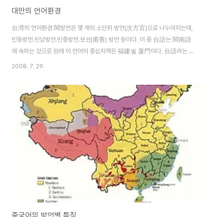
대만의 언어환경
台湾의 언어환경 閩방언은 몇 개의 소단위 방언(次方言)으로 나누어지는데,
민동방언․민남방언․민중방언․보선(甫善) 방언 등이다. 이 중 台語는 閩南語
에 속하는 것으로 원래 이 언어의 중심지역은 福建省 厦門이다. 台語라는 명
칭은 원래는 없었는데 어느 방언이나 그렇듯 경제 문화적인 중심지로 부각되면
2008. 7. 29.
그 지역의 명칭이 방언명칭을 대신하므로 台灣의 부상에 따라서 閩南語는 台
語라는 명칭으로 불리게 되었다. 台灣의 언어환경은 크게 대륙의 보통화를 옮
겨온 국어와, 토착민의 언어인 台語로 대별된다. 台北의 언어실태는 북경에서
멀리 떨어진 지역에서 표준말의 사용이 확산되고 뿌리를 내림에 따라 겪게 되
는 발전과정에 있어서의 흥미로운 실례들을 제공해 주기도 한다. 방언이라는
관점에서 보자면 台北의 인구는 매우 이질적인 요소들..
중국어의 방언별 특징