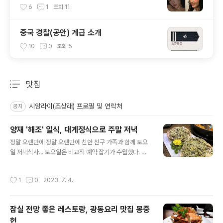
6
1
조회
11
중국 경찰(공안) 계급 소개
10
0
조회
5
맛집
분류 전체보기
주요 글 목록
시앙라이(조상래) 프로필 및 연락처
공지
양재 '해조' 일식, 대게정식으로 주말 저녁
글 내용
정말 오랜만에 정말 오랜만에 친한 친구 가족과 함께 토요
일 저녁식사... 토요일은 비교적 예약 잡기가 수월했다. 위
치는 양재 꽃시장 맞은편에 위치하고 있으며 신분당선 양
재시민의 숲역 3번출구에서 가까운 편이다. 해조는 주변에
작성시간
1
0
2023. 7. 4.
회사들이 많아서 그런지 모두 룸타입으로 되어있다. 그래
서 회사회식이나 식사미팅 혹은 가족모임하기에 딱이다.
친구 아내가 임신중이라 오늘은 대게코스로 주문 대게코스
잠실 전망 좋은 레스토랑, 광동요리 맛집 몽중
는 당연 대게가 메인이고 회, 각종 해산물, 생선구이, 튀김,
헌
볶음밥, 해물라면 코스로 정말 배부르게 먹었다. 우선 대게