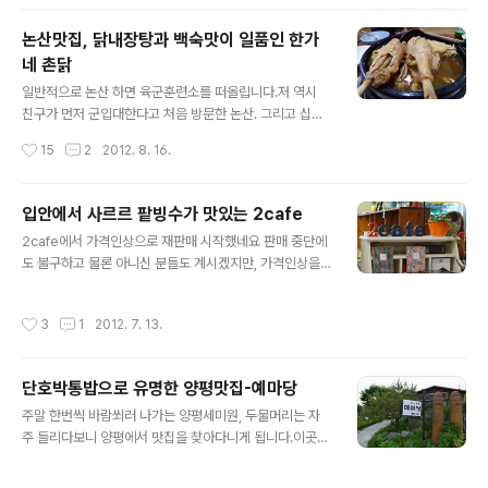
와 두부 등심 돈까스, 두부 탕수육을 ..
지앙(新疆)식으로 일반적으로 양꼬치는 신지앙에서 전해
진 것이라 여긴다. 그러나 전문가에 따르면 산동 린이(臨
논산맛집, 닭내장탕과 백숙맛이 일품인 한가
沂)시에서 동한 말기의 꼬치를 구워먹는 그림이 그려져 있
네 촌닭
는 돌 2개가 출토되었다.관련 연구에 따르면 그림 속의 사
글 내용
람들의 모습으로 볼 때 그들은 한대 사람이고, 그들이 먹고
일반적으로 논산 하면 육군훈련소를 떠올립니다.저 역시
있는 것은 소와 양꼬치였다.이 그림을 통해 당시 산동 남부
친구가 먼저 군입대한다고 처음 방문한 논산. 그리고 십수
지역의 민간 식습관을 알아 볼 수 있다고 한다. 기본적으로
년이 지난 지금처남이 이곳 연무대에서 직업군인으로 일하
작성시간
15
2
2012. 8. 16.
양파 장아찌, 볶음 땅콩, 쑤안차이(酸菜) 그리고 쯔란(孜
고 있다보니 올해는 벌써 두번째 논산을 방문하게 되었습
然)과 고추가루, 참깨를 넣은 소스가 나온..
니다. 지난번에는 먹기에 바빠서 포스팅을 하지 못했는데,
이번에도 소주한잔 걸치면서 먹기 바빴지만 블로그 포스팅
입안에서 사르르 팥빙수가 맛있는 2cafe
하겠다고 몇장 찍어보았습니다. 이곳을 방문하기전에 미리
글 내용
2cafe에서 가격인상으로 재판매 시작했네요 판매 중단에
30분전에 옻닭을 전화로 미리 전화예약을 합니다.직접 닭
도 불구하고 물론 아니신 분들도 계시겠지만, 가격인상을
을 잡아서 요리해주기 때문에 충분한 시간이 필요합니다.
하여 재판매를 요청하시는 분들이 많으셨습니다. 원가와
식당에서 메뉴를 주문하면 시간이 꽤나 걸리겠지요. 그리
마진, 수요 등 적정선을 찾기란 쉽지 않았습니다. 많이 생각
고 메인요리가 나오기전에 또 하나의 별미 닭내장탕 닭 내
작성시간
3
1
2012. 7. 13.
하고 걱정하며 방법을 모색했습니다.저희들은 일단 맛이
장탕은 닭을 잡고 손질하면서 만들어 제공하는데, 얼큰하
변하지 않는 부분을 최우선으로 잡았습니다.가격이 14,00
니 그 맛이 일품입니다.닭내장탕이 나오고 나서 이미 처..
0원으로 인상되었습니다. 얼마 전, 신랑이 없는 주말 혼자
단호박통밥으로 유명한 양평맛집-예마당
뒹굴뒹굴 티비를 보고 있었어요. 채널을 이리저리 돌리던
글 내용
중 채널A 이영돈PD의 먹거리 X파일을 보게 되었어요. 마
주말 한번씩 바람쐬러 나가는 양평세미원, 두물머리는 자
침 타이메이가 사랑하는 팥빙수가 나오고 있었죠. 착한 팥
주 들리다보니 양평에서 맛집을 찾아다니게 됩니다.이곳은
빙수 가게를 찾고 있었어요. 이 집, 저 집 방문하면서 이 곳
몇년전에 가보고 오랜만에 다시 방문한 예마당.국수역 인
은 이 점이 별로고 저 곳은 뭐는 좋은데 뭐가 별로다 등등
근인데, 길가에서는 찾을 수 없는 마을에 위치하고 있는 곳