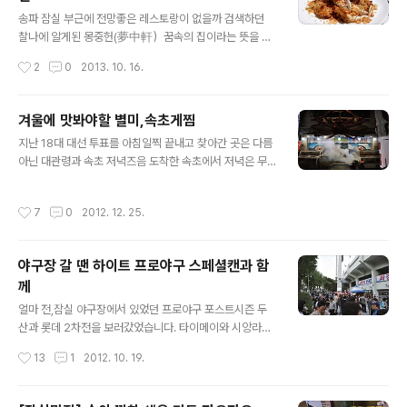
글 내용
찌는 동안에 먼저 나온 회..도미회와 도미숙회 그리고 연어
송파 잠실 부근에 전망좋은 레스토랑이 없을까 검색하던
도 작게 나왔다. 씹는 식감도 꼬득해서 역시나 젓가락이 계
찰나에 알게된 몽중헌(夢中軒）꿈속의 집이라는 뜻을 품
속 간다. 함께 나온 해산물 세트...멍게, 새우회, 해삼, 전복
고 있는 몽중헌은 광동, 후난식 요리를 맛볼수 있는 차이니
작성시간
2
0
2013. 10. 16.
등 다양한 종류가 먹기 좋..
즈 레스토랑입니다. 올림픽공원(몽톤토성) 맞은편 S빌딩(1
층에 벤츠전시장이 있음) 20, 21층에 위치하고 있습니다.
무엇보다 올림픽공원이 훤히 내려다보이는 위치로 전망이
겨울에 맛봐야할 별미,속초게찜
정말 좋습니다. 가족모임이나 비즈니스 미팅에도 제격이
글 내용
지난 18대 대선 투표를 아침일찍 끝내고 찾아간 곳은 다름
아닐까 싶네요 방문한 이날은 결혼기념일을 맞이하며 오랜
아닌 대관령과 속초 저녁즈음 도착한 속초에서 저녁은 무
만에 광동요리와 함께 딤섬을 먹기로 결정! 가을은 또 게철
엇을 먹을까 고민하던 중에 대게로 결정했습니다. 인터넷
이라 몽중헌에서 한시적으로 선보이고 있는 크랩요리와 딤
으로 속초맛집 검색중 발견한 '속초게찜' 속초 동명항쪽에
섬으로 메뉴를 골랐습니다.국내산 꽃게를 가지고 셰프의
작성시간
7
0
2012. 12. 25.
위치한 속초게찜 식당은 입구에 정말로 큰 대게가 데롱데
특제소스를 통해 선보이는 광동요리 사진으로만 봐도 설레
롱 매달려 있습니다. 주위에도 여러 식당이 있지만, 속초게
이더군요.그래서 선택한 음식은 갈릭페퍼크랩과 하교(蝦
찜이 원조이고 이 식당이 잘되고 주위에 몇군데가 생겼다
餃..
야구장 갈 땐 하이트 프로야구 스페셜캔과 함
는 식당 주인 아저씨의 설명도 함께 들을 수 있었습니다. 대
께
선 선거날 저녁은 비교적 한산했으며, 무엇을 먹을까 고민
글 내용
하다 홍게(大) 한마리와 대게 작은 사이즈 한마리를 주문했
얼마 전,잠실 야구장에서 있었던 프로야구 포스트시즌 두
습니다. 스팀찜기로 바로 두마리 투입. 아래 사진 찜기에서
산과 롯데 2차전을 보러갔었습니다. 타이메이와 시앙라이
열심히 익어가고 있습니다. 시장기가 있던 찰나에 밑반찬
는 경남 출신이라 당연히 롯데를 응원하러 고고! 야구장하
작성시간
13
1
2012. 10. 19.
이 먼저 나왔습니다. 계란 부쳐져 있는것이..
면 빠질 수 없는 것이 치맥. 전 날 마트로 고고. 하이트 프로
야구 스페셜 롯데 자이언츠캔으로 구매. 요즘 뼈도 없고 맛
좋은 닭강정 사랑에 빠진지라 야구장 가기 전 잠실 새마을