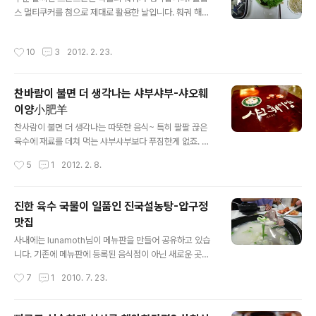
간격, 게다가 2층 편안한 공간은 쉴 수 있는 최고의 장소가
스 멀티쿠커를 첨으로 제대로 활용한 날입니다. 훠궈 해먹
아닐까 생각합니다.빨간 출입문을 들어서면 바로 볼 수 있
기에 아주 좋은거 같아요. 훠궈(火鍋)는 중국식 샤부샤부
는 로스팅 기계 코코바도에서는 직접 생두를 로스팅해서
로, 홍콩이나 서양에서는 핫팟(Hot pot)이라고 부릅니다.
이 집만의 독특한 커피를 맛 볼 수 있습니다. 로스터리 까페
작성시간
10
3
2012. 2. 23.
중국의 훠궈는 진한 육수를 끓이며 얇게 썬 양고기를 살짝
는 무엇보다 어떤 커피맛일지 항상 기대됩니다. 통상적으
익혀서 먹으며, 양고기 대신에 쇠고기나 돼지고기를 넣어
로 작은 까페에서는 직접 로스팅 ..
먹기도 합니다. 또한 야채도 살짝 데쳐서 먹기도 하며, 육수
찬바람이 불면 더 생각나는 샤부샤부-샤오훼
는 쇠고기나 돼지고기 또는 닭을 우려낸 내장탕에 가까운
이양小肥羊
것에서 타이식 카레맛 육수까지 다양합니다. 가장 대표적
글 내용
은 훠궈는 충칭 훠궈로, 트어라 라는 고추를 육수에 넣어 매
찬사람이 불면 더 생각나는 따뜻한 음식~ 특히 팔팔 끊은
콤한 맛을 냅니다.원앙(鴛鴦)훠궈는 육수통을 2개로 나누
육수에 재료를 데쳐 먹는 샤부샤부보다 푸짐한게 없죠. 오
어 매운 맛과 담백한 맛(홍탕, 백탕)을 함께 맛 볼 수 있습니
늘은 중국, 대만, 홍콩에서 이미 유명한 샤오훼이양(小肥
작성시간
5
1
2012. 2. 8.
다. 채소로는 콩나물, 배추..
羊) 훠궈(샤부샤부)집을 소개코자 합니다. 훠궈(火鍋)는
중국식 샤부샤부로, 홍콩이나 서양에서는 핫팟(Hot pot)
이라고 부릅니다. 중국의 훠궈는 진한 육수를 끓이며 얇게
진한 육수 국물이 일품인 진국설농탕-압구정
썬 양고기를 살짝 익혀서 먹으며, 양고기 대신에 쇠고기나
맛집
돼지고기를 넣어 먹기도 합니다. 또한 야채도 살짝 데쳐서
글 내용
먹기도 하며, 육수는 쇠고기나 돼지고기 또는 닭을 우려낸
사내에는 lunamoth님이 메뉴판을 만들어 공유하고 있습
내장탕에 가까운 것에서 타이식 카레맛 육수까지 다양합니
니다. 기존에 메뉴판에 등록된 음식점이 아닌 새로운 곳을
다. 가장 대표적은 훠궈는 충칭 훠궈로, 트어라 라는 고추를
찾으러 탐방을 하러 갔습니다 오늘은 제 3탄!! 압구정 한양
작성시간
7
1
2010. 7. 23.
육수에 넣어 매콤한 맛을 냅니다. 원앙(鴛鴦)훠궈는 육수
아파트 길건너편 압구정스퀘어 인근에 위치하고 있는 진국
통을 2개로 나누어 매운 맛과..
설농탕 집을 찾았습니다. 사무실을 나섰을땐 삼계탕이나
먹을까 했었으나, 1시에 식당을 들어갔더니 이미 동이났다