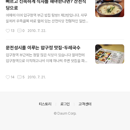
빠르고 신속하게 식사를 해야한다면? 산천식
고 합니다. 그래서 시킨 메뉴는 설농탕과 소고기국 위 사진
당으로
은 바로 소고기국입니다. 소고기국이라고 하길래 전 으레
글 내용
빨간 얼큰한 소고기국을 생각했었는데 생각과 달리 뽀얀
어제에 이어 압구정역 부근 밥집 탐방!! 제2탄입니다. 사무
국물이 나왔습니다. 약간 도가니탕에 들어가는 고기가 들
실에서 우측골목 바로 옆에 있는 산천식당 전형적인 일반
어있어요. 좀 도톰하니 먹을 만합니다. 그리고 안에는 국수
형태의 식당입니다. 덥기도 덥고 사무실과 가까이 위치한
작성시간
13
0
2010. 7. 22.
소면이 들어있습니다. 육수 맛도 진하고 비리지도 않고 go
이점이 있어, 오늘은 이곳을 방문하게 되었습니다. 식탐 원
od!!~ 양념장에 찍어먹으니 쫄깃하니 ..
정 인원 : 3명 주문음식 : 제육쌈밥 2인분(1人 6000원),
콩국수(1人 5000원) 외관은 특별한 것 없이 일반적인 형
문전성시를 이루는 압구정 맛집-두레국수
태입니다^^ 메뉴를 살펴보니 점심때 먹기 무난한 여러 메
글 내용
압구정역 부근에는 정말 많은 식당이 있습니다 얼마전에
뉴들이 보입니다. 예전에는 다 5천원씩 했던것 같은데 물
압구정역으로 이직하고나서 이제 하나씩 주변 맛집을 파헤
가상승때문인지 천원씩 오른 메뉴들이 눈에 띄입니다. 제
쳐보고자 합니다. 회사 위치는 압구정 CGV 골목에 위치하
육쌈밥에는 각종 반찬과 더불어 된장찌개가 함께 나왔습니
고 있습니다. 그런데...그런데....압구정 CGV 주변보단 길
다. 그리고 저는 콩국수를 주문했지요^^ 콩국수에 보통 들
작성시간
14
5
2010. 7. 21.
건너서 식당들이 더 많지요ㅠㅠ 오늘은 회사빌딩 인근에
어가는 오이와..삶은계란 반개 우선 더운 날씨라 그런지 시
있는 두레국수를 방문했습니다. 평소 점심시간만 되면 문
원하니 좋았습니다. 특히 면..
전성시를 이루는 이 식당..도대체 뭐가 그리 맛이 있길래 항
상 줄서있을까 하는 호기심에 오늘 점심은 이곳으로 고고!
주메뉴는 두레국수(국물이 있는 국수), 비빔국수, 비빔밥
의안내
티스토리
로그인
고객센터
등이 있습니다. 날씨가 더운 관계로 일행 모두가 비빔국수
로 주문! 비오는 날이나 선선한 날에는 두레국수를 먹어봐
© Daum Corp.
야겠습니다. 저녁에는 골뱅이파무침과 술한잔도 꽤 괜찮을
것 같아요 점심시간이 1시부터 2시까지..