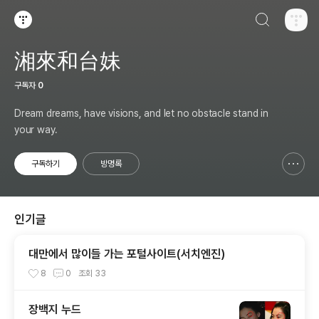
검색하기
티스토리
湘來和台妹
구독자
0
Dream dreams, have visions, and let no obstacle stand in
your way.
구독하기
방명록
신고하기 레이어
열기
인기글
대만에서 많이들 가는 포털사이트(서치엔진)
8
0
조회
33
장백지 누드