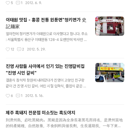
작성시간
5
1
2012. 6. 9.
계속 마음에 드는 가게를 못 찾..
입니다. 예나 지금이나 외관은 푸르고 여전합니다. 사진속
에 볼록 솟아 오른것은 예마당의 버섯모양의 건물 천장입
니다.정원에는 오두막, 연못등이 이쁘게 꾸며져 있어 편하
이태원 맛집 - 홍콩 전통 윈툰면"청키면가 史
게 쉴 수 있습니다. 식사 후에 저는 오두막에서 팥빙수 흡
記麺家
입! 식사를 다하시고 계산하면 팥빙수 쿠폰을 주는데 바로
글 내용
저 오른쪽에서 팥빙수를 교환할 수 있습니다. 이제 안으로
얼마전에 청키면가가 이태원으로 이사했다고 합니다. 주소
들어가볼까요? 멀리서 예마당을 보면 버섯모양의 건물이
: 서울특별시 용산구 이태원동 128-4 오랜만에 박사반 동
유독 눈에 들어옵니다. 이곳 예마당은 다른메뉴보다 호박
기들을 만나 저번에 방문했다가 허탕친 청키면가（史記
작성시간
12
2
2012. 5. 29.
통밥이 유명합니다. 저 역시 이번에도 선택한건 호..
麺家）를 방문하였다. “청키면가（史記麺家）”는 미슐
랭 가이드 2011년 홍콩판 중 소개된 홍콩10대 면전문점
중 하나라고 한다. 홍콩본점 麥奀記（史記）麺家（Ma
진영 사람들 사이에서 인기 있는 진영갈비집
k An Kee Noodle) 주소 ： 中環永吉街37號 / 37 Wi
"진영 시민 갈비"
ng Kut Street, Central 전화 ： 2541.6388 Openris
글 내용
e중 소개된 청키면가 홍콩본점 ： http://www.openric
결혼식 참석차 창원에 내려갔다가 진영이 고향인 친구랑
e.com/restaurant/sr2.htm?shopid=8842 식당은
같이 간 진영 시민 갈비. 어린 시절 입학식, 졸업식 같은 특
아담했으며 평범한 면요리점의 모습이었다. 식당 한켠에는
별한 날에 가족들과 함께 가서 먹던 진영 갈비. 창원시 의창
작성시간
6
1
2012. 5. 16.
"麥奀家"라는 편액이 걸려있었다. "奀"는 아..
구 동읍에서 김해시 진영읍으로 들어서면 갈비 가게들이
늘어서 있습니다. 우리 가족은 주로 도로가의 갈비집 중 손
님 많아 보이는 곳으로 가곤 했는데 이번에 방문한 곳은 진
제주 흑돼지 전문점 미소짓는 흑도야지
영 신시가지내의 갈비집이었습니다. 친구는 명절에 고향
글 내용
到濟州島，必吃黑豬肉。 黑豬是因為全身長著黑毛而得名，是濟州當地
방문시 지인들과 꼭 들르는 가게라고 이 곳으로 우리를 데
的特產豬種，自然散養，不食飼料與催長劑，生長週期長，一年下來也
리고 갔습니다. 요즘에 진영 사람이 많이 방문하는 곳이라