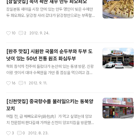
[잠실맛집] 속이 꽉찬 새우 만두 파오파오
시장에 방문하였습니다. 새마을 시장 유명 닭강정 깻잎 닭
글 내용
잠실본동 새마을 시장 안에 있는 만두 명인이 빚은 수제만
강정을 사기 위해서. 닭강정의 최고봉은 속초시장 닭집 목
두 파오파오. 닭강정 사러 갔다가 닭강정만으로는 부족할
포점이나 택배의 기다림없이 바로 사먹을 수 있는 닭강정
것 같아 들른 곳. 생활의 달인에도 나왔던 새우 만두의 달인
중에는 새마을 시장 깻잎 닭강정이 최고이기에 새마을 시
인가 보다. 안에서는 열심히 만두를 빗고 있다. 김이 모락모
장 깻잎 닭강정 선택. 그리고 일반 치킨집 한마리 양의 大
작성시간
10
2
2012. 9. 24.
락나는 옥수수술빵도 보인다. 고기 만두와 김치만두. 새우
자가 만원에 불과한 착한 가격도 자랑하고 있습니다. 닭강
만두의 달인이 만들었다니 새우 만두는 꼭 먹어봐야 할거
정 튀김 반죽에 깻잎이 들어가 왠지 야채..
같다. 새우 만두는 일반 만두와 달리 롤처럼 말려 있다. 왕
[완주 맛집] 시원한 국물의 순두부와 두부 도
만두는 오후 3시 이후에 나온다고 했다. 새우 만두2인분을
넛이 있는 50년 전통 원조 화심두부
구매했다. 새우 만두 14개가 6천원밖에 안한다니 저렴한
글 내용
가격에 만족. 중국 남방식 만두 훈툰(餛飩)처럼 피가 아주
학회 참석차 전주에 들렀다가 논산에 있는 동생 방문. 신랑
얇다. 겉으로 보기에도 내용물이 꽉꽉 차있다. 한 입 베어무
이랑 셋이서 대아 수목원을 가던 중 점심을 먹으려고 검색
니 새우가 씹히면서 그냥 이름만 새우 만두가 아님을 알 수
해보니 근처 화심 두부집이 유명하여 맛보러 방문했다. 50
작성시간
16
1
2012. 9. 11.
있었다. 피도 쫀득..
년 전통 원조 화심 두부. 차에서 내리는 순간, 가장 먼저 눈
에 들어온 것은 두부 도넛. 밥 먹고 디저트로 먹기로 미리
찜. 건물 한켠에 있는 원조 화심두부 유래. 방앗간집에 시집
[신천맛집] 중국향수를 불러일으키는 동북양
오신 할머니께서 두부를 만들어 지나가는 사람들을 대접하
꼬치
다가 화심집이라는 식당을 여시면서 순두부찌개가 탄생하
글 내용
고 지금의 원조 화심두부로 이어졌다는 이야기다. 점심 시
며칠 전, 급 꿔빠오로우(鍋包肉）가 먹고 싶었는데 양꼬
간이어서인지 사람들이 많았다. 주말이어서 그런지 가족
치 전문점에 판다길래 가까운 신천의 양꼬치집을 방문했
단위의 사람들이 많았다. 저렴한 가격에 순두부도 무려 네
다.많은 양꼬치 가게 중 이곳을 선택한 이유는 꼬치가 자동
작성시간
3
0
2012. 8. 23.
가지 종류나 되었다. 우리는 바지락이 들어간 화심 순두부
으로 구워지기 때문이다. 대중적인 양꼬치(羊肉串)는 신