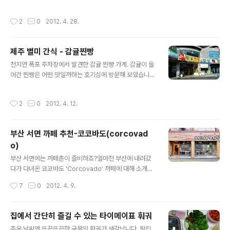
就長到一百多斤左右。因為是天然生長，沒有人工因素，因此肉質非常
고 합니다. 예로부터 진영 갈비는 양이 많고 값이 싸며 육질
鮮美。 這次去濟州島，老公的同事推薦了這家黑豬餐廳”미소짓는 흑도야
이 연해 맛이 좋기로 소문이나 부산, 창원 등 인근 지역에서
작성시간
2
0
2012. 4. 28.
지(帶著笑容的黑豬)“。 富含必需氧基酸和良質蛋白質的黑豬脖子肉 肥瘦
특별한 날 가족끼리 즐기던 음식이었습니다. 진영이 갈비
間隔的黑豬五層肉 調味脖子肉 我們點了黑豬脖子肉和黑豬五層肉各一
로 유명해진게 주촌 부경 축산물 ..
份。 一般常吃的生菜，芝麻葉外，還有富含纖維和維他命的當歸葉。 上
제주 별미 간식 - 감귤찐빵
來了脖子肉和五層肉各一塊，杏鮑菇、洋蔥、馬鈴薯。 一般吃烤肉配洋
글 내용
蔥或大蔥沙拉，這家是什錦蔬菜沙拉。 在濟州島吃烤肉時，沾魚醬。 我
천지연 폭포 주차장에서 발견한 감귤 찐빵 가게. 감귤이 들
平常不愛吃魚醬，但這樣沾著吃還不錯，沒什麼腥味。 吃完肉，就要吃
어간 찐빵은 어떤 맛일까하는 호기심에 방문해 보았습니
冷麵。 不大會吃辣的我點了水冷麵，愛吃辣的我老公點了乾拌冷麵。 到
다. 가게 앞에 각종 방송국에서 소개가 되었다고 붙어있는
濟州島嘗一嘗濟州居民常去的”미소짓는 흑도야지(帶著笑容的黑豬)“吧。
걸 보니 꽤 유명한 집인가 봅니다. 이른 시간에 방문해서인
작성시간
2
0
2012. 4. 12.
地址 ：..
지 주인 아저씨께서는 이제 막 빵 만들려고 준비하고 있었
다고 하셨습니다. 그래서 안타까워하고 있으니 아저씨께서
재고 몇 개 있을건데 하셔서 제주도에서만 맛볼 수 있는 거
부산 서면 까페 추천-코코바도(corcovad
라 맛이라도 꼭 봐야 겠다는 일념하에 그거라도 맛보고 싶
o)
다고 했습니다. 아저씨가 다행히 몇 개가 있다시면서 전자
글 내용
렌지에 데워 주셨습니다. 그리도 돈도 받지 않으시고 차에
부산 서면에는 까페촌이 즐비하죠?얼마전 부산에 내려갔
서 먹을때 뜨거우니 받치고 먹으라고 종이까지 받쳐서 주
다가 다녀온 코코바도 'Corcovado' 까페에 대해 소개코
셨습니다. 겉반죽에는 감귤 껍질이 들어가 상큼한 감귤 향
자 합니다. 개인적으로 까페를 가면 좀 조용하면서도 동행
작성시간
7
0
2012. 4. 9.
기와 함께 약간 오렌지빛이 도는 찐빵. 반을 ..
분과 담소를 나눌 수 있는 공간, 혼자 갈때는 나만의 시간을
가질 수 있는 공간커피향이 가득한 곳에서 진한 커피한잔
이면 최고의 장소가 아닐까 생각합니다. 이번에 방문한 코
집에서 간단히 즐길 수 있는 타이메이표 훠궈
코바도(corcovado)는 테이블과 테이블 사이의 적당한
글 내용
추운 날씨엔 뜨끈뜨끈한 국물의 훠궈가 생각납니다. 필립