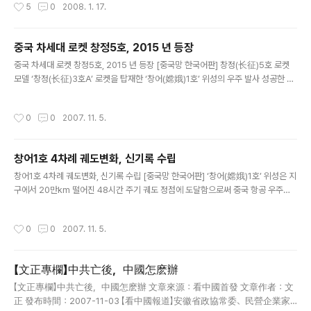
작성시간
5
0
2008. 1. 17.
年12月04日 财政部副部长透露2007年我国财政收入将突破5万亿元,业
内人士称财政支出将更多地投向民生方面。 12月1日,财政部副部长王军
在广西领导干部"时代前沿知识"系列讲座上透露:预计今年我国的财政收
중국 차세대 로켓 창정5호, 2015 년 등장
入将突破5万亿元,与2006年相比将增收1.2万亿元。 2007年行将结束,物
글 내용
价还在飞涨。国家财政收入破纪录地达到5万亿元时,CPI(居民消费价格
중국 차세대 로켓 창정5호, 2015 년 등장 [중국망 한국어판] 창정(长征)5호 로켓
指数)也攀升到6.5%的高位。 "通货膨胀",一个在百姓日常生活中销匿多
모델 ‘창정(长征)3호A’ 로켓을 탑재한 ‘창어(嫦娥)1호’ 위성의 우주 발사 성공한 이
年的名词,再次成为街谈巷议的话题。..
후 10월 30일 톈진(天津)경제기술개발지역 서부지역에 차세대 로켓 산업화 기지
건설이 시작됐다. 이번 프로젝트는 2009년 연말까지 준공돼 사용될 예정이며 텐진
작성시간
0
0
2007. 11. 5.
에서 생산될 차세대 로켓 ‘창정5호’는 2015년 모습을 드러낼 전망이다. 톈진 차세대
로켓 산업화 기지는 중국의 운송 로켓 발전의 이정표이자 중국의 운송 로켓 연구 제
작 및 생산 능력이 세계적인 수준에 올랐음을 의미한다. 이로 인해 톈진시는 이번 프
창어1호 4차례 궤도변화, 신기록 수립
로젝트를 시 중점 사업으로 선정하고 중국의 우주과학기술과 톈진의 지역경제를 결
글 내용
합시킨 주요 무대이자 군사와 민간이 함께 우주 하..
창어1호 4차례 궤도변화, 신기록 수립 [중국망 한국어판] ‘창어(嫦娥)1호’ 위성은 지
구에서 20만km 떨어진 48시간 주기 궤도 정점에 도달함으로써 중국 항공 우주선
비행 사상 신기록을 세웠다. 계획대로 창어1호 위성은 31일 4차 궤도변경을 진행했
다. 이는 지구와 달의 전이궤도에 진입하는 마지막 단계로 궤도 변경 후 위성은 지구
작성시간
0
0
2007. 11. 5.
와 달의 전이궤도에 진입하여 달로 향하게 된다. 베이징 항공우주비행 제어센터 주임
주민차이(朱民才)는 “29일 18시 1분 창어1호 위성은 궤도 진입 후 성공적으로 3차
궤도 변경을 했고 현재 지구를 일곱 바퀴 돌았다. 우리 관측기지로 보내 온 데이터들
【文正專欄】中共亡後，中國怎麽辦
모두가 정상적이고 위성의 각 서브시스템 작업 상태도 정상”이라고 전했다. 그는 “베
글 내용
이징 항공우주비행 제어센터가 각 항목의 데..
【文正專欄】中共亡後，中國怎麽辦 文章來源：看中國首發 文章作者：文
正 發布時間：2007-11-03 【看中國報道】安徽省政協常委、民營企業家