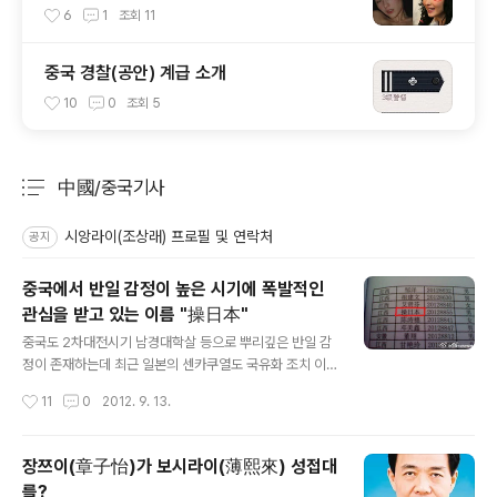
6
1
조회
11
중국 경찰(공안) 계급 소개
10
0
조회
5
中國/중국기사
분류 전체보기
주요 글 목록
시앙라이(조상래) 프로필 및 연락처
공지
중국에서 반일 감정이 높은 시기에 폭발적인
관심을 받고 있는 이름 "操日本"
글 내용
중국도 2차대전시기 남경대학살 등으로 뿌리깊은 반일 감
정이 존재하는데 최근 일본의 센카쿠열도 국유화 조치 이
후 양국은 첨예하게 대립하고 있다. 이 와중에 江西성 南
작성시간
11
0
2012. 9. 13.
昌시에 위치한 江西科技師範大學 이공대학 수학과 응
용 수학학과 합격자 발표 공고가 화제가 되고 있다. 그 화제
의 인물은 操日本이라는 학생이다. 중국어에서 "操"는 조
장쯔이(章子怡)가 보시라이(薄熙來) 성접대
종하다, 장악하다라는 뜻을 가지고 있으며 비속어로 영어
를?