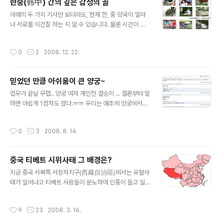
한중(韩中) 간의 깊은 감정의 골
진 시리즈를 올리니까 중국도 언론 플레이하네요. 외교적
글 내용
으로도 충분히 문제가 될수 있는데...저렇게 대놓고 비하하
아래의 두 가지 기사만 보더라도, 현재 한, 중 양국이 얼마
다니... 아마 우리나라에서 네이버 메인에다가 "짱게나라
나 서로를 이간질 하는 지 알 수 있습니다. 물론 시간이 좀
사창가 직찍"이란 게시물 올렸으면, 여기 와 있는 중국유학
지나가긴 한 내용들이긴 하지만...ㅠㅠ 예를 들어 아래 내용
생 애들부터, 한글 잘 아는 중국 조선족 친구들, 대사관 친
은, 한국 네티즌들이 중국관련 사진(대륙시리즈)을 가지고
작성시간
0
2
2008. 12. 22.
구들까지, 난리가 났을텐데....
한국 웹사이트에서 패러디 하고 히죽거리는걸, 한국어에
능통한 중국 조선족이나, 중국인 유학생이 번역해서 중국
사이트에 올렸고, 이에 분개한 중국인들이 중국 웹사이트
믿었던 만큼 아쉬움이 큰 양궁~
에 올리면서 혐한론을 불러 일으킵니다. 이를 본 중국언론
글 내용
매체들이 민족주의에 기반한 반중화의 표본으로 기사화 시
업무가 끝날 무렵.. 양궁 여자 개인전 결승이 ... 결론부터 말
키고 있네요. 물론, 이러한 내용들을 한국 언론들이 또 기사
하면 아쉽게 1점차도 졌다.ㅠㅠ 우리는 애초에 양궁에서는
화 시키면서 양국사이에 불신을 이야기하고, 또 그 기사를
금메달을 딸거라고 믿고 있어서 그런지.. 그 아쉬움도 크게
중국언론에서 받아쓰면서, 내용들이 확대 재생산시키고 있
남는듯.. 우선, 중국와 한국 각 게시판 의견은 설왕설래 서
작성시간
0
3
2008. 8. 14.
네요. 현재, 한,중간의 불신과 오해..
로 댓글을 주고 받는데.. 장줸줸 할아부지가 한국출신이니
어쨌든 이겼다 등등 여러가지 댓글이 달리는데 한마디로
짜증이 확~~~ㅠㅠ 양궁은 집중이 필요한데 호루라기 소리
중국 티베트 시위사태 그 배경은?
라던지 여러가지 의견들이 분분한데 어쨌든 중국아해들 매
글 내용
너는 없었다는.. 그래도 장줸줸 박성현 선수를 상대로 잘 싸
지금 중국 서북쪽 서장자치구(西藏自治區)에서는 유혈사
운건 확실하다 인정할건 해야하지만.. 중국관중은 좀 아니
태가 일어나고 티베트 사람들이 분노하여 민중이 들고 일
셈.. 님하 매너요~~!!
어났습니다. 지금 일어나고 있는 지역은 지도에서 보이듯
이 빨갛게 표시된 지역이 바로 티베트자치구(중국내에서는
작성시간
9
23
2008. 3. 16.
西藏自治區 서장자치구 라고 일컫습니다) 지금 우리가