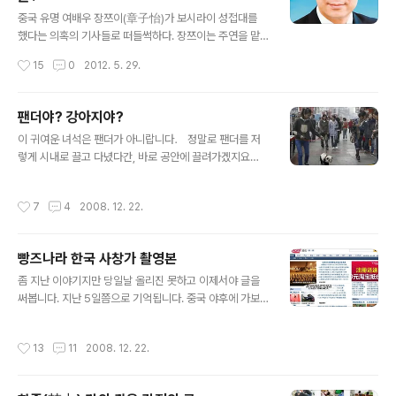
의 "fuck"이라는 의미로도 많이 쓰인다. 그의 이름에서
글 내용
操"의 대상이 "일본"인 것이다. 이런 민감한 시기에 그의
중국 유명 여배우 장쯔이(章子怡)가 보시라이 성접대를
이름은 단연 화제가 되었고 누리꾼들은 가장 패기있는 이
했다는 의혹의 기사들로 떠들썩하다. 장쯔이는 주연을 맡
름, 애국심이 넘치는 이름이라면서 인터넷 상에 그의 개인
은, 허진호 감독의 "위험한 관계(危險關係)"와 왕지아웨
작성시간
15
0
2012. 5. 29.
정보가 공개되면서 곤욕을 치르고 있다. 누리꾼들의 과도
이(王家衛) 감독의 "일대종사(一代宗師)"가 이번 칸 국
한 관심이 부담스러웠던 操日本 학생은 江西科技師範
제영화제에서 선을 보였으나 불참하여 의혹을 불러 일으켰
大..
었다. 장쯔이 측은 영화 '일대종사'의 보충 촬영으로 불참하
팬더야? 강아지야?
였다는 공식적인 입장을 밝혔으나 '위험한 관계(危險關
글 내용
이 귀여운 녀석은 팬더가 아니랍니다． 정말로 팬더를 저
係)' 촬영 당시 수차례 장보즈(張柏芝:장백지)와 사이가
렇게 시내로 끌고 다녔다간, 바로 공안에 끌려가겠지요．
안 좋다는 기사가 보도되었었는데 장백지와 함께 영화 홍
팬더는 중국에서 국가적으로 보호하는 동물이라 개인이 관
보를 하는게 싫어서 불참했을 것이라는 의견도 있었다. 그
리할 수도 없습니다． 그런데, 사진속 이녀석은 분명 팬더
러나 이번 보도를 통해 보시라이와의 관계로 인해 출금 금
작성시간
7
4
2008. 12. 22.
같은데 자세히 보세요^.^ 귀여운 강아지가 변장을 했대
지를 당해 칸 국제영화제에 참석할 수 없었다는 의견이 지
요．주인도 참 특이한 성격의 소유자네요． 특히, 두번째
배적이게 되었다. 장쯔이 성접대 스캔들은 2012년 ..
사진의 왼쪽 멍멍이가 고민스러웠겠네요． 길가에서 멈춘
빵즈나라 한국 사창가 촬영본
채로 한참 눈싸움을 했다네요．＾＾＊ ［사진출처： ｙ
글 내용
ａｈｏｏ．ｃｏｍ．ｃｎ 画报]
좀 지난 이야기지만 당일날 올리진 못하고 이제서야 글을
써봅니다. 지난 5일쯤으로 기억됩니다. 중국 야후에 가보
시면 아주 대문짝만하게 "빵즈나라 한국 사창가 촬영본"이
란 제목으로 혐한 사진을 메인 게시물에다 올려놓고 있네
작성시간
13
11
2008. 12. 22.
요. 좌측하단 보세요!!!! (한국으로 치자면, naver 메인에다
가 "짱게나라 사창가 직찍"이란 타이틀로 사진이랑 올린거
와 매 한가지입니다.) 한국에서 중국을 비하하는 대륙의 사