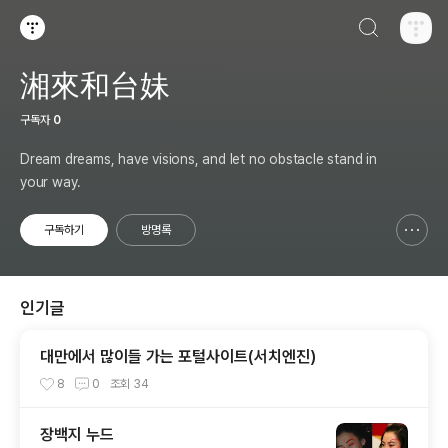
검색하기
티스토리
湘來和台妹
구독자
0
Dream dreams, have visions, and let no obstacle stand in
your way.
구독하기
방명록
신고하기 레이어
열기
인기글
대만에서 많이들 가는 포털사이트(서치엔진)
8
0
조회
34
장백지 누드