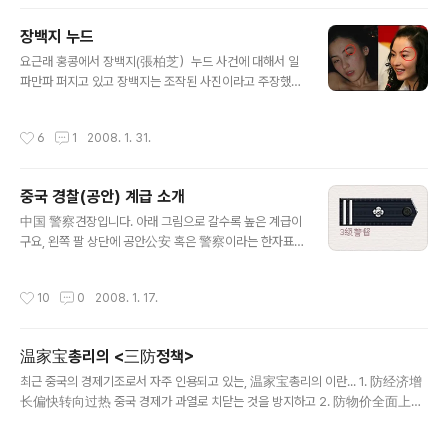
접하고 있는 인터넷이나 매체에서 나오는 기사들 표제를
간단하게 모아본다면 中의 지나친 불교문화 말살정책이 직
장백지 누드
접적 중국, 평화적 분노를 유혈진압"…비난여론 확산 티베
글 내용
트 유혈사태, 중국의 역사왜곡도 한몫 中 장갑차, 독립요구
요근래 홍콩에서 장백지(張柏芝）누드 사건에 대해서 일
티베스 시위군중 덮쳐 정작, 중국 언론에서는 여기에 대한
파만파 퍼지고 있고 장백지는 조작된 사진이라고 주장했으
소식을 찾아볼 수가 없었습니다. 단지 지금 정치적으로 전
나 중국/대만/홍콩 네티즌 사이에서는 가짜 사진이 아니라
인대와 관련 기사들만 주요 골자로 기사화 되어있고 정작
실제 사진이라고 주장한다. 궁금증 유발한 曹魔王 홍콩/대
작성시간
6
1
2008. 1. 31.
티베트 관련 기사를 찾아보기가 힘들군요 그래서 대만으로
만/중국 싸이트를 뒤지길 시작했더니 아니나 다를까 기사
..
뿐만이 아니라 BT에 사진들까지 올라와있다 ㄷㄷㄷ 실제
사진은 올리긴 좀 그렇고..ㅠㅠ 오르락 내리락 하는 사진은
중국 경찰(공안) 계급 소개
아래 클릭~! ① 누드 속 인물과 장백지 모두 왼쪽 눈썹 아래
글 내용
에 점이 있다. ② 누드 속 인물과 장백지 모두 오른쪽 어깨
中国 警察견장입니다. 아래 그림으로 갈수록 높은 계급이
에 점이 있다. ③ 누드 속 인물과 장백지 모두 오른쪽 팔에
구요, 왼쪽 팔 상단에 공안公安 혹은 警察이라는 한자표
사마귀 흉터와 점을 지니고 있다. ④ 누드 속 인물과 장백지
기와 왼쪽 가슴에 고유번호 00000001(총경감 일경우)가
모두 왼쪽 귀안쪽에 푸른색 피어싱을 하고 있다. ⑤ 누드 속
표시되어 있습니다. (*보통 保安이라고 표시된 마크를 하
작성시간
10
0
2008. 1. 17.
인물의 새끼 손가락 반지..
고 있으면 security회사 직원입니다. 경찰이랑 전혀 상관
없는 경비회사직원들입니다) 중국 전체에 총경감 1명과 부
총경감 12명 정도로 공안경찰국 수뇌부가 구성되어있습니
温家宝총리의 <三防정책>
다. 일반적으로 우리가 거리에서 자주 보는 사람들은 1~3
글 내용
급 경사급이나 경독급 정도가 되겠습니다. 자기들끼리 계
최근 중국의 경제기조로서 자주 인용되고 있는, 温家宝총리의 이란... 1. 防经济增
급이 어느정도 차이나도, 서로 경례하는 모습을 못봤네요.
长偏快转向过热 중국 경제가 과열로 치닫는 것을 방지하고 2. 防物价全面上涨
그냥 같은 동료직원으로 생각하는 듯합니다.
물가의 전면적인 상승을 억제하고 3. 防资产泡沫 자산 거품화를 막겠다 今年我国
财政收入将突破5万亿 增幅远超GDP 文章来源：安徽日报 | 时间：2007