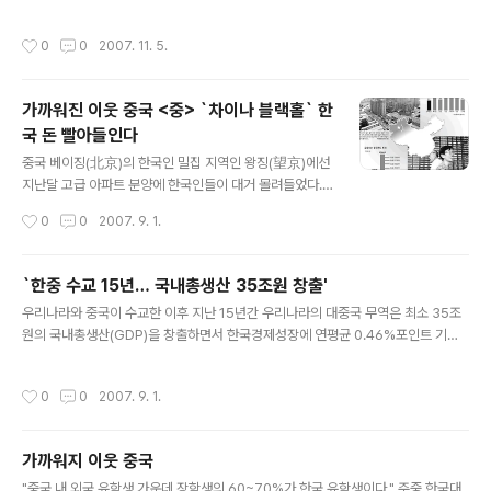
汪兆鈞緻胡溫的數萬言公開信，在海内外引發的好評如潮。汪先生的這
封信确實具有曆史意義，在這封公開信中，汪先生對中共非法統治下的
작성시간
0
0
2007. 11. 5.
中國的經濟、政治、政改、環境、人權、新聞和言論自由等方面，都提
出了自己的看法，同時他指出當今最迫切的大事就是要立即停止對“法輪
功”的迫害。對當時決定鎮壓的決策者追究刑事責任，對受害人給予國家
가까워진 이웃 중국 <중> `차이나 블랙홀` 한
賠償。他不僅提出了如何具體解體中共的藍色的革命方案，而且，他也
국 돈 빨아들인다
給出了中共亡後，中國怎麽辦的一個答案。 自《九評共産黨》廣傳世間以
글 내용
來，認識到中共一定會滅亡的人越來越來多，但有些人由于受中共多年
중국 베이징(北京)의 한국인 밀집 지역인 왕징(望京)에선
的黨文化的灌輸，提出了這樣的一個疑問：我知道中共不好，但是沒有
지난달 고급 아파트 분양에 한국인들이 대거 몰려들었다.
中共，中國怎麽辦呢？正因爲有這種擔憂和疑問，使得他們遲遲邁不出
중국의 유명 컴퓨터 업체인 레노보(聯想)가 만든 '올리브
작성시간
0
0
2007. 9. 1.
與中共徹底決裂的步伐。 ..
아파트(橄欖城)'가 한국인들의 '사냥감'이었다. 지난달 말
500가구를 대상으로 3차 분양을 실시한 이 아파트는 한국
인 매수자들 덕분에 한 달도 안 돼 다 팔렸다. 현지의 한 부
`한중 수교 15년… 국내총생산 35조원 창출'
동산 회사 부장인 장서우(張壽)는 "중국의 아파트 분양은
글 내용
우리나라와 중국이 수교한 이후 지난 15년간 우리나라의 대중국 무역은 최소 35조
일반적으로 몇 개월 걸려야 끝이 나는데 이번에는 아주 짧
원의 국내총생산(GDP)을 창출하면서 한국경제성장에 연평균 0.46%포인트 기여
은 시간에 마무리됐다"고 귀띔했다. 한국인들이 이 아파트
했다는 분석이 나왔다. 삼성경제연구소는 22일 '수교 15주년을 맞이한 한중 경제관
를 주목한 이유는 2년 전 1차 분양 때 ㎡당 7300위안(약
계의 회고와 전망'이라는 보고서에서 "우리나라는 중국과 수교한 1992년부터 지난
87만6000원)하던 아파트가 이번 분양 때는 1만3000위
작성시간
0
0
2007. 9. 1.
해까지 15년간 중국과의 무역을 통해 35조원의 국내총생산(GDP)을 창출했으며 대
안(156만원)으로 뛸 정도로 투자 이익이 컸기 때문이었다.
중국 순수출의 한국경제 성장에 대한 기여도는 연평균 0.46%포인트에 달한다"며
개인투자자 장모..
"한국경제가 한해 100% 성장한다고 치면 이중 8.7%는 중국이 기여한 것"이라고
가까워지 이웃 중국
설명했다. 연구소는 아울러 한중수교가 한국의 산업공동화를 초래했는지 알아보기
글 내용
위해 23개 제조업종에 대해 수입침투도와 노동생산성 변화율을 분석한..
"중국 내 외국 유학생 가운데 장학생의 60~70%가 한국 유학생이다." 주중 한국대