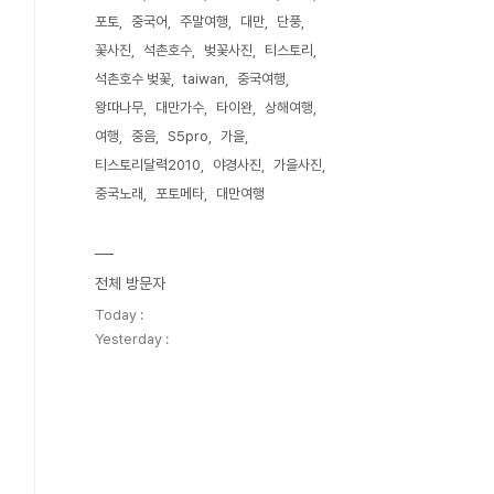
포토
중국어
주말여행
대만
단풍
꽃사진
석촌호수
벚꽃사진
티스토리
석촌호수 벚꽃
taiwan
중국여행
왕따나무
대만가수
타이완
상해여행
여행
중음
S5pro
가을
티스토리달력2010
야경사진
가을사진
중국노래
포토메타
대만여행
전체 방문자
Today :
Yesterday :