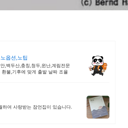
,노옵션,노팁
안,백두산,충칭,청두,윈난,계림전문
 환불,기후에 맞게 출발 날짜 조율
초월하여 사랑받는 잠언집이 있습니다.