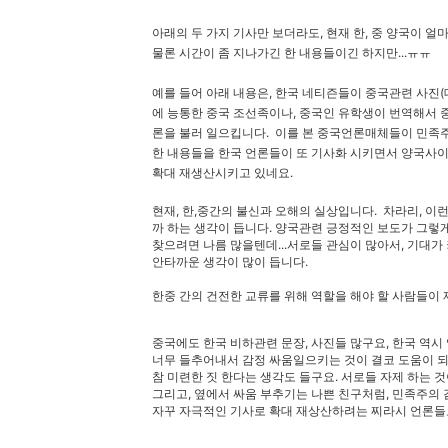
아래의 두 가지 기사만 보더라도, 현재 한, 중 양국이 얼
물론 시간이 좀 지나가긴 한 내용들이긴 하지만...ㅠㅠ
예를 들어 아래 내용은, 한국 네티즌들이 중국관련 사진
에 능통한 중국 조선족이나, 중국인 유학생이 번역해서 
론을 불러 일으킵니다. 이를 본 중국언론매체들이 민
한 내용들을 한국 언론들이 또 기사화 시키면서 양국사
확대 재생산시키고 있네요.
현재, 한,중간의 불신과 오해의 실상입니다. 차라리, 이
까 하는 생각이 듭니다. 양국관련 긍정적인 보도가 그
찾으려면 나름 많을텐데...서로들 관심이 많아서, 기대가
안타까운 생각이 많이 듭니다.
한중 간의 건전한 교류를 위해 역할을 해야 할 사람들이
중국에도 한국 비하관련 문장, 사진들 많구요, 한국 역시
너무 들추어내서 감정 싸움일으키는 것이 결코 도움이 되지
참 미련한 짓 한다는 생각도 들구요. 서로들 자제 하는 것
그리고, 옆에서 싸움 부추기는 나쁜 친구처럼, 민족주의
자꾸 자극적인 기사로 확대 재상산하려는 찌라시 언론들도