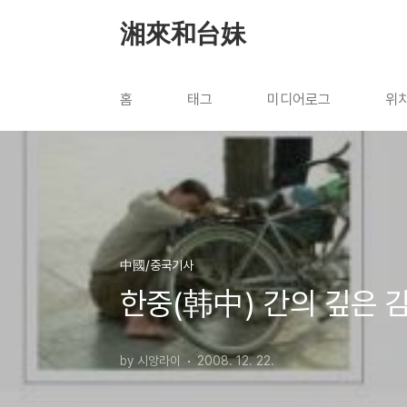
본문 바로가기
湘來和台妹
홈
태그
미디어로그
위
中國/중국기사
한중(韩中) 간의 깊은 
by 시앙라이
2008. 12. 22.