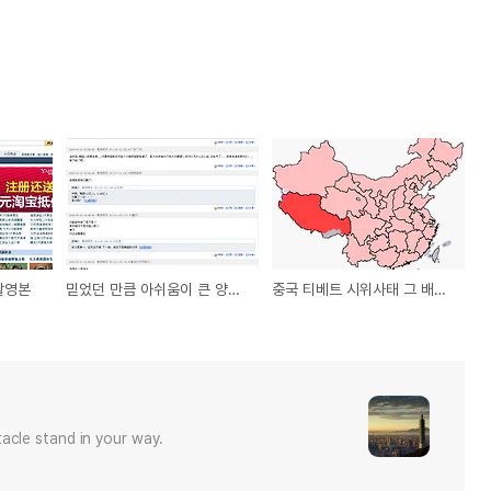
촬영본
믿었던 만큼 아쉬움이 큰 양궁~
중국 티베트 시위사태 그 배경은?
acle stand in your way.