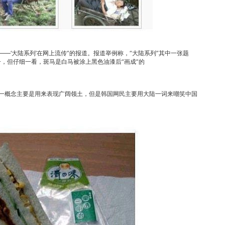
—‘大陆系列’在网上流传”的报道。报道举例称，“大陆系列”其中一张题
子，但仔细一看，斑马是白马被涂上黑色油漆后“画成”的
这一概念主要是用来表现广阔领土，但是韩国网民主要用大陆一词来嘲笑中国