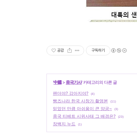
공감
구독하기
'
中國
>
중국기사
' 카테고리의 다른 글
팬더야? 강아지야?
(4)
빵즈나라 한국 사창가 촬영본
(11)
믿었던 만큼 아쉬움이 큰 양궁~
(3)
중국 티베트 시위사태 그 배경은?
(23)
장백지 누드
(1)