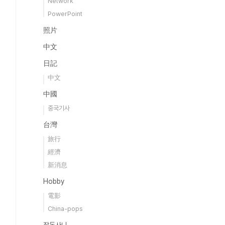
Network
PowerPoint
照片
中文
日記
中文
中國
중국기사
台灣
旅行
經濟
新消息
Hobby
電影
China-pops