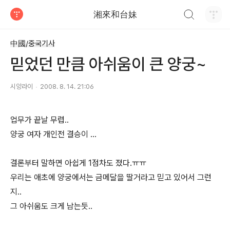
검색하기
湘來和台妹
티스토리
中國/중국기사
믿었던 만큼 아쉬움이 큰 양궁~
시앙라이
2008. 8. 14. 21:06
업무가 끝날 무렵..
양궁 여자 개인전 결승이 ...
결론부터 말하면 아쉽게 1점차도 졌다.ㅠㅠ
우리는 애초에 양궁에서는 금메달을 딸거라고 믿고 있어서 그런
지..
그 아쉬움도 크게 남는듯..