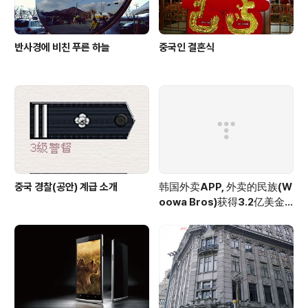
반사경에 비친 푸른 하늘
중국인 결혼식
중국 경찰(공안) 계급 소개
韩国外卖APP, 外卖的民族(W
oowa Bros)获得3.2亿美金
投资