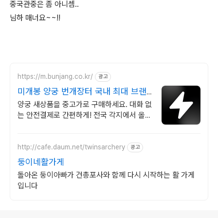
중국관중은 좀 아니셈..
님하 매너요~~!!
https://m.bunjang.co.kr/
광고
미개봉 양궁 번개장터 국내 최대 브랜
드 중고거래
양궁 새상품을 중고가로 구매하세요. 대화 없
는 안전결제로 간편하게! 전국 각지에서 올라
오는 전국구 최다 상품 매일 10만 개 이상의
신규 상품 업로드
http://cafe.daum.net/twinsarchery
광고
둥이네활가게
돌아온 둥이아빠가 건총포사와 함께 다시 시작하는 활 가게
입니다
로그 정보