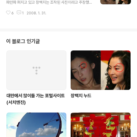
트 유혈사태, 중국의 역사왜곡도 한몫 中 장갑차, 독립요구
파만파 퍼지고 있고 장백지는 조작된 사진이라고 주장했으
티베스 시위군중 덮쳐 정작, 중국 언론에서는 여기에 대한
나 중국/대만/홍콩 네티즌 사이에서는 가짜 사진이 아니라
소식을 찾아볼 수가 없었습니다. 단지 지금 정치적으로 전
6
1
2008. 1. 31.
실제 사진이라고 주장한다. 궁금증 유발한 曹魔王 홍콩/대
인대와 관련 기사들만 주요 골자로 기사화 되어있고 정작
만/중국 싸이트를 뒤지길 시작했더니 아니나 다를까 기사
티베트 관련 기사를 찾아보기가 힘들군요 그래서 대만으로
뿐만이 아니라 BT에 사진들까지 올라와있다 ㄷㄷㄷ 실제
..
사진은 올리긴 좀 그렇고..ㅠㅠ 오르락 내리락 하는 사진은
아래 클릭~! ① 누드 속 인물과 장백지 모두 왼쪽 눈썹 아래
이 블로그 인기글
에 점이 있다. ② 누드 속 인물과 장백지 모두 오른쪽 어깨
에 점이 있다. ③ 누드 속 인물과 장백지 모두 오른쪽 팔에
사마귀 흉터와 점을 지니고 있다. ④ 누드 속 인물과 장백지
모두 왼쪽 귀안쪽에 푸른색 피어싱을 하고 있다. ⑤ 누드 속
인물의 새끼 손가락 반지..
대만에서 많이들 가는 포털사이트
장백지 누드
(서치엔진)