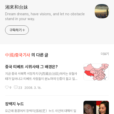
湘來和台妹
Dream dreams, have visions, and let no obstacle
stand in your way.
구독하기
더보기
中國/중국기사
의 다른 글
중국 티베트 시위사태 그 배경은?
글 내용
지금 중국 서북쪽 서장자치구(西藏自治區)에서는 유혈사
태가 일어나고 티베트 사람들이 분노하여 민중이 들고 일
어났습니다. 지금 일어나고 있는 지역은 지도에서 보이듯
9
23
2008. 3. 16.
이 빨갛게 표시된 지역이 바로 티베트자치구(중국내에서는
西藏自治區 서장자치구 라고 일컫습니다) 지금 우리가
접하고 있는 인터넷이나 매체에서 나오는 기사들 표제를
장백지 누드
간단하게 모아본다면 中의 지나친 불교문화 말살정책이 직
글 내용
접적 중국, 평화적 분노를 유혈진압"…비난여론 확산 티베
요근래 홍콩에서 장백지(張柏芝）누드 사건에 대해서 일