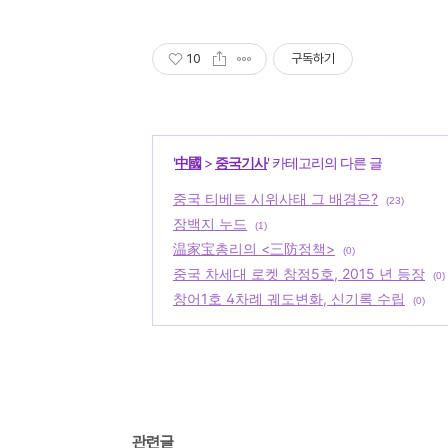
10
구독하기
'
中國
>
중국기사
' 카테고리의 다른 글
중국 티베트 시위사태 그 배경은?
(23)
장백지 누드
(1)
温家宝총리의 <三防정책>
(0)
중국 차세대 로켓 창정5호, 2015 년 등장
(0)
창어1호 4차례 궤도변화, 신기록 수립
(0)
관련글