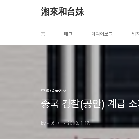
본문 바로가기
湘來和台妹
홈
태그
미디어로그
위
中國/중국기사
중국 경찰(공안) 계급 
by 시앙라이
2008. 1. 17.