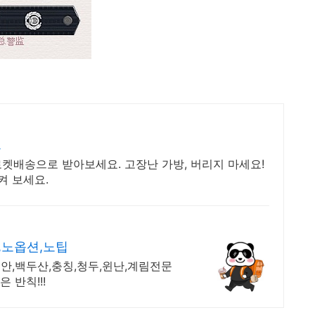
트
 로켓배송으로 받아보세요. 고장난 가방, 버리지 마세요!
켜 보세요.
,노옵션,노팁
안,백두산,충칭,청두,윈난,계림전문
 반칙!!!