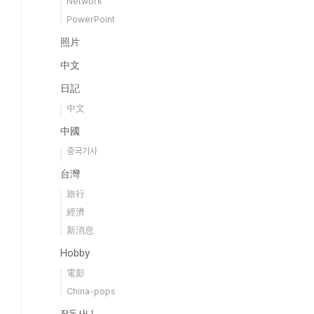
Network
PowerPoint
照片
中文
日記
中文
中國
중국기사
台灣
旅行
經濟
新消息
Hobby
電影
China-pops