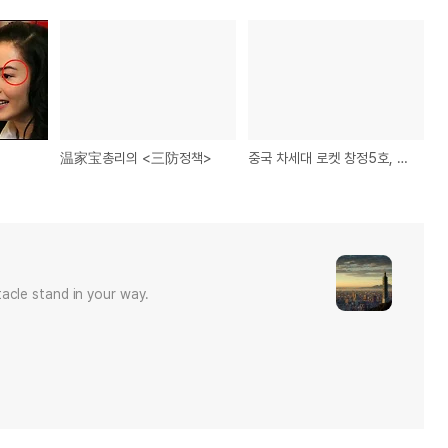
温家宝총리의 <三防정책>
중국 차세대 로켓 창정5호, 2015 년 등장
acle stand in your way.