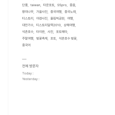
단풍
taiwan
타운포토
S5pro
중음
왕따나무
가을사진
중국여행
중국노래
티스토리
야경사진
올림픽공원
여행
대만가수
티스토리달력2010
상해여행
석촌호수
타이완
사진
포토메타
주말여행
벚꽃축제
포토
석촌호수 벚꽃
중국어
전체 방문자
Today :
Yesterday :