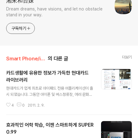
湘來和台妹
Dream dreams, have visions, and let no obstacle
stand in your way.
구독하기
더보기
Smart Phone/iphone
의 다른 글
카드생활에 유용한 정보가 가득한 현대카드
라이브러리
글 내용
현대카드가 업계 최초로 아이패드 전용 어플리케이션이 출
시 되었습니다. 그동안 아이폰 및 버스정류장, 여러 문화공
간에 설치된 현대카드 라이브러리 대형 터치스크린을 통해
4
0
2011. 2. 9.
다양한 문화 컨텐츠가 제공되던 라이브러리가 이젠 9인치
아이패드로도 그 내용을 확인 할 수 가 있습니다. ibook 서
재의 느낌 ibrary 형태로 구성된 메인페이지 메인 페이지
효과적인 어학 학습, 이젠 스마트하게 SUPER
는 기본적으로 가로형으로 구성되어 있습니다 총 가로형 3
단 구성으로 되어 있으며, 주요이슈, 글로벌 브랜드, socia
0.99
글 내용
l 및 각종 블로그 및 주요서비스가 3번째에 위치하고 있습