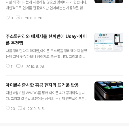
사실 외국어라는게 사용하질 않으면 잊어버리기 쉽습니다.
니다. 가장 큰 비중을 차지하고 있은 주요 이슈는 블로그의
개인적으로 언어를 전공했지만 언어라는건 사용하질 않으
글을 단순히 웹뷰 형태가 아닌 e-book을 읽는 느낌으로
면 깜빡깜빡 기억이 가물가물 하는게 보통이다. 특히 언어
상콤한 UI로 구성되어 있습니다. 그리고 회원 소식지 1월호
8
1
2011. 3. 28.
학습은 반복이라고 할 수 있죠. 공부하는 방법, 학습 방법
의 경우에는 PD..
역시 사람마다 개성이 있는 것입니다. 같은 한국인이라도
한국말이 다 같습디까? 전라도와 경상도가 틀리고, 경상도
주소록관리와 메세지를 한꺼번에 Usay-아이
와 충청도가 틀리지 않습니까? 지방색은 둘째 치고라도, 같
은 서울 표준말도 빨리 말하는 사람, 천천히 말하는 놈, 간
폰 추천앱
글 내용
드러지게 말하는.. 거칠게 말하는.. 낮은 톤으로 말하는 ...
나름 정리한다고 하지만,아이폰 주소록을 정리해야지 싶었
높은 톤으로 말하는... 얼굴 모양만큼이나 말하는 속도, 말
는데 그냥 귀찮다보니 넘어가고 쓰곤 합니다. 그리고 최근
하는 톤이 다 다릅니다. 그렇다고 우리가 한국어로 대화할
스마트폰 보급으로 많은 분들이 번호가 바뀌면서 전화번호
때 TV나 라디오 아나운서처럼 말을 못한다고 고민하고 실
11
6
2010. 8. 26.
가 깔끔하게 정리되질 못하고 쓰고 있었습니다. 아이폰 AP
의에 찬 적이 있습니까? 너..
P STORE에서 무료앱 순위를 보니 Usay 유세이 라는 앱
이 눈에 확 들어왔습니다. FREE 순위에 딱 2위로 한눈에
아이폰4 출시한 홍콩 현지의 뜨거운 반응
들어와서 뭘까 하고 다운로드 쿡쿡! http://itunes.apple.
글 내용
com/us/app/id386285962?mt=8 QR코드를 쿡 찍
지난 6월 8일 WWDC를 통해 아이폰 4가 공개되었습니
으면 해당 URL로 가니깐 한번 찍어보세요^^ 앱을 구동시
다. 그리고 같은날 오전에는 삼성의 두번째 안드로이드폰
키면 위와 같은 스플래쉬 이미지가 뜨게됩니다. 전화번호
갤럭시 S 가 발표되었죠. 서로의 대항마로 일컬어 지면서
부 책과 같이 딱 한눈에도 전화부 정리할 수 있겠다는 느낌
23
4
2010. 8. 5.
최근 각종 매체에서 지대한 관심을 보이고 비교하는 글들
이 바로 오질 않나요? 우선 Usay http://usay.ne..
이 많이 올라오고 있습니다. 먼저 6월 갤럭시 S가 국내 첫
선을 보이면서 많은 판매량을 올리고 있는 상황이고 아이
폰은 해외에서 먼저 출시, 수신결함의 문제점을 보이고 있