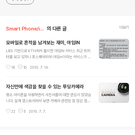
더보기
Smart Phone/iphone
의 다른 글
모바일로 흔적을 남겨보는 재미, 아임IN
글 내용
LBS 기반으로 KTH에서 출시한 아임IN 서비스 최근 트위
터를 보고 있자니 포스퀘어외에 아임in이라는 서비스가 발
도장 쿡쿡~ 올라오고 있습니다 그리고 http://www.im-i
18
10
2010. 7. 14.
n.com 웹페이지도 오픈을 하여 서비스가 제공되고 있네
요 웹페이지를 보면 포스퀘어 웹페이지와 흡사하게 보입니
다. 제가 잠시동안 아임IN을 사용하면서 발도작을 찍은 흔
자신만에 색감을 찾을 수 있는 푸딩카메라
적입니다. 집과 회사 인근 지역에 흔적이 남아있네요. 다른
글 내용
위치기반서비스와 마찬가지로 개인프라이버시에 문제점은
평소 아이폰을 사용하면서 사진어플에 대한 관심이 많았습
계속 가지고 있습니다. 그래서 이웃을 추가할때 요즘은 더
니다. 실제 앱스토어에서 보면 카메라 관련된 참 많은 앱들
신중하게 됩니다. 서비스로 풀 수 없는 문제는 결국 사용자
이 출시되어있죠 물론 최근에 iOS 4 로 업그레이드 하면서
의 관리가 필요한 것 같습니다. 포스퀘어와 다른 아임IN의
22
5
2010. 7. 7.
4배까지 확대 기능이 내장 되어 있습니다. 하지만 아직까
특징은 KTH 파란 지도를 이용하여 기본상권 및 지역정보
진 사용하긴 어딘가 아쉽기만 하죠. 그래서 Super Carm
사전 정보 입력 되어있다...
era all-in-one 이라고 유료어플을 다운받아 사용하고 있
었습니다. 하지만 이 사진 앱은 무료가 아닌 유료였다는거