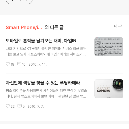
더보기
Smart Phone/iphone
의 다른 글
모바일로 흔적을 남겨보는 재미, 아임IN
글 내용
LBS 기반으로 KTH에서 출시한 아임IN 서비스 최근 트위
터를 보고 있자니 포스퀘어외에 아임in이라는 서비스가 발
도장 쿡쿡~ 올라오고 있습니다 그리고 http://www.im-i
18
10
2010. 7. 14.
n.com 웹페이지도 오픈을 하여 서비스가 제공되고 있네
요 웹페이지를 보면 포스퀘어 웹페이지와 흡사하게 보입니
다. 제가 잠시동안 아임IN을 사용하면서 발도작을 찍은 흔
자신만에 색감을 찾을 수 있는 푸딩카메라
적입니다. 집과 회사 인근 지역에 흔적이 남아있네요. 다른
글 내용
위치기반서비스와 마찬가지로 개인프라이버시에 문제점은
평소 아이폰을 사용하면서 사진어플에 대한 관심이 많았습
계속 가지고 있습니다. 그래서 이웃을 추가할때 요즘은 더
니다. 실제 앱스토어에서 보면 카메라 관련된 참 많은 앱들
신중하게 됩니다. 서비스로 풀 수 없는 문제는 결국 사용자
이 출시되어있죠 물론 최근에 iOS 4 로 업그레이드 하면서
의 관리가 필요한 것 같습니다. 포스퀘어와 다른 아임IN의
22
5
2010. 7. 7.
4배까지 확대 기능이 내장 되어 있습니다. 하지만 아직까
특징은 KTH 파란 지도를 이용하여 기본상권 및 지역정보
진 사용하긴 어딘가 아쉽기만 하죠. 그래서 Super Carm
사전 정보 입력 되어있다...
era all-in-one 이라고 유료어플을 다운받아 사용하고 있
었습니다. 하지만 이 사진 앱은 무료가 아닌 유료였다는거