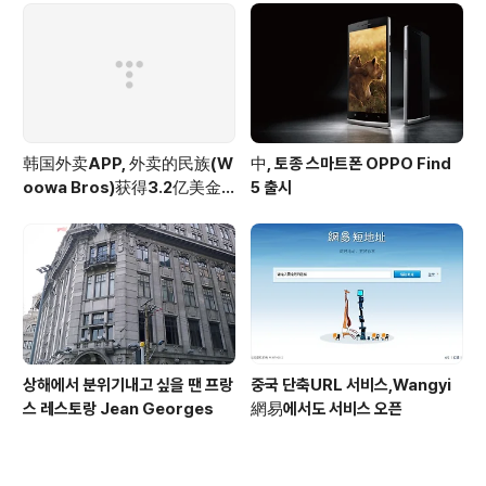
韩国外卖APP, 外卖的民族(W
中, 토종 스마트폰 OPPO Find
oowa Bros)获得3.2亿美金
5 출시
投资
상해에서 분위기내고 싶을 땐 프랑
중국 단축URL 서비스,Wangyi
스 레스토랑 Jean Georges
網易에서도 서비스 오픈