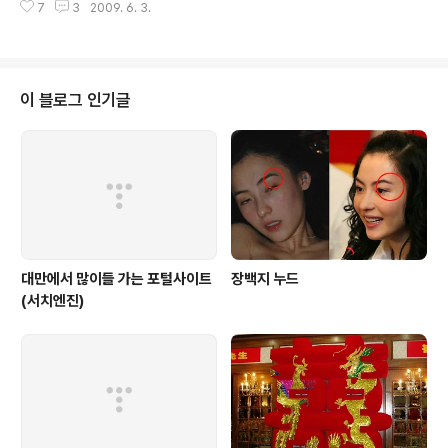
7
3
2009. 6. 3.
을 누군가가 취미로서 즐긴다면...기분이 좋지만은 않으리
라 그래서인지 불편을 끼치는 것 같아 편안히 셔터를 누를
수가 없었다. 낙산공원을 들어서자 가장 먼저 반겨주는 두
마리의 멍멍이~^^ 항상 내 곁에 바라봐주고 지켜봐주는 그
녀의 모습... 다만 보이지 않을 뿐, 내 앞에 길은 존재해...하
이 블로그 인기글
늘만큼 넓은 길이... 숨겨진 아름다움이란...골똘히 생각하
지 않으면 보이지 않는다. 계단이라고 생각하면, 항상 힘들
게 하는 존재인줄만 알았으나, 이 장면을 담으면서 다시 생
각해본다.
대만에서 많이들 가는 포털사이트
장백지 누드
(서치엔진)