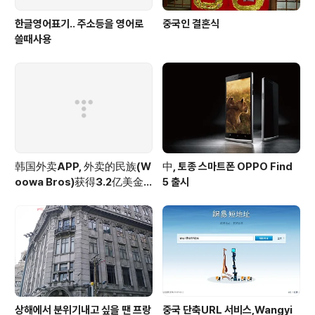
한글영어표기.. 주소등을 영어로
중국인 결혼식
쓸때사용
韩国外卖APP, 外卖的民族(W
中, 토종 스마트폰 OPPO Find
oowa Bros)获得3.2亿美金
5 출시
投资
상해에서 분위기내고 싶을 땐 프랑
중국 단축URL 서비스,Wangyi