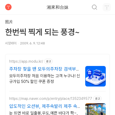
검색하기
湘來和台妹
티스토리
照片
한번씩 찍게 되는 풍경~
시앙라이
2009. 6. 9. 12:48
https://app.modu.kr/
광고
주차장 찾을 땐 모두의주차장 검색부터
결제까지 한번에!
모두의주차장 처음 이용하는 고객 누구나! 신
규가입 50% 할인 쿠폰 증정
https://map.naver.com/p/entry/place/1352349577
광고
압도적인 오션뷰, 제주속발리 제주 속
발리, 오션뷰끝판왕
눈 뜨면 바로 일출봉,우도,예쁜 바다가 쫙~,