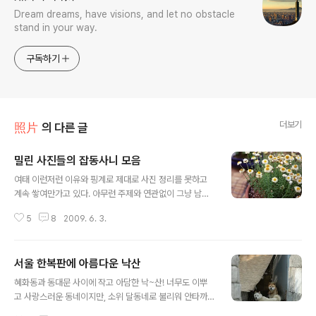
Dream dreams, have visions, and let no obstacle
stand in your way.
구독하기
더보기
照片
의 다른 글
밀린 사진들의 잡동사니 모음
글 내용
여태 이런저런 이유와 핑계로 제대로 사진 정리를 못하고
계속 쌓여만가고 있다. 아무런 주제와 연관없이 그냥 남아
있는 사진들을 한꺼번에 나열해본다. 지난 4월 방문한 인
5
8
2009. 6. 3.
물사진의 거장 카쉬展 티켓에 나온 분을 따라 찍어보겠다
고 나름 내가 바라보고 있는 각도로 잡아본 앵글 그리고 길
가에 지나가다 본 들국화~ 무교동을 지나갈 때쯤인가 보
서울 한복판에 아름다운 낙산
다. 길거리에서 찍은 다양한 맥주병~쉽사리 보질 못했던
글 내용
다양한 종류의 맥주가 있었다. 전등사진 찍는건 또 나름대
혜화동과 동대문 사이에 작고 아담한 낙~산! 너무도 이뿌
로 재미있다.
고 사랑스러운 동네이지만, 소위 달동네로 불리워 안타까
울 따름이다. 구석구석 찍고싶은 곳은 많았지만, 자신의 삶