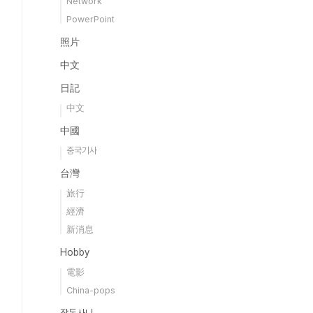
Network
PowerPoint
照片
中文
日記
中文
中國
중국기사
台灣
旅行
經濟
新消息
Hobby
電影
China-pops