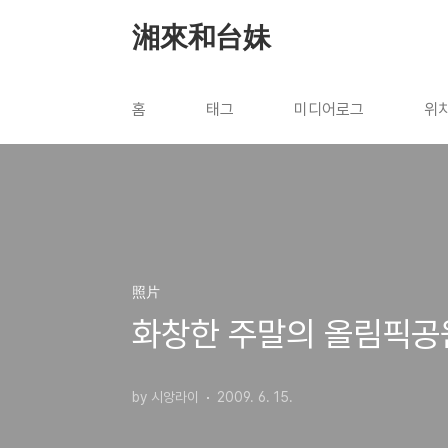
본문 바로가기
湘來和台妹
홈
태그
미디어로그
위
照片
화창한 주말의 올림픽공
by 시앙라이
2009. 6. 15.