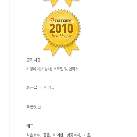
공지사항
시앙라이(조상래) 프로필 및 연락처
최근글
인기글
최근댓글
태그
석촌호수
중음
타이완
벚꽃축제
가을