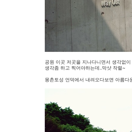
공원 이곳 저곳을 지나다니면서 생각없이
생각좀 하고 찍어야하는데..막샷 작렬~
몽촌토성 언덕에서 내려오다보면 아름다운