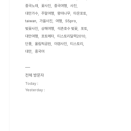
중국노래
꽃사진
중국여행
사진
대만가수
주말여행
왕따나무
타운포토
taiwan
가을사진
여행
S5pro
벚꽃사진
상해여행
석촌호수 벚꽃
포토
대만여행
포토메타
티스토리달력2010
단풍
올림픽공원
야경사진
티스토리
대만
중국어
전체 방문자
Today :
Yesterday :