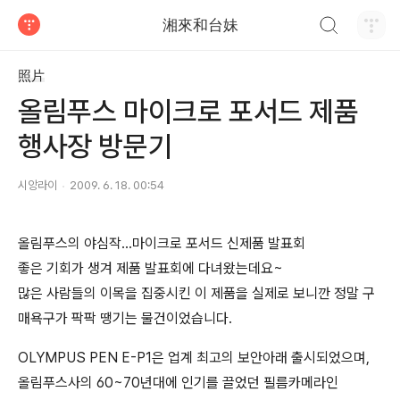
검색하기
湘來和台妹
티스토리
照片
올림푸스 마이크로 포서드 제품
행사장 방문기
시앙라이
2009. 6. 18. 00:54
올림푸스의 야심작...마이크로 포서드 신제품 발표회
좋은 기회가 생겨 제품 발표회에 다녀왔는데요~
많은 사람들의 이목을 집중시킨 이 제품을 실제로 보니깐 정말 구
매욕구가 팍팍 땡기는 물건이었습니다.
OLYMPUS PEN E-P1은 업계 최고의 보안아래 출시되었으며,
올림푸스사의 60~70년대에 인기를 끌었던 필름카메라인