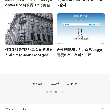
oowa Bros)获得3.2亿美金
5 출시
投资
상해에서 분위기내고 싶을 땐 프랑
중국 단축URL 서비스,Wangyi
스 레스토랑 Jean Georges
網易에서도 서비스 오픈
의안내
티스토리
로그인
고객센터
© Daum Corp.