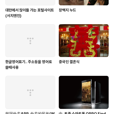
대만에서 많이들 가는 포털사이트
장백지 누드
(서치엔진)
한글영어표기.. 주소등을 영어로
중국인 결혼식
쓸때사용
韩国外卖APP, 外卖的民族(W
中, 토종 스마트폰 OPPO Find