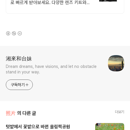
로 빠르게 받아보세요. 다양한 렌즈 키트와
모델로 나만의 사진 생활 시작! 쿠팡에서 편
리하게.
(새창열림)
로그 정보
湘來和台妹
Dream dreams, have visions, and let no obstacle
stand in your way.
구독하기
더보기
照片
의 다른 글
텃밭에서 꽃밭으로 바뀐 올림픽공원
글 내용