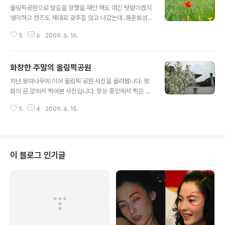
올림픽공원으로 발길을 향했을 때만 해도 여긴 텃밭이겠지
생각하고 렌즈도 제대로 갖추질 않고 나갔는데..몽촌토성
쪽 언덕을 내려오면서 와~~~라는 감탄이 절로 나온 올림
5
6
2009. 6. 16.
픽 공원내에 꽃밭! 정말 꽃축제가 열린듯 다양한 꽃들이 피
어있더군요. 빨갛게 피어 있는 잉글랜드 뽀삐~~ 오랜만에
후지 오프로 기능중에 F2 모드로 설정해놓고 녹색의 푸름
화창한 주말의 올림픽공원
을 맞춰봤습니다. 벌이 개양귀비 꽃을 향해서 윙~윙 날라
글 내용
가는 모습을 포착했습니다 이곳에 있는 벌들은 신이 났더
지난 왕따나무에 이어 올림픽 공원 사진을 올려봅니다. 평
라구요. 이곳 올림픽공원내에 꽃밭은 꽃 품종별로 파종되
화의 문 앞에서 찍어본 사진입니다. 항상 중앙에서 찍은 사
어 있어서 그런지 조금 아쉬움도 들었습니다. 안개꽃과 함
진은 너무 많다보니 오늘은 다른 각도에서..^^ Tour de K
께 어우러지면 더욱 멋있을텐데요 유럽이 원산지인 잉글랜
5
4
2009. 6. 15.
orea 2009 사이클 경기가 올림픽공원 내에서 열리는 관
드 뽀삐는 양귀비와 조금 다른 품종입니다. 일명 개양귀비
계로 오늘은 넒은 도로에서 자전거를 탈 수가 없었습니다.
라고도 불리는 꽃이죠. 꽃쑥갓은 노랗게 피어있습니다..
그래서 자전거를 세우고, 발품으로 공원내 한바퀴~둘러봤
습니다. 엄청난 속도로 선두 그룹이 지나가고 있네요. 공원
이곳 저곳을 지나다니면서 생각없이 찍어댔습니다. 생각좀
이 블로그 인기글
하고 찍어야하는데..막샷 작렬~ 몽촌토성 언덕에서 내려오
다보면 아름다운 꽃밭이 있습니다. 작년만해도 여긴 텃밭
으로 각종 채소들이 재배 되고 있었는데, 올해 3월에 새로
파종하여 이쁜 꽃밭으로 바뀌었더군요. 잉글랜드 뽀삐꽃
(빨간색 꽃)과 꽃쑥갓(노란색)..