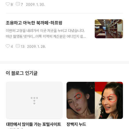
도시가 바로 태백이죠 황지연못이 바로 그 발원지 입니다.
8
7
2009. 1. 30.
바로 오늘 태백에선 16회 태백산 눈꽃축제가 열립니다. 새
벽에 도착할때의 태백역과 한낮에 태백역의 모습입니다^^
구름 한점없는 파란 하늘에 태백이라고 적혀있죠^^ 아무래
조용하고 아늑한 북까페-하프윙
도 CPL 필터를 끼우면 보정없이도 파란 하늘을 담을 수 있
글 내용
어서 편한 것 같아요 비록 후핀이 나갔지만 그래도 쓸만한
이번에 고향을 내려가서 이곳 저곳을 누비고 다녔습니다.
듯 역광장 앞에는 맛있는 음식들을 팔고 있었어요 모락모
마산 월영동 댓거리...이쪽 지역에 계신분은 어디인지 쉽게
락 피어나는 찰옥수수^^ 참 먹음직스럽죠 찍는 저역시 먹
아시겠죠??^^ 위치는 남부터미널 맞은편 건물 2층에 주황
고 싶은 충동이 납니다^^ 태백산 동동주도 참 맛있겠죠? 사
4
13
2009. 1. 28.
색 간판으로 쉽게 찾을 수 있습니다. 물론 서울 삼청동 북까
가지고 열차안에서 마시면 캬~~^^ 태백산에서 등반하고
페 거리라던지 곳곳에 볼 수 있지만, 요기서 이런 곳을 찾긴
당골광장으로 내려오면서 찍은 사진입니다..
힘들었는데 멋진 공간이 아닌가 싶습니다. 그리고 책장을
살펴봐도 읽고 싶은 책들이 참 많더군요. 만화 하프윙 작가
인 이종은님이 직접 운영하는 거라고 하더군요.^^ 무엇보
이 블로그 인기글
다 푹신한 자리도 맘에 들었습니다. 게다가 주문한 커피 맛
역시 브라보~!! 직접 커피를 볶아서 만들어서 그런지 진한
커피향을 제대로 맛 볼 수 있었어요. 아이스 까페모카와 따
뜻한 아메리카노 커피~^^ 진하면서도 은은한 아메리카노
향과 맛이 제대로 어우..
대만에서 많이들 가는 포털사이트
장백지 누드