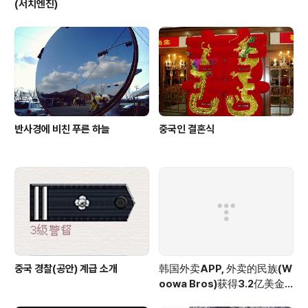
(서치엔진)
반사경에 비친 푸른 하늘
중국인 결혼식
중국 경찰(공안) 계급 소개
韩国外卖APP, 外卖的民族(W
oowa Bros)获得3.2亿美金
投资