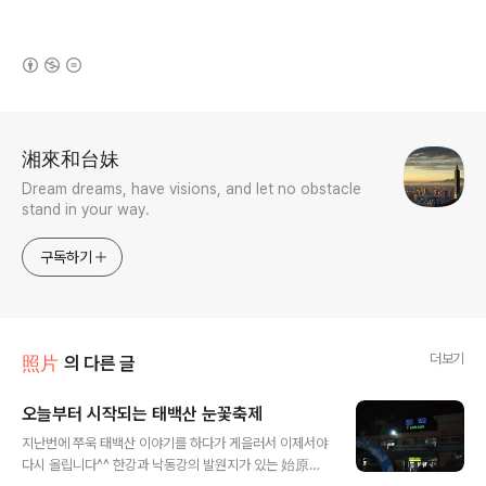
(새창열림)
로그 정보
湘來和台妹
Dream dreams, have visions, and let no obstacle
stand in your way.
구독하기
더보기
照片
의 다른 글
오늘부터 시작되는 태백산 눈꽃축제
글 내용
지난번에 쭈욱 태백산 이야기를 하다가 게을러서 이제서야
다시 올립니다^^ 한강과 낙동강의 발원지가 있는 始原의