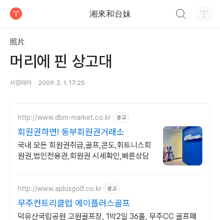
검색하기
湘來和台妹
티스토리
照片
머리에 핀 상고대
시앙라이
2009. 2. 1. 17:25
http://www.dbm-market.co.kr
광고
회원권하면! 동부회원권거래소
국내 모든 회원권취급,골프,콘도,휘트니스회
원권,법인전용관,회원권 시세확인,빠른상담
http://www.aplusgolf.co.kr
광고
무주컨트리클럽 에이플러스골프
덕유산국립공원 고원골프장, 1박2일 36홀, 무주CC 골프패