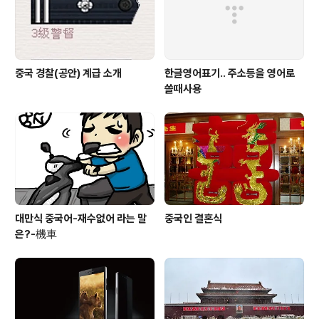
중국 경찰(공안) 계급 소개
한글영어표기.. 주소등을 영어로
쓸때사용
대만식 중국어-재수없어 라는 말
중국인 결혼식
은?-機車