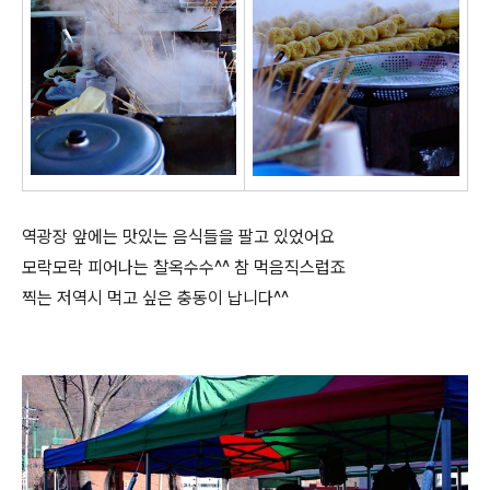
역광장 앞에는 맛있는 음식들을 팔고 있었어요
모락모락 피어나는 찰옥수수^^ 참 먹음직스럽죠
찍는 저역시 먹고 싶은 충동이 납니다^^