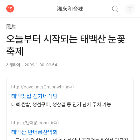
검색하기
湘來和台妹
티스토리
照片
오늘부터 시작되는 태백산 눈꽃
축제
시앙라이
2009. 1. 30. 09:54
http://naver.me/GhtjpnwF
광고
태백맛집 신가네식당
태백 쌈밥, 생선구이, 생삼겹 등 인기 단체 주차 가능
https://반더룽.com
광고
태백산 반더룽산악회