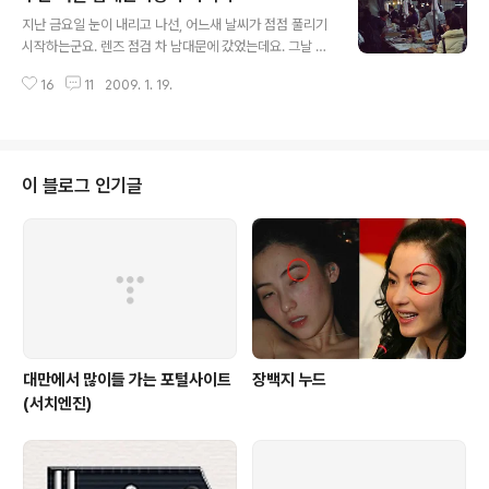
글 내용
인 이종은님이 직접 운영하는 거라고 하더군요.^^ 무엇보
지난 금요일 눈이 내리고 나선, 어느새 날씨가 점점 풀리기
다 푹신한 자리도 맘에 들었습니다. 게다가 주문한 커피 맛
시작하는군요. 렌즈 점검 차 남대문에 갔었는데요. 그날 그
역시 브라보~!! 직접 커피를 볶아서 만들어서 그런지 진한
냥 이것저것 찍어보길 시작했습니다. 맛있게 생긴 만두네
커피향을 제대로 맛 볼 수 있었어요. 아이스 까페모카와 따
16
11
2009. 1. 19.
요. 다양한 모양과 색깔 그리고 맛도 틀린 만두가 증기로 따
뜻한 아메리카노 커피~^^ 진하면서도 은은한 아메리카노
끈따끈 먹음직스럽네요 사진 찍은 시간대가 점심이 지난
향과 맛이 제대로 어우..
오후 4시경이라서 그럴까요? 많은 사람들이 줄을 서서 기
다리고 있습니다. 맛있게 보이는 호떡이 노릇노릇 구워지
고 있네요 동글동글 반죽되어 구워지길 대기하고 있는 호
이 블로그 인기글
떡반죽까지요~^^ 그리고 먹자골목에는 다양한 샘플모형
의 음식들이 즐비합니다. 특히 외국인들이 남대문을 많이
찾다보니 이런 샘플들이 가게 입구에 많이 진열되어 있습
니다. 먹음직스럽게 보이긴 하지만, 안에는 과연 맛이 있을
까?? 라는 생각도 가지게 되구요 각종 튀김류와 ..
대만에서 많이들 가는 포털사이트
장백지 누드
(서치엔진)