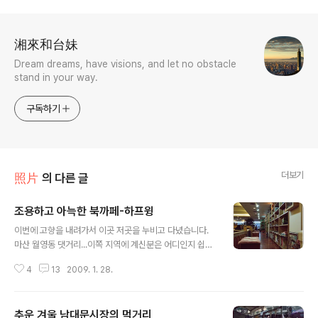
로그 정보
湘來和台妹
Dream dreams, have visions, and let no obstacle
stand in your way.
구독하기
더보기
照片
의 다른 글
조용하고 아늑한 북까페-하프윙
글 내용
이번에 고향을 내려가서 이곳 저곳을 누비고 다녔습니다.
마산 월영동 댓거리...이쪽 지역에 계신분은 어디인지 쉽게
아시겠죠??^^ 위치는 남부터미널 맞은편 건물 2층에 주황
4
13
2009. 1. 28.
색 간판으로 쉽게 찾을 수 있습니다. 물론 서울 삼청동 북까
페 거리라던지 곳곳에 볼 수 있지만, 요기서 이런 곳을 찾긴
힘들었는데 멋진 공간이 아닌가 싶습니다. 그리고 책장을
추운 겨울 남대문시장의 먹거리
살펴봐도 읽고 싶은 책들이 참 많더군요. 만화 하프윙 작가