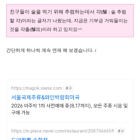
친구들이 술을 먹기 위해 추렴하는데서 갹
(
醵
:
술 추렴
할 갹
)
이라는 글자가 나왔는데
,
지금은 기부금 거둬들이는
것을 갹출
(
醵出
)
이라 하고 있지요^^
간단하게 하나씩 계속 연재 해 보겠습니다
.
J
https://magok.siwse.com
광고
서울국제주류&와인박람회마곡
2026 마주박 1차 사전예매 중(8.17까지), 모든 주종 시음 및
구매 가능
https://m.place.naver.com/restaurant/2087666659
광고