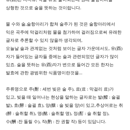
상형한 것으로 술을 뜻하는 것이랍니다.
물 수와 술
,
술항아리가 합쳐 술주가 된 것은 술항아리에서
익은 곡주에 막걸리처럼 물을 첨가하여 걸러짐으로써 유래한
글자로 추론할 수 있지 않을까 생각되며,
오늘날 술과 관계없는 것처럼 보이는 글자 가운데서도
,
유
(
酉
)
자가 들어있는 글자들 중에는 술과 관련되었던 글자가 많이
있죠
.
술을 뜻하는 유
(
酉
)
자가 변으로 들어간 모든 한자는
발효에 관한 광범위한 식품명이란것을...
주류명으로 주
(
酎
:
세번 빚은 술 주
),
료
(
료
:
막걸리 료
)
가
있고
,
빚을 때 일어나는 현상을 말하는 글자로는 발
(
醱
:
술괼
발
),
효
(
酵
:
술괼 효
),
양
(
釀
:
술 빚을 양
)
이 있고,추상어로는 취
(
醉
:
술취할 취
),
명
(
酩
:
술취할 명
),
정
(
酊
:
술 취할 정
),
수
(
酬
:
잔 돌릴 수
),
작
(
酌
:
잔 권할 작
)
등이 있답니다
.