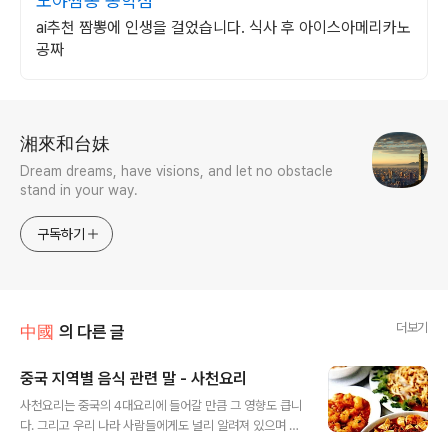
도야짬뽕 송학점
ai추천 짬뽕에 인생을 걸었습니다. 식사 후 아이스아메리카노
공짜
로그 정보
湘來和台妹
Dream dreams, have visions, and let no obstacle
stand in your way.
구독하기
더보기
中國
의 다른 글
중국 지역별 음식 관련 말 - 사천요리
글 내용
사천요리는 중국의 4대요리에 들어갈 만큼 그 영향도 큽니
다. 그리고 우리 나라 사람들에게도 널리 알려져 있으며 입
맛이 맞는 요리중에 하나입니다. 오늘은 그 사천요리에 관