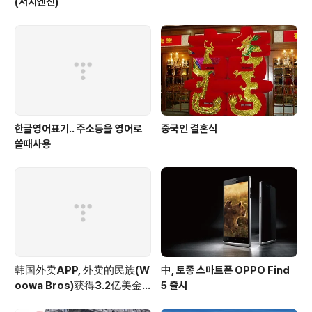
(서치엔진)
한글영어표기.. 주소등을 영어로
중국인 결혼식
쓸때사용
韩国外卖APP, 外卖的民族(W
中, 토종 스마트폰 OPPO Find
oowa Bros)获得3.2亿美金
5 출시
投资