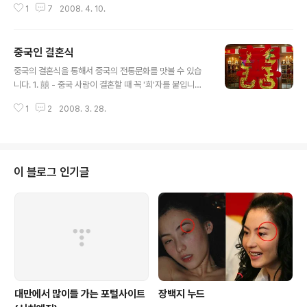
1
7
2008. 4. 10.
련된 이야기를 살짝 들려 드리겠습니다. 다음편에는 광동
요리에 대한 이야기에 대해서 적어보겠습니다. 四川人不
怕辣， 湖南人怕不辣。 사천인들은 매운 것이 두렵지
중국인 결혼식
않고, 호남인들은 맵지 않을까봐 걱정이다. 四川人为什
글 내용
么喜欢吃辣的东西。 사천인들은 왜 매운 음식을 좋아
중국의 결혼식을 통해서 중국의 전통문화를 맛볼 수 있습
하는가 首先辣的事物颜色看上去有食欲。 먼저 매운
니다. 1. 囍 - 중국 사람이 결혼할 때 꼭 '희'자를 붙입니다.
음식은 보기에 맛있어 보인다. 而最主要的原因是，据
그리고 결혼식에서 보는 囍자는 "喜"자 2개로 구성된
说辛辣的植物里其实都含有毒品性质的成 分。 그
1
2
2008. 3. 28.
'囍'자입니다. 그 이유는 중국사람이 짝수를 좋아하기 때문
러나 더 중요한 이유는, 듣는바에 의하면 매운 식물 속에는
입니다. '雙喜臨門'이라는 말을 있죠? 특히 결혼하고나서
사실 독성의 성분이 있다고 한다. 现在有些公司已经用
혼자만 지내면 안 좋은 일이니까요. 2. 신랑신부의 차 보통
它制成了成药。 有止神经痛和手术后的 疼痛的，
아침에 신랑이 차대를 데리고 신부의 집에 가서 신부를 예
治..
식장에 데려가요. 한국의 예식장에서 만난 것과 차이가 있
이 블로그 인기글
죠. 그리고 신랑, 신부가 타는 차를 아주 예쁘게 꾸며야합니
다. 중국 사람이 과시하는 성향이 있어서 신랑이 차가 없어
도 좋은 차를 임대해야 합니다. 어떤 차를 타는 것에 따라
이 신랑이 권위가 있는지 부자인지 아닌지 그 차로 판단하
니까요. 3. 풍선 ..
대만에서 많이들 가는 포털사이트
장백지 누드