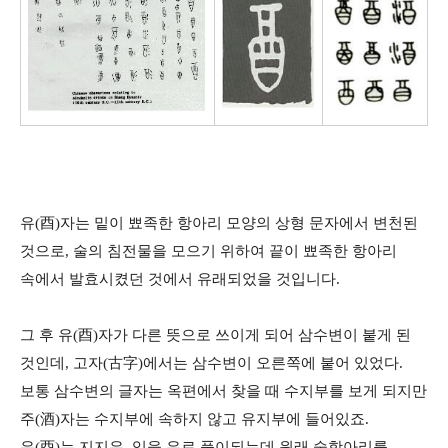
유
(
酉
)
자는 밑이 뾰족한 항아리 모양의 상형 문자에서 변천된
것으로
,
술의 침전물을 모으기 위하여 끝이 뾰족한 항아리
속에서 발효시켰던 것에서 유래되었을 것입니다.
그 후 유
(
酉
)
자가 다른 뜻으로 쓰이게 되어 삼수변이 붙게 된
것인데
,
고자
(
古字
)
에서는 삼수변이 오른쪽에 붙어 있었다
.
보통 삼수변의 글자는 옥편에서 찾을 때 수지부를 보게 되지만
주
(
酒
)
자는 수지부에 속하지 않고 유지부에 들어있죠
.
유
(
酉
)
는 지지유
,
익을 유로 풀이되는데 원래 술항아리를