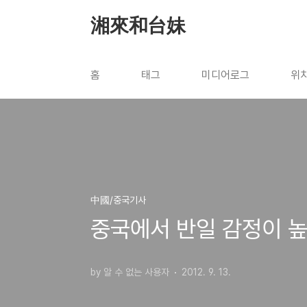
본문 바로가기
湘來和台妹
홈
태그
미디어로그
위
中國/중국기사
중국에서 반일 감정이 높
by 알 수 없는 사용자
2012. 9. 13.