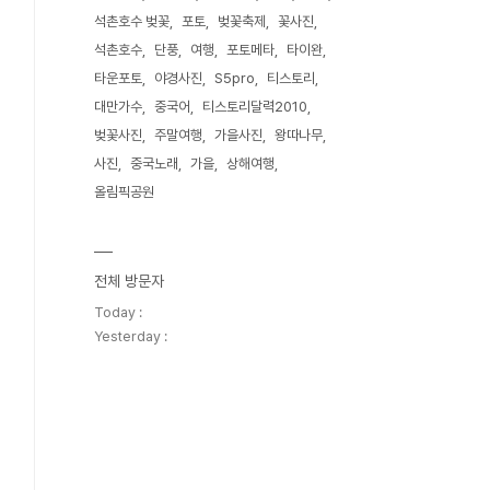
석촌호수 벚꽃
포토
벚꽃축제
꽃사진
석촌호수
단풍
여행
포토메타
타이완
타운포토
야경사진
S5pro
티스토리
대만가수
중국어
티스토리달력2010
벚꽃사진
주말여행
가을사진
왕따나무
사진
중국노래
가을
상해여행
올림픽공원
전체 방문자
Today :
Yesterday :