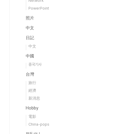
Network
PowerPoint
照片
中文
日記
中文
中國
중국기사
台灣
旅行
經濟
新消息
Hobby
電影
China-pops