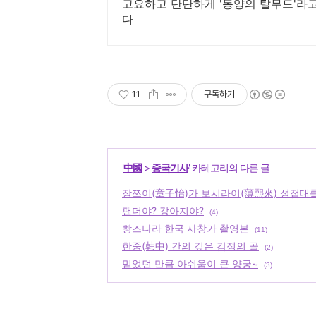
고요하고 단단하게 '동양의 탈무드'라고 불리며 사랑받는 
다
11
구독하기
'
中國
>
중국기사
' 카테고리의 다른 글
장쯔이(章子怡)가 보시라이(薄熙來) 성접대
팬더야? 강아지야?
(4)
빵즈나라 한국 사창가 촬영본
(11)
한중(韩中) 간의 깊은 감정의 골
(2)
믿었던 만큼 아쉬움이 큰 양궁~
(3)