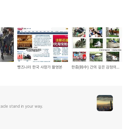
빵즈나라 한국 사창가 촬영본
한중(韩中) 간의 깊은 감정의 골
acle stand in your way.