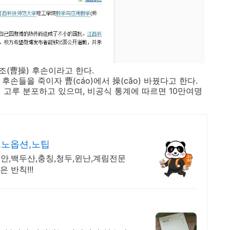
조(曹操) 후손이라고 한다.
 후손들을 죽이자 曹(
cáo
)에서 操(
cāo
) 바꿨다고 한다.
이 고루 분포하고 있으며, 비공식 통계에 따르면 10만여명
,노옵션,노팁
안,백두산,충칭,청두,윈난,계림전문
 반칙!!!