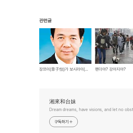
관련글
장쯔이(章子怡)가 보시라이(薄熙來) 성접대를?
팬더야? 강아지야?
湘來和台妹
Dream dreams, have visions, and let no obst
구독하기