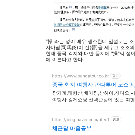
"操"라는 성이 매우 생소한데 일설로는 조
사마염(司馬炎)이 진(晉)을 세우고 조조의
현재 중국 각지와 대만 등지에 "操"씨 성
에 이른다고 한다.
https://www.pandatour.co.kr
광고
중국 현지 여행사 판다투어 노쇼핑
장가계,태항산,베이징,상하이,칭다오,시
여행사 강제쇼핑,선택관광이 있는 여행은
https://blog.naver.com/ritec1
광고
채근담 마음공부