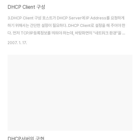
DHCP Client 구성
3.DHCP Client 구성 호스트가 DHCP Server에 IP Address를 요청하게
하기 위해서는 간단한 설정이 필요하다. DHCP Client로 설정을 해 주어야 한
다. 먼저 TCP/IP등록정보를 띄워야 하는데, 바탕화면의 "네트워크 환경"을 마
우스 오른쪽 클릭하여 "등록정보"로 접근하여 네트워크 등록정보를 띄워야 한
2007. 1. 17.
다. [그림23]예제는 Windows XP Professional 버전이다. 하지만 OS마
다 구성방법은 동일하다. 인터페이스상 약간의 차이만 있을 뿐이다. [그림23.
네트워크 등록정보] 만일 바탕화면에서 "네트워크 환경"아이콘을 찾을 수가 없
다면 "제어판"을 열고 "네트워크 연결"이라는 메뉴를 찾아본다. 버전마다 조금
씩 차이가 있으니 "네트워크"라는 이름이 들어간 아이콘을 찾으면..
DHCP서버의 구현