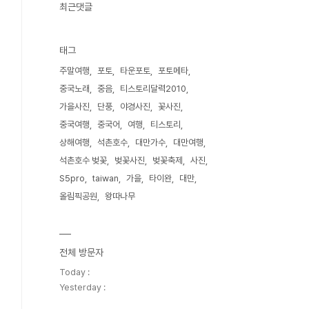
최근댓글
태그
주말여행
포토
타운포토
포토메타
중국노래
중음
티스토리달력2010
가을사진
단풍
야경사진
꽃사진
중국여행
중국어
여행
티스토리
상해여행
석촌호수
대만가수
대만여행
석촌호수 벚꽃
벚꽃사진
벚꽃축제
사진
S5pro
taiwan
가을
타이완
대만
올림픽공원
왕따나무
전체 방문자
Today :
Yesterday :