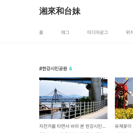
본문 바로가기
湘來和台妹
홈
태그
미디어로그
위
한강시민공원
6
자전거를 타면서 바라 본 한강시민공원
유채꽃이