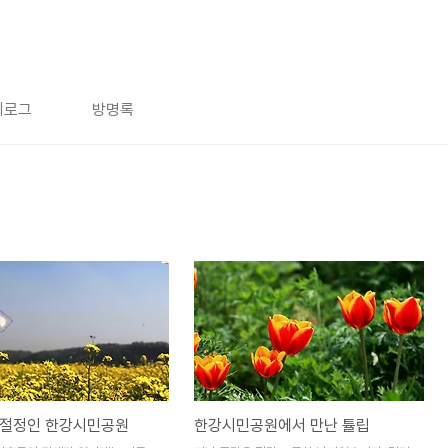
치로그
방명록
 절정인 한강시민공원
한강시민공원에서 만난 튤립