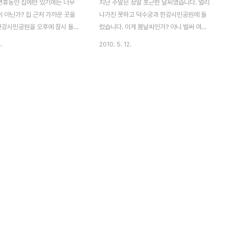
연휴동안 집에만 있기에는 너무
지난 주말은 정말 포근한 날씨였습니다. 멀리
 아닌가? 집 근처 가까운 곳을
나가진 못하고 덕수궁과 한강시민공원에 들
 한강시민공원을 오후에 잠시 둘러
렀습니다. 이게 봄날씨인가? 아니 벌써 여름
 잡념은 떨쳐버리고 유채꽃 향기에
일까? 싶을 정도로 낮에는 무더웠습니다. 우
.
2010. 5. 12.
오전에 와서 찍었으면 하는 아쉬움
선 한강시민공원을 가서 만난 튤립 다양한 색
, 한가한 연휴의 여유로움을 만끽
상의 튤립이 이쁘게 피어 있었습니다. 새빨간
왔다.
그리고 노란 색깔의 다양한 튤립 점점 여름이
야 라고 신호를 보냅니다.