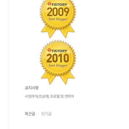
공지사항
시앙라이(조상래) 프로필 및 연락처
최근글
인기글