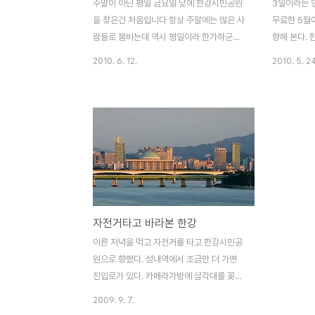
주말이 아닌 평일 금요일 낮에 한강시민공원
3일이라는 
을 찾은건 처음입니다 항상 주말에는 많은 사
무료한 5월이
람들로 붐비는데 역시 평일이라 한가하군요.
향해 본다.
광나루쪽에서 약속이 있어 잠실에서 자전거
본다. 다른
2010. 6. 12.
2010. 5. 24
를 타고 약속장소를 향했습니다. 성내역 뒷길
취해본다. 
로 향하면 바로 잠실철교로 진입할 수 있습니
이 들었지만
다. 그리고 사진은 천호대교에서 다시 잠실로
해보고 돌아
넘어올 때 찍었습니다. 저 멀리 보이는 다리
는 바로 올림픽대교, 올림픽공원쪽에서 강변
지역을 이어주는 다리입니다. 고향에서 서울
넘어올때 항상 이 올림픽대교를 건너기도 하
죠. 이제 여름이 다가 오는지 녹음이 점점 짙
어지고 있습니다. 자건거를 타면서 시원한 바
자전거타고 바라본 한강
람도 쐬고, 물론 요즘 날씨가 무척 더워서 땀
이 주룩주룩 납니다 그래도 이 시각에 라이딩
이른 저녁을 먹고 자전거를 타고 한강시민공
할 수 있다는 것이 어색하면서도 너무 좋더군
원으로 향했다. 성내역에서 조금만 더 가면
요. 올림픽대교 하단부.....
진입로가 있다. 카메라가방에 삼각대를 꽂고
열심히 시내쪽으로 이동하다보니 양화대교까
2009. 9. 7.
지 와버렸다. 여의도 쪽 모습..아직 해가 지기