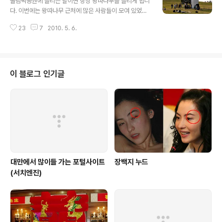
올림픽공원에 들리는 날이면 항상 왕따나무를 들리게 됩니
갓털이 길어지고 날아갈 준비가 되면, 뭉쳐서 마른 꽃잎이
다. 이번에는 왕따나무 근처에 많은 사람들이 모여 있었습
떨어져 나갑니다.
니다. 무얼하나 싶어서 성큼성큼 다가보니 공익광고를 찍
23
7
2010. 5. 6.
고 있었습니다. 평소에는 잔디보호로 인해 들어갈 수 없었
는데 이날은 광고때문인지 주위에 많은 사람들이 왕따나무
인근에 있더군요. 조금 더 가까이에서 보니 아이들의 소망
과 메세지를 왕따나무에 주렁주렁 걸려있었습니다. 외국아
이들도 보이고 tv에서 어떻게 나올지 기다려집니다
이 블로그 인기글
대만에서 많이들 가는 포털사이트
장백지 누드
(서치엔진)