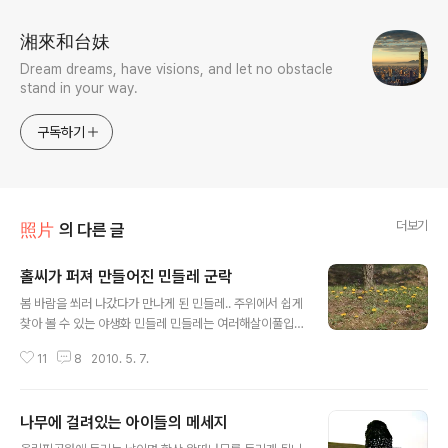
湘來和台妹
Dream dreams, have visions, and let no obstacle
stand in your way.
구독하기
더보기
照片
의 다른 글
홀씨가 퍼져 만들어진 민들레 군락
글 내용
봄 바람을 쐬러 나갔다가 만나게 된 민들레.. 주위에서 쉽게
찾아 볼 수 있는 야생화 민들레 민들레는 여러해살이풀입
니다. 앉은뱅이’라는 별명이 있으며, 한국 각처에서 나는 식
11
8
2010. 5. 7.
물로 줄기가 있고 밑동잎이 심장형으로 피어나죠 우리나라
토종 민들레도 있지만, 지금은 서양에서 들어온 민들레를
더 쉽게 찾을 수 있어 아쉽네요 씩씩해보이는 꽃잎이지만,
나무에 걸려있는 아이들의 메세지
서로 헤어짐은 쉽게 받아들이질 못합니다. 꽃이 시들어도
글 내용
꽃잎은 그대로 그자리에서 마르고 씨방이 자라고 영글면서