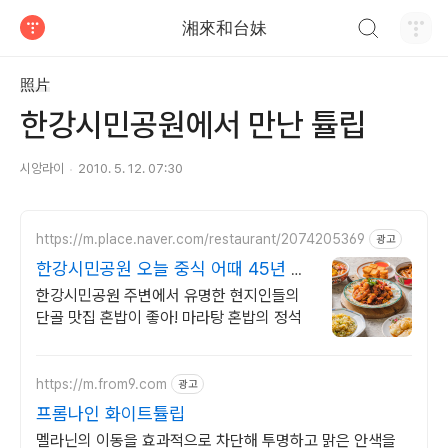
검색하기
湘來和台妹
티스토리
照片
한강시민공원에서 만난 튤립
시앙라이
2010. 5. 12. 07:30
https://m.place.naver.com/restaurant/2074205369
광고
한강시민공원 오늘 중식 어때 45년 마
라탕 외길
한강시민공원 주변에서 유명한 현지인들의
단골 맛집 혼밥이 좋아! 마라탕 혼밥의 정석
https://m.from9.com
광고
프롬나인 화이트튤립
멜라닌의 이동을 효과적으로 차단해 투명하고 맑은 안색을