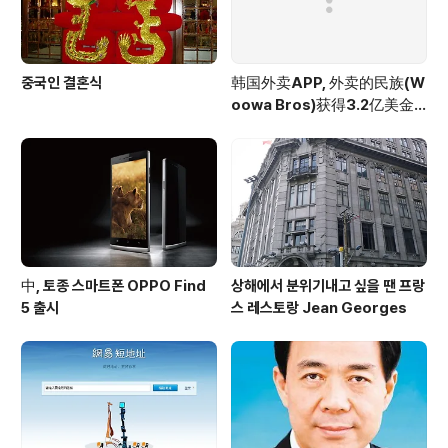
중국인 결혼식
韩国外卖APP, 外卖的民族(W
oowa Bros)获得3.2亿美金
投资
中, 토종 스마트폰 OPPO Find
상해에서 분위기내고 싶을 땐 프랑
5 출시
스 레스토랑 Jean Georges