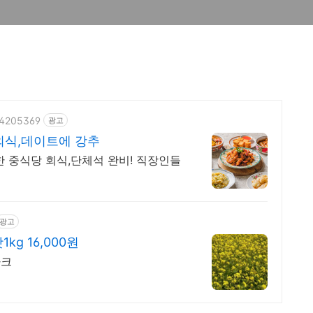
074205369
광고
외식,데이트에 강추
중식당 회식,단체석 완비! 직장인들
광고
g 16,000원
파크