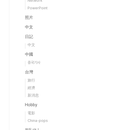
Network
PowerPoint
照片
中文
日記
中文
中國
중국기사
台灣
旅行
經濟
新消息
Hobby
電影
China-pops