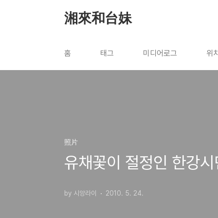
본문 바로가기
湘來和台妹
홈
태그
미디어로그
위
照片
유채꽃이 절정인 한강시
by 시앙라이
2010. 5. 24.