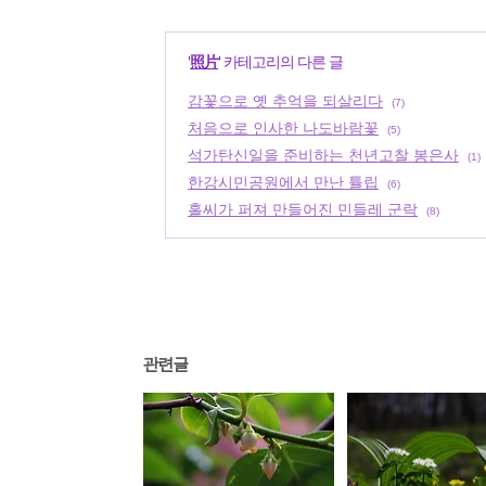
'
照片
' 카테고리의 다른 글
감꽃으로 옛 추억을 되살리다
(7)
처음으로 인사한 나도바람꽃
(5)
석가탄신일을 준비하는 천년고찰 봉은사
(1)
한강시민공원에서 만난 튤립
(6)
홀씨가 퍼져 만들어진 민들레 군락
(8)
관련글