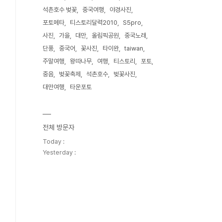
석촌호수 벚꽃
중국여행
야경사진
포토메타
티스토리달력2010
S5pro
사진
가을
대만
올림픽공원
중국노래
단풍
중국어
꽃사진
타이완
taiwan
주말여행
왕따나무
여행
티스토리
포토
중음
벚꽃축제
석촌호수
벚꽃사진
대만여행
타운포토
전체 방문자
Today :
Yesterday :