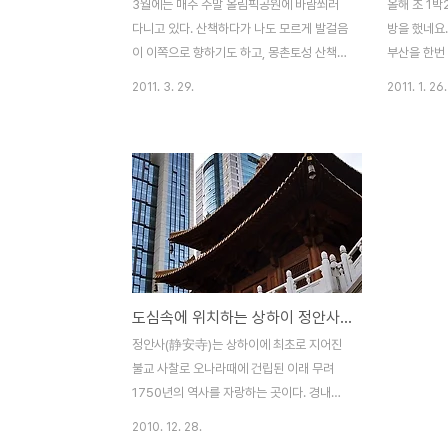
3월에는 매주 주말 올림픽공원에 바람쐬러
올해 초 1
다니고 있다. 산책하다가 나도 모르게 발걸음
방을 했네요
이 이쪽으로 향하기도 하고, 몽촌토성 산책길
부산을 한번
에 운동삼아 오기도 한다. 참고로 지금은 올
다녀왔습니다
2011. 3. 29.
2011. 1. 26.
림픽공원 평화의 문에서 체조경기장 가는 인
람을 하고 
도 공사중이라 먼지가 많이 나기에, 이쪽으로
산 공원에서 
가는건 권장하질 않는다. (먼지로 가득..뿌옇
에 나온 먹거
~) 그 반대쪽으로, 국민체육진흥공단쪽으로
화가로 나섰
돌아서 보면 왕따나무가 있는 곳으로 이동가
거리가 있었
능하다 이젠 이곳 왕따나무가 있는 곳에는 또
음식은 호떡!
새싹이 파릇파릇 돋아나고 있다. 사람들도 이
은 줄이 서 
쪽 몽촌토성 산책길로 마실 나온듯^^ 연인 한
씩 사먹게 만
쌍은 자전거를 타고 즐겁게 고고씽~ 여유로
게 되면 수
도심속에 위치하는 상하이 정안사(靜安寺)
워보이는 주말 올림픽공원의 풍경이었다. 얼
주문한 수 
른 저 잔디의 색이 녹색으로 쏴아아악 바뀌었
머니는 열심
정안사(静安寺)는 상하이에 최초로 지어진
으면..
겨 있는 호
불교 사찰로 오나라때에 건립된 이래 무려
름기가 빠진 
1750년의 역사를 자랑하는 곳이다. 경내에
적오비(赤烏碑)의 기록에 의하면，오나라
2010. 12. 28.
손권 적오 10년(247년) 정안사가 서역의 강