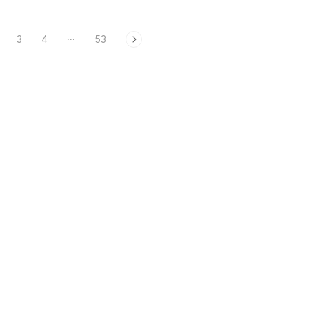
3
4
···
53