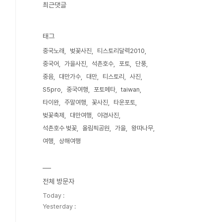
최근댓글
태그
중국노래
벚꽃사진
티스토리달력2010
중국어
가을사진
석촌호수
포토
단풍
중음
대만가수
대만
티스토리
사진
S5pro
중국여행
포토메타
taiwan
타이완
주말여행
꽃사진
타운포토
벚꽃축제
대만여행
야경사진
석촌호수 벚꽃
올림픽공원
가을
왕따나무
여행
상해여행
전체 방문자
Today :
Yesterday :