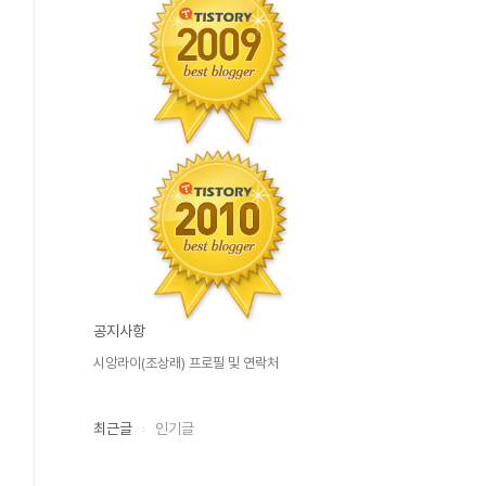
공지사항
시앙라이(조상래) 프로필 및 연락처
최근글
인기글