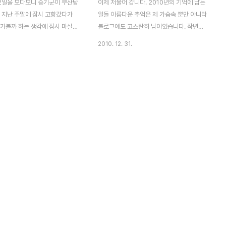
박2일을 보다보니 승기군이 부산탐
이제 저물어 갑니다. 2010년의 기억에 남는
. 지난 주말에 잠시 고향갔다가
일들 아름다운 추억은 제 가슴속 뿐만 아니라
 가볼까 하는 생각에 잠시 마실
블로그에도 고스란히 남아있습니다. 작년에
. 우선 벡스코에서 매직아트 관
비해 올해에는 블로그 포스팅이 뜸하긴 했지
2010. 12. 31.
남포동으로 향했습니다. 잠시 용두
만, 틈이 나는대로 흔적이 남겨보고자 합니
부산 경치도 관람하고 드디어 tv
다. 제 놀이터인 올림픽 공원 잠시 다녀왔습
리 탐방을 해보기 위해 시내 번
니다. 아직 그늘진 곳에는 이렇게 귀여운 눈
습니다. 부산극장 앞에는 많은 먹
사람도 있고~ 보기 좋더군요 내년에는 제 개
습니다. 그 중에서 첫번째로 맛본
인적으로 많은 변화가 일어 날 것 같습니다.
! 가격은 하나에 900원이며 많
새해에도 방문해주시는 모든 분들 그리고 주
있어 덩달아 그 맛이 궁금해 한번
위분들 소망하시고 바라시는 모든일 성취하
드는 마력이 있습니다. 줄을 서
길 기원합니다. 心想事成, 萬事如意
량을 말하고 먼저 가격을 지불하면
만큼의 종이컵을 건네줍니다. 아주
히 반죽을 하고 있으며 기름에 담
떡들은 금방 익혀집니다 그리고 기
호떡은..