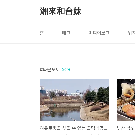
본문 바로가기
湘來和台妹
홈
태그
미디어로그
위
타운포토
209
여유로움을 찾을 수 있는 올림픽공원 스케치
부산 남포