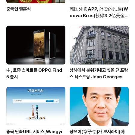
중국인 결혼식
韩国外卖APP, 外卖的民族(W
oowa Bros)获得3.2亿美金
投资
中, 토종 스마트폰 OPPO Find
상해에서 분위기내고 싶을 땐 프랑
5 출시
스 레스토랑 Jean Georges
중국 단축URL 서비스,Wangyi
장쯔이(章子怡)가 보시라이(薄