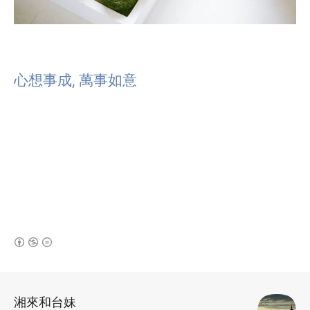
心想事成, 萬事如意
(새창열림)
로그 정보
湘來和台妹