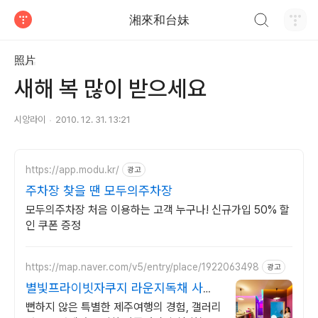
검색하기
湘來和台妹
티스토리
照片
새해 복 많이 받으세요
시앙라이
2010. 12. 31. 13:21
https://app.modu.kr/
광고
주차장 찾을 땐 모두의주차장
모두의주차장 처음 이용하는 고객 누구나! 신규가입 50% 할
인 쿠폰 증정
https://map.naver.com/v5/entry/place/1922063498
광고
별빛프라이빗자쿠지 라운지독채 사진
보다 더좋아요. 찐 리뷰
뻔하지 않은 특별한 제주여행의 경험, 갤러리