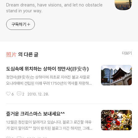
Dream dreams, have visions, and let no obstacle
stand in your way.
구독하기
더보기
照片
의 다른 글
도심속에 위치하는 상하이 정안사(靜安寺)
글 내용
정안사(静安寺)는 상하이에 최초로 지어진 불교 사찰로
오나라때에 건립된 이래 무려 1750년의 역사를 자랑하는
곳이다. 경내에 적오비(赤烏碑)의 기록에 의하면，오나라
6
2
2010. 12. 28.
손권 적오 10년(247년) 정안사가 서역의 강승(康僧会)회
에 의해서 지어졌다고 한다． 원래의 이름은 중원사(重元
寺)였다고 한다. 당나라 때，영태선원으로 개명． 북송 태
즐거운 크리스마스 보내세요^^
종의 원년 1008년에 지금의 정안사가 되었으며, 남송의
글 내용
가정 9년 (1216년)에 주지는 홍수에 시달리는 절을 현재
12월은 정신없이 달려가고 있습니다. 블로그 로긴할 여유
의 장소에 옮겼다． 원나라 시대에는 향화가 끊임없이 이
가 없이 말이죠^^ 많이 방치된 블로그 이긴 하지만, 그래도
어졌으며, 경내의 8곳의 명소는 정안8경(적오비, 하자담,
지켜봐주시는 블로거분들 즐거운 크리스마스 보내세요. 미