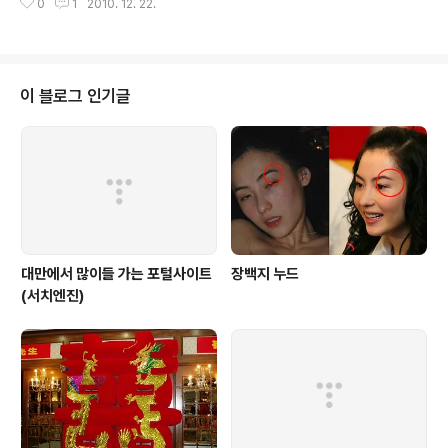
용천 등)이라고 명명되고 널리 알려지게 되었다. 절의 정문
0
1
2010. 12. 22.
리 인사드립니다. 주말에는 고향에 잠시 내려가서 또 블로
앞의 용천은 천하 제6천의 하나라고 손꼽혔다. 명 태조 홍
그 쳐다보긴 힘들것 같네요.
무2년(1369년)，정안사는 동종..
이 블로그 인기글
대만에서 많이들 가는 포털사이트
장백지 누드
(서치엔진)