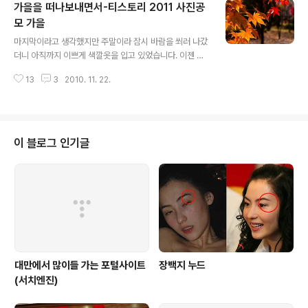
가을을 떠나보내면서-티스토리 2011 사진공
점에는 이쁘게 장식이 되어있으니 그걸로 족해..뭐 이런^^
이번 크리스마스는 화이트 크리스마스가 올까요? 크리스
모 가을
글 내용
마스날 눈이 내리면 좋긴 하겠지만, 내리는 그 순간은 '아
마지막이라고 생각했지만 주말이라 잠시 바람을 쐬러 나갔
좋다' 라고 생각이 들겠지만 그 순간 좋지 그 다음날은 눈때
더니 아직까지 이쁘게 색깔옷을 입고 있었습니다. 이젠 낙
문에 불편하겠죠 전 고향에 있을 예정이라 눈이 오진 않을
엽이 떨어질 때도 되었는데 아직 이쁘게 있더군요 이번주
것 같습니다. 경남지방은 눈보기가 하늘에 별따기이니~
13
3
2010. 11. 22.
면 어느 순간 바닥으로 떨어질 걸 생각하니 아쉽기만 합니
다. 그리고 이내 이렇게 떨어지게 되겠지만요 단풍잎이 좋
아서 저 두 잎을 책 속에 고이 간직 해 놓았습니다. 아마 겨
울쯔음에는 참 이쁜 책갈피가 되어 있을듯 합니다 그리고
노란 단풍잎도 있습니다. 그 사이에 있는 빠알간 단풍이 돋
이 블로그 인기글
보여서 한컷 담아봅니다.
대만에서 많이들 가는 포털사이트
장백지 누드
(서치엔진)