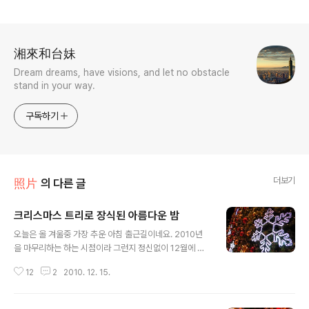
로그 정보
湘來和台妹
Dream dreams, have visions, and let no obstacle
stand in your way.
구독하기
더보기
照片
의 다른 글
크리스마스 트리로 장식된 아름다운 밤
글 내용
오늘은 올 겨울중 가장 추운 아침 출근길이네요. 2010년
을 마무리하는 하는 시점이라 그런지 정신없이 12월에 반
이 지났네요 한동안 블로그에 포스팅도 뜸하다가 지난 주
12
2
2010. 12. 15.
말 잠시 밖을 나갔다가 담아본 크리스마스 기분이 나는 사
진 몇장을 담아봤습니다. 아 집에도 크리스마스 트리 장식
을 할까하다가 혼자서 뭘 ㅎㅎ 퇴근길 저녁엔 잠실쪽 백화