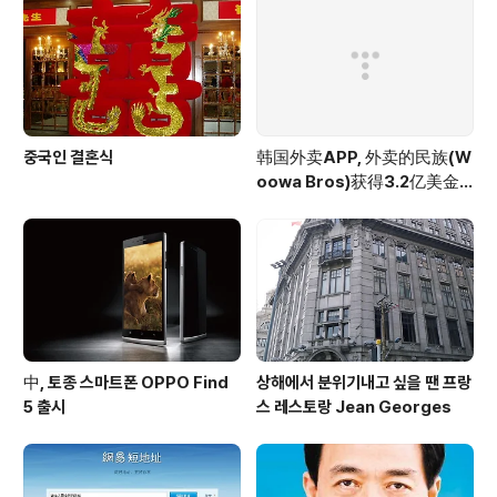
중국인 결혼식
韩国外卖APP, 外卖的民族(W
oowa Bros)获得3.2亿美金
投资
中, 토종 스마트폰 OPPO Find
상해에서 분위기내고 싶을 땐 프랑
5 출시
스 레스토랑 Jean Georges