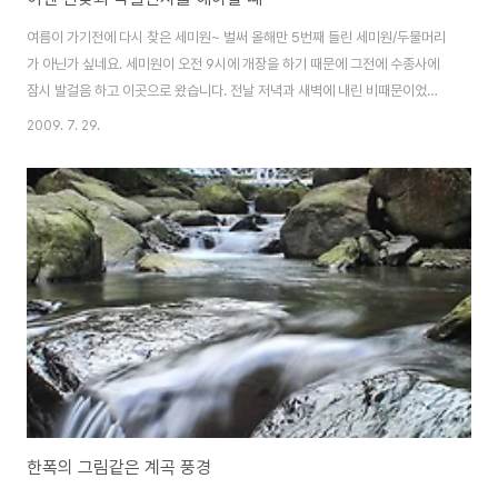
여름이 가기전에 다시 찾은 세미원~ 벌써 올해만 5번째 들린 세미원/두물머리
가 아닌가 싶네요. 세미원이 오전 9시에 개장을 하기 때문에 그전에 수종사에
잠시 발걸음 하고 이곳으로 왔습니다. 전날 저녁과 새벽에 내린 비때문이었을
까요? 아니면 이미 연꽃이 많이 피어서 그런걸까요? 아마 복합적이겠지만..이
2009. 7. 29.
제 연꽃이 많이 피어버렸습니다 아침에 출발할 때만 해도 비가 내렸는데...파란
하늘을 하고 있습니다. 항상 부분적인 연꽃 사진만 담아보다, 오늘은 파란하늘
과 함께 연꽃을 담아보니 괜찮네요. 비 온 뒤라 그런지 연잎에는 빗물이 고여있
습니다. 조금 발육이 늦은 이 연꽃은 마치 사람 머리처럼 보입니다. 빨간 연꽃과
흰연꽃의 조화 흰 연꽃은 세미원에서 보기 힘든데 사진찍기 딱 좋게 둘이 친하
게 붙어 있더군요. 해를 향..
한폭의 그림같은 계곡 풍경