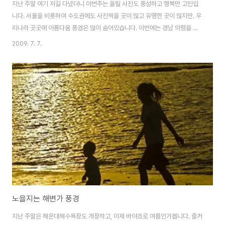
지난 주말 여기 저길 다녔더니 이번주는 올릴 사진도 풍성하고 행복만 고민입
니다. 서울을 비롯하여 수도권에도 사진찍을 곳이 많고 유명한 곳이 많지만. 우
리나라 곳곳에 아름다움 풍경은 많이 숨어있습니다. 이번에는 경남 의령을 지
나 국도를 지나가다 찍어봤습니다 그래서 정확히 여기가 어딘지는 모른다는게
2009. 7. 7.
아쉽네요. 따스한 햇살 사이로 비춰든 계곡 한폭의 그림과 같은 멋진 풍경입니
다. 그리고 그 아래로 물흐름을 잡아보았습니다. 이사진을 담는데 정말 여러 장
을 찍을수 밖에 없었습니다. 왜냐구요? 아직 서툴러서 촛점을 잘못맞추는 바람
에 사진이 어둡게 되거나 혹은 하얗게 떠버려서 혼났습니다..ㅋㅋ 그리고 조금
더 내려가니 돌 사이로 흐르는 물살도 이쁘게 담을 수 있었습니다. 그리고 또 국
도를 지나가다보니 연꽃과 수련이 ..
노을지는 해변가 풍경
지난 주말은 해운대해수욕장도 개장하고, 이제 바야흐로 여름인가봅니다. 즐거