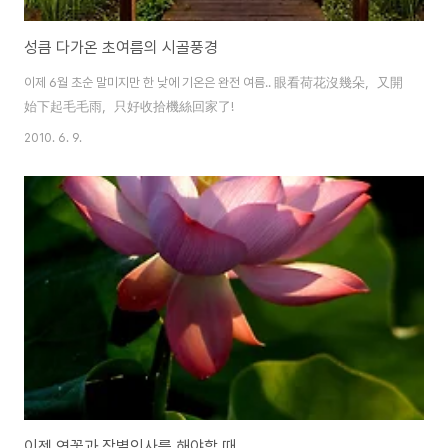
성큼 다가온 초여름의 시골풍경
이제 6월 초순 말미지만 한 낮에 기온은 완전 여름.. 眼看荷花沒幾朵，又開
始下起毛毛雨，只好收拾機絲回家了!
2010. 6. 9.
이젠 연꽃과 작별인사를 해야할 때