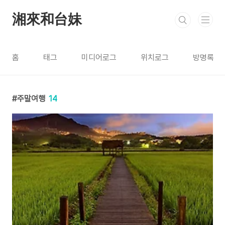
본문 바로가기
湘來和台妹
홈
태그
미디어로그
위치로그
방명록
주말여행
14