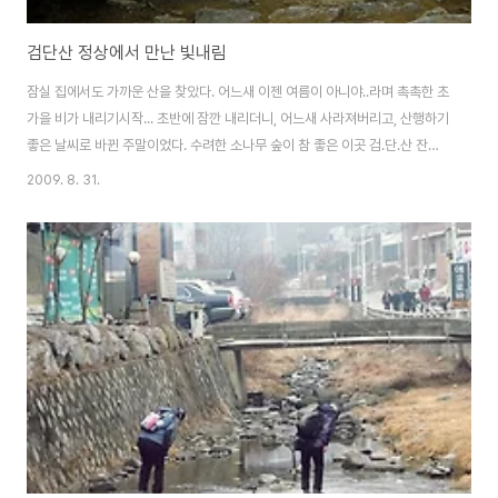
검단산 정상에서 만난 빛내림
잠실 집에서도 가까운 산을 찾았다. 어느새 이젠 여름이 아니야..라며 촉촉한 초
가을 비가 내리기시작... 초반에 잠깐 내리더니, 어느새 사라져버리고, 산행하기
좋은 날씨로 바뀐 주말이었다. 수려한 소나무 숲이 참 좋은 이곳 검.단.산 잔잔
히 흐르는 한강의 상류와 수도권의 젖줄격 호수인 팔당댐이 만나 공존하는 분
2009. 8. 31.
기점이 그림처럼 펼쳐져 내려다 보이는 아름다운 풍광이 좋은 이곳.. 토요일 밤
새 내린 비 때문에 정상에 올라서서 내려다 보이는 팔당호에 자욱히 내려앉은
안개와 피어오르는 운무의 주변 산자락은 한폭의 동양화를 연출하고 있었다.
긴 팔소매를 챙겨 입고 나왔지만, 앉아 땀을 식히는 정상에서는 가벼운 점퍼를
걸쳐야 할 만큼 선선해진 날씨.. 그 사이 우연히 하늘에 빛내림도 만날 수 있었
다. 멋진 빛내림을 ..