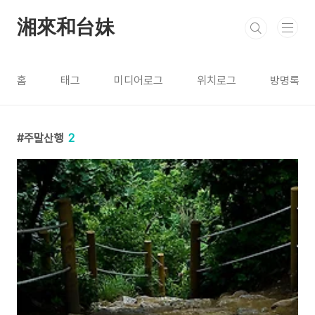
본문 바로가기
湘來和台妹
홈
태그
미디어로그
위치로그
방명록
주말산행
2