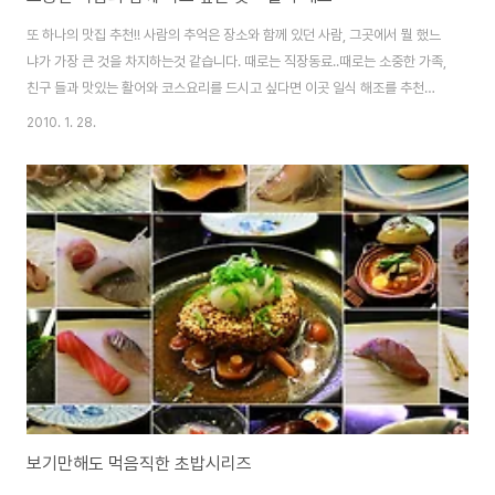
또 하나의 맛집 추천!! 사람의 추억은 장소와 함께 있던 사람, 그곳에서 뭘 했느
냐가 가장 큰 것을 차지하는것 같습니다. 때로는 직장동료..때로는 소중한 가족,
친구 들과 맛있는 활어와 코스요리를 드시고 싶다면 이곳 일식 해조를 추천하
고 싶습니다. 1층은 주차장이고, 2~3층은 식당으로 구성된 독립된 건물 건물
2010. 1. 28.
안으로 들어서니 깔끔하게 정비된 주방이 보입니다. 그리고 주방장님과 다른
조리사님들은 열심히 신선한 회를 손질하고 계십니다. 가지런하게 셋팅되어있
는 테이블.. 오랜만에 만나는 형님과 친구 음식이 나오기전에 서로의 안부를 묻
고 잠시 담소를 나누다보니 어느새 음식이 나오기 시작합니다. 기다리고 기다
리던 회가 나왔습니다. 일단 젓가락이 가기전에 이쁘게 장식된 회접시를 보니
'이걸 먹어야해?' 보기에도 좋..
보기만해도 먹음직한 초밥시리즈