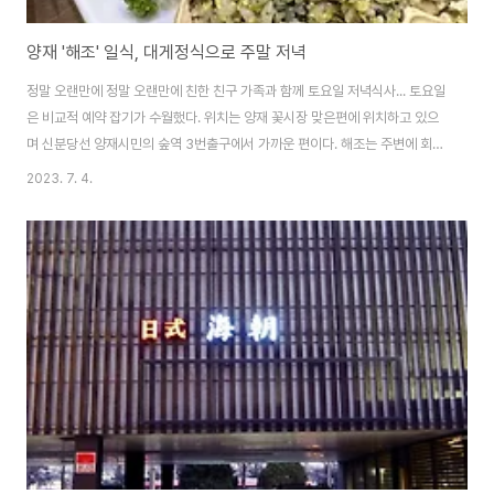
양재 '해조' 일식, 대게정식으로 주말 저녁
정말 오랜만에 정말 오랜만에 친한 친구 가족과 함께 토요일 저녁식사... 토요일
은 비교적 예약 잡기가 수월했다. 위치는 양재 꽃시장 맞은편에 위치하고 있으
며 신분당선 양재시민의 숲역 3번출구에서 가까운 편이다. 해조는 주변에 회사
들이 많아서 그런지 모두 룸타입으로 되어있다. 그래서 회사회식이나 식사미팅
2023. 7. 4.
혹은 가족모임하기에 딱이다. 친구 아내가 임신중이라 오늘은 대게코스로 주문
대게코스는 당연 대게가 메인이고 회, 각종 해산물, 생선구이, 튀김, 볶음밥, 해
물라면 코스로 정말 배부르게 먹었다. 우선 대게찌는 동안에 먼저 나온 회..도미
회와 도미숙회 그리고 연어도 작게 나왔다. 씹는 식감도 꼬득해서 역시나 젓가
락이 계속 간다. 함께 나온 해산물 세트...멍게, 새우회, 해삼, 전복 등 다양한 종
류가 먹기 좋..