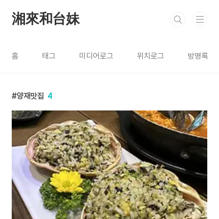
본문 바로가기
湘來和台妹
홈
태그
미디어로그
위치로그
방명록
양재맛집
4