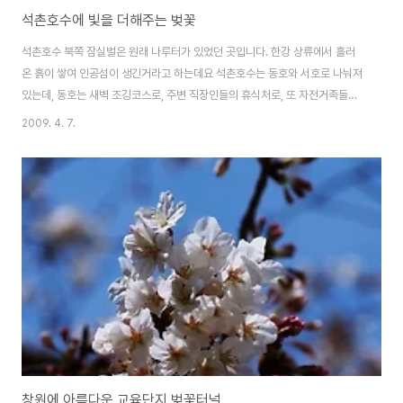
석촌호수에 빛을 더해주는 벚꽃
석촌호수 북쪽 잠실벌은 원래 나루터가 있었던 곳입니다. 한강 상류에서 흘러
온 흙이 쌓여 인공섬이 생긴거라고 하는데요 석촌호수는 동호와 서호로 나눠져
있는데, 동호는 새벽 조깅코스로, 주변 직장인들의 휴식처로, 또 자전거족들의
산책로로 사랑 받으며, 서호는 롯데월드의 매직아일랜드와 서울놀이마당이 있
2009. 4. 7.
어 놀거리, 즐길거리가 풍부하여 좋습니다. 어두워질 무렵의 석촌호수는 매직
아일랜드의 불빛으로 동화속의 나라를 연상케 합니다. 집에서 쉬다가 잠시 산
책겸 호수 한바퀴 돌고왔는데요. 역시 왕초짜라서 그런지 손각대로 찍기에는
한계를 느꼈습니다. 소리소문 없이 벚꽃들이 활짝 피었는데요. 오늘은 한낮 기
온이 20도나 된다고하니 오늘 저녁에는 더 활짝 피어있겠죠? 금주 주말이 가
장 만개하고 보기 좋을 듯합니다. 여기 뿐만 ..
창원에 아름다운 교육단지 벚꽃터널