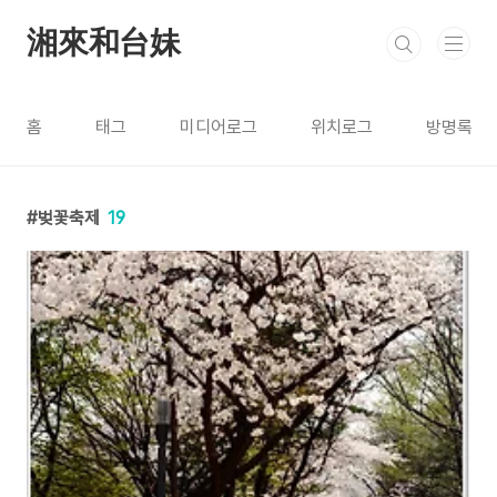
본문 바로가기
湘來和台妹
홈
태그
미디어로그
위치로그
방명록
벚꽃축제
19