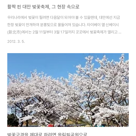
활짝 핀 대만 벚꽃축제, 그 현장 속으로
우리나라에서 벚꽃이 필려면 다음달이 되어야 볼 수 있을텐데, 대만에선 지금
한창 벚꽃이 만개하여 분홍빛으로 물들어져 있습니다. 타이베이 옆 신베이시
(新北市)에서는 2월 11일부터 3월 17일까지 곳곳에서 벚꽃축제가 열리고 있
습니다. 우라이(烏來) / 산즈(三芝) / 단수이(淡水) / 스딩(石碇) / 시즈(汐
2012. 3. 5.
止) 5곳에서 행사가 진행되고, 주말에는 더 많은 사람들이 찾고 있습니다. 추천
코스 단수이(淡水)學府路-普學禪寺(捷運站步行十分鐘)→國泰人壽教
育訓練中心→滬尾櫻花大道路口→樹林口活動中心三空泉湧泉口→
樹林溪口→滬尾櫻花大道路口（終點） 산즈(三芝)櫻花水車園區→福
德水車公園→賢德橋(櫻芝園)→三芝遊客中心暨名人文物館 우라이
(烏來)西羅岸香草園區→環山停車場 우리나라에서 보는 벚꽃과는 또 다
릅니다. 대만의 벚나무는 Prunu..
벚꽃구경을 제대로 하려면 올림픽공원으로