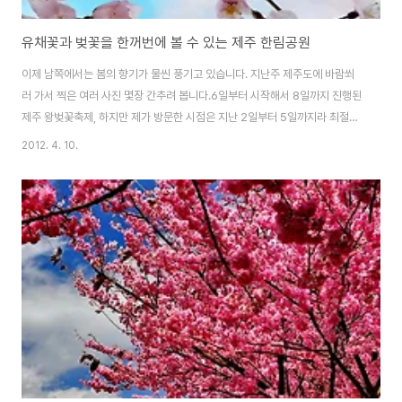
유채꽃과 벚꽃을 한꺼번에 볼 수 있는 제주 한림공원
이제 남쪽에서는 봄의 향기가 물씬 풍기고 있습니다. 지난주 제주도에 바람쐬
러 가서 찍은 여러 사진 몇장 간추려 봅니다.6일부터 시작해서 8일까지 진행된
제주 왕벚꽃축제, 하지만 제가 방문한 시점은 지난 2일부터 5일까지라 최절정
기는 아니였습니다. 저도 왕벚꽃 축제를 보기 위해 종합경기장 일대에서 한다
2012. 4. 10.
길래 가봤지만 방문한 당시에는 꽃이 활짝 피진 않아 조금 아쉬움이 남았습니
다. 이동하면서 몇장 담아봤고, 제주 한림공원을 방문하니 유채꽃과 벚꽃을 실
컷 구경 할 기회가 생겼습니다. 아래는 유채꽃 위에는 벚꽃이 활짝 피어있는 이
풍경은 쉽사리 볼 수 없겠죠?이렇게 꽃구경을 실컷하니 정말 이젠 완연한 봄이
왔구나 느낍니다. 그리고 아주 선명한 파란 하늘아래 피어있는 벚꽃 사진 한장
으로 마무리 이제 다음주 서울에서..