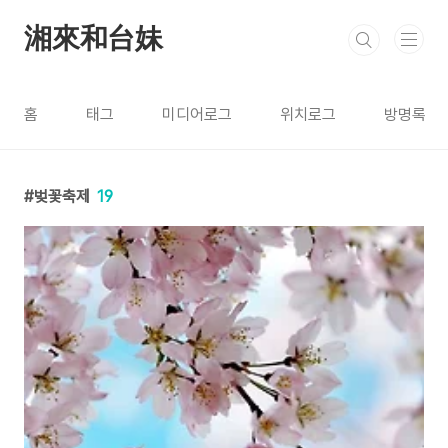
본문 바로가기
湘來和台妹
홈
태그
미디어로그
위치로그
방명록
벚꽃축제
19