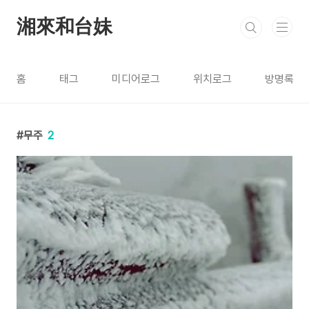
본문 바로가기
湘來和台妹
홈
태그
미디어로그
위치로그
방명록
무주
2