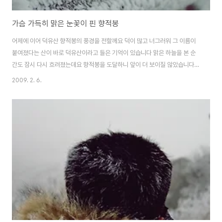
가슴 가득히 맑은 눈꽃이 핀 향적봉
어제에 이어 덕유산 향적봉의 풍경을 전할께요 덕이 많고 너그러워 그 이름이
붙여졌다는 산이 바로 덕유산이라고 들은 기억이 있습니다 맑은 하늘을 본 순
간도 잠시 다시 흐려졌는데요 향적봉을 도달하니 앞이 더 보이질 않았습니다.
카메라를 들고 오신분이 무척 많더라구요 제 앞에분은 삼각대까지 어깨에 매고
2009. 2. 6.
올라가고 있습니다 저 같은 완전 초짜도 DSLR를 가지고 다니는데 많을 수 밖
에 없나봅니다^^ 길은 앞만 보고 갈게 아닌가 봅니다. 다들 앞으로 앞으로 가는
데 뒤를 쳐다보니 한적한 풍경을 담을 수 있었습니다. 향적봉에 다다르니 올라
올때보다 상고대 꽃이 두툼하게 피어있더군요 그리고 밑에 사진처럼 정말 그날
은 사진 찍기는 꽝~~인 날이었어요 덕유산이 저에게 한번 더 오면 날씨좋아지
지 않겠냐..?? 라고 말하는 것 ..