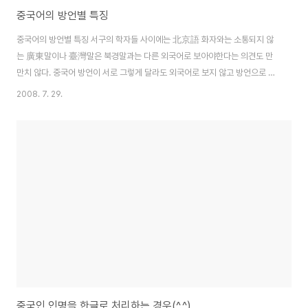
중국어의 방언별 특징
중국어의 방언별 특징 서구의 학자들 사이에는 北京語 화자와는 소통되지 않
는 廣東말이나 臺灣말은 북경말과는 다른 외국어로 보아야한다는 의견도 만
만치 않다. 중국어 방언이 서로 그렇게 달라도 외국어로 보지 않고 방언으로 보
는 주요한 이유는 우선 정치적으로 중국이라는 통일체를 지속해온 지 오래되었
2008. 7. 29.
고 - BC 221년 진시황의 중국통일 이래로 - 그 위에 한자라는 문자체계가 일
관되게 유일한 문자체계로서 존재해왔기 때문에 따로 개별 방언에 의거한 글말
의 생성과 발달이 이루어지지 않은 때문이다. 현재 중국의 학자들은 한어방언
을 크게 7대 방언으로 나눈다. ① 官話(관화, guānhuà) 방언 이 방언지역은
양자강 이북 전체지역 및 양자강 중상류 이남지역으로 雲南省, 貴州省 전역
과 廣西省 서북부와 湖南省의 서북 모퉁..
중국인 인명을 한글로 처리하는 경우(^.^)