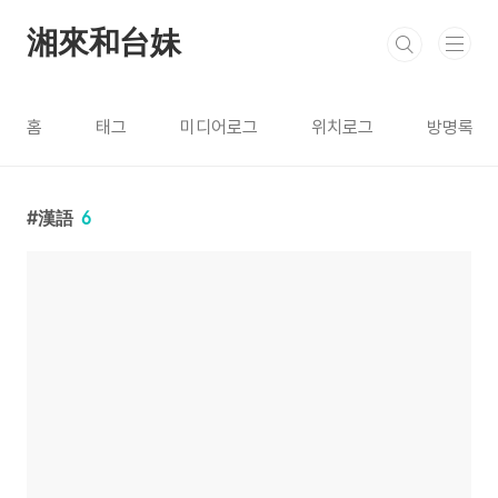
본문 바로가기
湘來和台妹
홈
태그
미디어로그
위치로그
방명록
漢語
6