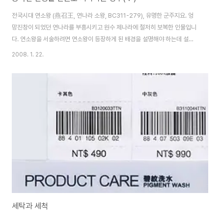
전국시대 연소왕 (燕召王, 연나라 소왕, BC311-279), 유명한 군주지요. 엉
망진창이 되었던 연나라를 부흥시키고 원수 제나라에 철저히 보복한 인물입니
다. 연소왕을 서술하려면 연소왕이 등장하게 된 배경을 설명해야 하는데 설명
하는 가운데 조금 처리하기가 난감한 인명이 등장합니다. 다음 인용문을 보시
2008. 1. 22.
죠. 전국시대 연나라 쾌(噲)왕은 간신 자지(子之)의 허튼 소리를 곧이 들고 요
임금 순임금 시절에 현자에게 왕위를 선양했던 사례를 본받아 자지에게 왕위를
넘겨주고 자신은 신하가 되었다. 자지가 왕위에 오른 지 3년이 되었지만 국정
을 엉망으로 처리하여 연나라는 대혼란에 빠졌고 백성들은 불안에 떨었다. 태
자 평(平)은 장군 불피(巿被)와 밀모하여 궁궐을 포위하고 자지를 공격하였다.
공격이 실패로 끝나자 불피는 태..
세탁과 세척