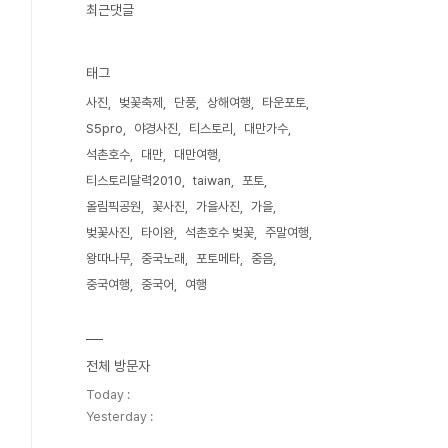
최근댓글
태그
사진
벚꽃축제
단풍
상해여행
타운포토
S5pro
야경사진
티스토리
대만가수
석촌호수
대만
대만여행
티스토리달력2010
taiwan
포토
올림픽공원
꽃사진
가을사진
가을
벚꽃사진
타이완
석촌호수 벚꽃
주말여행
왕따나무
중국노래
포토메타
중음
중국여행
중국어
여행
전체 방문자
Today :
Yesterday :