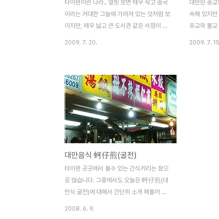
타이완이란 나라.. 얼핏 보면 매우 작고 중국
대만읜 종교
이라는 거대한 그늘에 가려져 있는 것처럼 보
속해 있지만 
이지만, 매우 넓고 큰 도서관 같은 서점이 있
유교와 불교
습니다 타이완 수도인 타이페이의 둔화난루
지 참 다양한
2009. 7. 20.
2009. 7. 15
(敦化南路)에 있는 청핀슈띠엔(誠品書店)
이완의 사찰
은 우리나라의 큰 대형서점보다도 크고 깨끗
궁에 도착하
한.. 그리고 세련된, 마치 잘 지어진 도서관 같
다릅니다. 
은 곳에서 너나 할 것없이 바닥에 앉아서 열
까지 어디에
심히 책을 보고 있는 모습을 쉽게 접할 수 있
고 사람들마
습니다. 손님이야 바닥에 앉아 그럴 수 있다
모습은 몹시 
고 하더라도 더 깜짝 놀라게 하는 것은 청핀
허우궁, 펑티
슈띠엔 본점은 매일 24시간 영업을 한다는
들은 왕궁이
것 입니다. 원래는 저녁이면 문을 닫았지만
하는 장소이죠
대만음식 蚵仔煎(굴전)
타이페이 시민들의 열화 같은 요청으로 일년
있습니다. 본
내내 문을 열어두게 되었다고 합니다. 게다가
고 선대의 
타이완 곳곳에서 볼수 있는 간식거리는 참으
인테리어나 시설들이 고급스럽게 꾸며져 있
나, 오늘날
로 많습니다. 그중에서도 오늘은 蚵仔煎(대
었고, 쾌적한 실내 공기,..
타이완에서는 
만식 굴전)에 대해서 간단히 소개 해볼까 합
니다. 台灣風味小吃---蚵仔煎 대만에서
2008. 6. 9.
는 소박한 간식으로 여겨지는 여러 음식들이