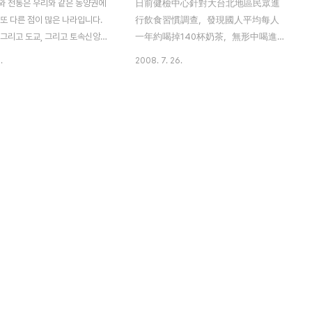
와 전통은 우리와 같은 동양권에
日前健檢中心針對大台北地區民眾進
또 다른 점이 많은 나라입니다.
行飲食習慣調查，發現國人平均每人
 그리고 도교, 그리고 토속신앙까
一年約喝掉140杯奶茶，無形中喝進過
 종교와 의식들이 있습니다. 타
多脂肪及過高的糖份，導致血管異常
.
2008. 7. 26.
(궁)은 빠이빠이하는 곳 타이완의
機率提高。（實習記者林良諺攝） 너무
면 우리와 분위기와 느낌이 사뭇
많이 마시지 마세요 건강검사센터에서 일전
타이완에는 대도시에서 시골 구석
에 실시한 타이베이지역(수도권지역) 식습관
나 궁이 있는데, 향냄새가 진동하
조사에서 국민 평균 매년 1인당 140잔의 밀
다 서서 무언가 열심히 빌고 있는
크티(나이차)를 마셔버리는 것으로 밝혀졌다
낯설게 느껴진다. 지난궁, 티옌
면서 자신도 모르는새 과다한 지방과 당분을
옌궁, 징안궁 같은 타이완의 궁
섭취해 혈관이상의 발생확률을 높이고 있다
 아니라 신을 모셔 놓고 빠이빠이
고 한다. 출처: 中時電子報 Copyright
. 궁뿐 아니라 묘도 많이 볼 수
1995 - 2008 China Times Inc. 일년에
디 묘란 본래 조상, 신, 불상 그리
70잔은?? 괜찮을까요? 그건 또 확실치 않다
지혜로운 사람들을 모셔 놓은 곳이
고 보네요..^^;; 뭐든지 과하면 탈이 나는 법!
은 주로 도교 사원을 가리키는데
적당히 즐기면 별탈 없다는 건 누구나 알거라
..
고 생각되네요.. 그래도 아이들에겐 너무 많
이 먹이지 마시길... ..