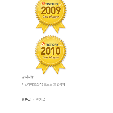
공지사항
시앙라이(조상래) 프로필 및 연락처
최근글
인기글