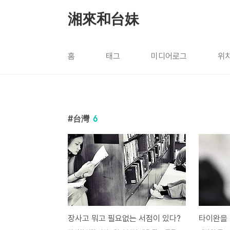
본문 바로가기
湘來和台妹
홈
태그
미디어로그
위
台灣
6
장사고 뭐고 필요없는 서점이 있다?
타이완을 