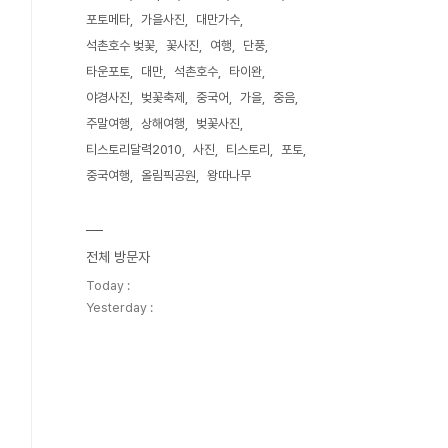
포토메타
가을사진
대만가수
석촌호수 벚꽃
꽃사진
여행
단풍
타운포토
대만
석촌호수
타이완
야경사진
벚꽃축제
중국어
가을
중음
주말여행
상해여행
벚꽃사진
티스토리달력2010
사진
티스토리
포토
중국여행
올림픽공원
왕따나무
전체 방문자
Today :
Yesterday :