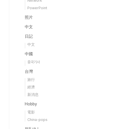
Network
PowerPoint
照片
中文
日記
中文
中國
중국기사
台灣
旅行
經濟
新消息
Hobby
電影
China-pops