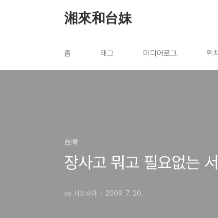
본문 바로가기
湘來和台妹
홈
태그
미디어로그
위
台灣
장사고 뭐고 필요없는 서
by 시앙라이
2009. 7. 20.