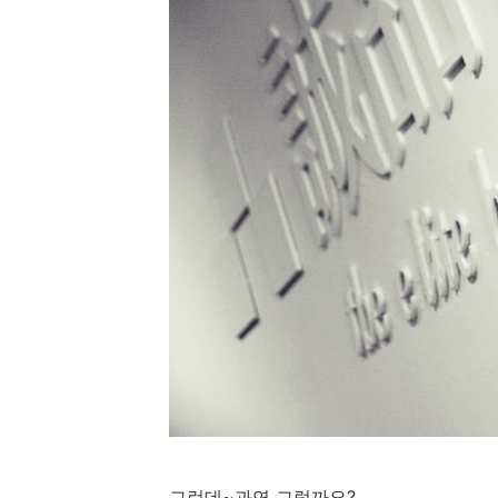
그런데~과연 그럴까요?