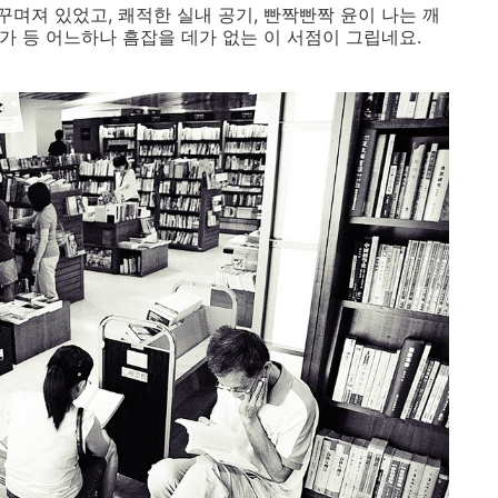
며져 있었고, 쾌적한 실내 공기, 빤짝빤짝 윤이 나는 깨
서가 등 어느하나 흠잡을 데가 없는 이 서점이 그립네요.