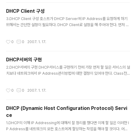
버이름을 클릭하고 새로운 범위를 추가할 수 있다. 구성방법은 처음 구성할 때와 차
이가 없다. [그림32.두 개의 범위를 가지고 있는 DHCP서버] [그림32]에서는 blue
DHCP Client 구성
apple이라는 이름의 DHCP서버가 192.168.5.0과 192.168.10.0 이라는 두 개의
글 내용
네트워크 범위를 가지고 있는 ..
3.DHCP Client 구성 호스트가 DHCP Server에 IP Address를 요청하게 하기
위해서는 간단한 설정이 필요하다. DHCP Client로 설정을 해 주어야 한다. 먼저 T
CP/IP등록정보를 띄워야 하는데, 바탕화면의 "네트워크 환경"을 마우스 오른쪽 클
릭하여 "등록정보"로 접근하여 네트워크 등록정보를 띄워야 한다. [그림23]예제는
작성시간
0
0
2007. 1. 17.
Windows XP Professional 버전이다. 하지만 OS마다 구성방법은 동일하다. 인
터페이스상 약간의 차이만 있을 뿐이다. [그림23. 네트워크 등록정보] 만일 바탕화
면에서 "네트워크 환경"아이콘을 찾을 수가 없다면 "제어판"을 열고 "네트워크 연
DHCP서버의 구현
결"이라는 메뉴를 찾아본다. 버전마다 조금씩 차이가 있으니 "네트워크"라는 이름이
글 내용
들어간 아이콘을 찾으면..
2.DHCP서버의 구현 DHCP서비스를 구현하기 전에 가장 먼저 할 일은 서비스의 설
치보다 네트워크에서 IP Address관리방법에 대한 결정이 있어야 한다. Class전
체를 하나의 네트워크에서 쓸 것인지, 서브넷팅을 통해서 사용을 할 것인지에 대한
결정 되었다면 이번에는 각 네트워크마다 사용할 호스트ID의 범위중에서 어떠한 IP
작성시간
0
0
2007. 1. 17.
를 Router에게 할당을 하고, 어떠한 IP를 서버들에게 할당을 할 것이고, 어떠한 IP
를 DHCP를 통해서 클라이언트에게 할당한 것인지 등을 결정하는 과정을 의미한다.
간단하게 A회사의 IP Address 관리테이블을 만들어 보았다. [표. A회사 IP Addr
DHCP (Dynamic Host Configuration Protocol) Servi
ess 관리 테이블] 이제 클라이언트를 위한 DHCP서비스를 구현해 보도록 하자. 네
ce
트워크에는 DHCP서버가 있어야 ..
글 내용
1.DHCP의 이해 IP Addressing에 대해서 잘 정리를 했다면 이제 할 일은 이러한 I
P Address를 네트워크의 모든 호스트에게 할당하는 작업을 해야 할 것이다. 어차
피 처음 한번만 잘 해주면 된다 싶은 생각에 일일이 하나씩 클라이언트들의 시스템까