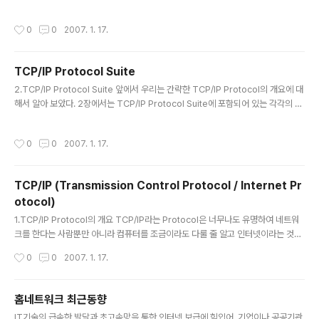
한다. Window는 TCP/IP통신을 원하는 컴퓨터(일반적으로 Host라고 부른다)가
송신, 혹은 수신할 수 있는 size를 가리켜 준다. 이러한 window라는 것을 이용하여
작성시간
0
0
2007. 1. 17.
호스트간에 전송을 하고 받는 과정중에, 네트워크의 트래픽 혹은 호스트의 불안한 요
소등 여러 가지 원인에 의하여 전송되는 데이터의 손실이 생길 수 있는 경우가 발생
하게 된다. 반대로 안정적인 네트워크 상황하에서 보다 많은 데이터를 전송할 수 있
TCP/IP Protocol Suite
음에도 TCP가 제공하는 가장 큰 특징중의 하나인 "확실한 전송"이라는 책임 때문에
글 내용
오히려 비효..
2.TCP/IP Protocol Suite 앞에서 우리는 간략한 TCP/IP Protocol의 개요에 대
해서 알아 보았다. 2장에서는 TCP/IP Protocol Suite에 포함되어 있는 각각의 프
로토콜들이 하는 일이 무엇인지, 왜 그렇게 많은 프로토콜로 구성이 되어 있어야 하
는 지에 대해서 정리해 보도록 한다. [그림2]TCP/IP Protocol Suite의 흐름 TC
작성시간
0
0
2007. 1. 17.
P/IP는 WAN(Wide Area Network)을 위해서 디자인된 표준 프로토콜 Suite이
다.TCP/IP Protocol은 Network Interface, Internet, Transport, Applicati
on의 4가지 계층모델에 매핑된다. 가장 기초가 되는 모델은 Network interface
TCP/IP (Transmission Control Protocol / Internet Pr
Layer이다.이 계층은 실..
otocol)
글 내용
1.TCP/IP Protocol의 개요 TCP/IP라는 Protocol은 너무나도 유명하여 네트워
크를 한다는 사람뿐만 아니라 컴퓨터를 조금이라도 다룰 줄 알고 인터넷이라는 것을
접근하기 위해서 한번이라도 셋팅을 해 본 경험이 있는 사용자라면 누구나 한번쯤 들
작성시간
0
0
2007. 1. 17.
어보았을 프로토콜 중의 하나이다. 하지만 실제로 우리가 아는 것만큼 TCP/IP는 간
단하지만은 않다. 지금처럼 인기있는 표준 프로토콜로 발전할 수 있었던 것은 TCP/I
P가 서로 다른 여러 기종의 시스템을 연결할 수도 있고, 또 정확한 전송처리를 위해
홈네트워크 최근동향
서 많은 대비책을 내포하고 있어서 네트워크에서 믿을 만한 통신을 제공하였기 때문
글 내용
IT기술의 급속한 발달과 초고속망을 통한 인터넷 보급에 힘입어, 기업이나 공공기관