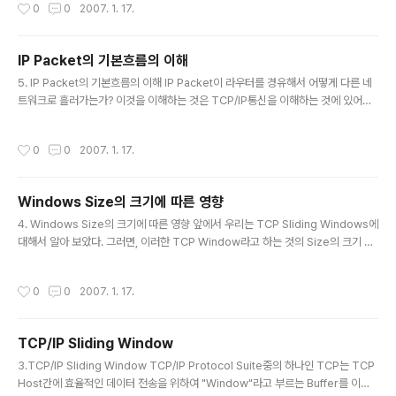
작성시간
0
0
2007. 1. 17.
지 전체의 IP Address를 잘 셋팅을 해 두었지만 심심치 않게 새로운 시스템도 늘어
나고, 몇몇 사용자들의 호기심 때문에 툭하면 IP Address로 인한 네트워크의 문제
점이 생기고 있다. 한 두 대도 아니고 수많은 시스템을 관리해야 하는 관리자로서는
IP Packet의 기본흐름의 이해
이러한 작업이 부담이 되지 않을 수가 없다. 이러한 IP Address 관리작업을 자동화
글 내용
5. IP Packet의 기본흐름의 이해 IP Packet이 라우터를 경유해서 어떻게 다른 네
하면 어떨까? 바로 DHCP (Dynamic Host Configuration Protocol)가 이러한
트워크로 흘러가는가? 이것을 이해하는 것은 TCP/IP통신을 이해하는 것에 있어서
수고..
아주 중요한 대목이다. TCP/IP Protocol은 LAN에서 혹은 WAN에서 매체나 통신
방법을 가리지 않고 사용할 수 있는 범용의 산업표준 프로토콜이다. 이번 장을 통하
작성시간
0
0
2007. 1. 17.
여 IP Packet이 생성되어 라우터를 건너 목적지에 도착할 때까지 패킷의 변화를 살
펴보고 흐름을 이해해 보고자 한다. [그림1. IP Packet의 기본흐름 이해] 위의 예제
에서 A호스트와 B호스트는 이더넷 환경에 있고, TCP/IP 통신을 하고자 한다. 예를
Windows Size의 크기에 따른 영향
들면 A호스트가 “ping IP4”라고 명령을 내렸다고 가정해 보자. 우리는 각각의 시스
글 내용
템을 구분하는..
4. Windows Size의 크기에 따른 영향 앞에서 우리는 TCP Sliding Windows에
대해서 알아 보았다. 그러면, 이러한 TCP Window라고 하는 것의 Size의 크기 여
부가 네트워크에서 가지는 영향에 대해서 정리를 해 보도록 한다.먼저 정리를 해 보
면, NT는 "Window size"는 8K, "Segment Size"는 1K로 설정이 되어 있다. 물
작성시간
0
0
2007. 1. 17.
론 NT의 Registry를 편집함으로써 수정은 가능하지만 권장하지는 않는다. 이미 우
리의 선배들이 시행착오를 거쳐서 최적의 size로서 설정이 되어 있기 때문에 우리는
그러한 문제를 고민하는 것보다는 효율적으로 운영하는데 초점을 두는 것이 바람직
TCP/IP Sliding Window
하겠다. window size가 너무 작을 경우와 너무 클 경우 어떠한 일이 생길 것인지
글 내용
알..
3.TCP/IP Sliding Window TCP/IP Protocol Suite중의 하나인 TCP는 TCP
Host간에 효율적인 데이터 전송을 위하여 "Window"라고 부르는 Buffer를 이용