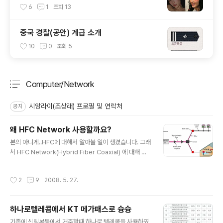
6
1
조회
13
중국 경찰(공안) 계급 소개
10
0
조회
5
Computer/Network
분류 전체보기
주요 글 목록
시앙라이(조상래) 프로필 및 연락처
공지
왜 HFC Network 사용할까요?
글 내용
본의 아니게..HFC에 대해서 알아볼 일이 생겼습니다. 그래
서 HFC Network(Hybrid Fiber Coaxial) 에 대해 간
단히 적어보자면.. 우선, 1. Backbone pipe로서 fiber를
사용하면 동축케이블만 사용하는 것보다 더 많은 데이터를
작성시간
2
9
2008. 5. 27.
전송할 수 있음 2. 높은 대역폭으로 인해 사용자가 주고받
는 쌍방향 데이터를 지원할 수 있음 3. 광섬유 케이블이 포
설된 기반시설 부분은 동축케이블보다 더 높은 신뢰도를
하나로텔레콤에서 KT 메가패스로 슝슝
가짐. 신뢰도는 쌍방향 데이터 전송 환경에서 중요도가 더
글 내용
큼 4. 광섬유 케이블은 지리적으로 인접한 회사들끼리 합
기존에 신림본동에서 거주할때 하나로 텔레콤을 사용하였