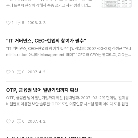
병되고 있는 케이블TV 또는 전화회사들을 상호 연결하는
는데 트랙백 현상이 심해서 종종 끊기고 사람 성질 더러워
데 더 효율적 A. CATV망에 광케이블을 도입한 양방향 C
졌지만 KT로 옮기고 싶어도 10M 급 밖에 되질 않아서 그
ATV 형태의 망 i. 방송국에서 광분배점(Fiber ..
대로 썼습니다 뭐 말이야 광랜100메가 급이라고 하지만
작성시간
2
5
2008. 3. 2.
동축케이블을 사용함으로서 어쩔수 없는 기술의 한계라고
하지만 사람 성질 더러워지게 위에 첨부파일처럼 속도측정
이 아예되질 않는 0.00 을 보면 미쳐버려요 송파쪽으로 이
“IT 거버넌스, CEO-현업의 참여가 필수”
사오고 나서 그대로 이전하여 쓰다가 이틀만에 KT FTTH
글 내용
로 바꾸었습니다 물론 위약금 없이 품질불만으로 3번 AS
“IT 거버넌스, CEO-현업의 참여가 필수” [입력날짜: 2007-03-28] 김성근 “‘Ad
요청하고 쉽게 해지가 가능하더군요 FTTH도 상품이 여러
ministration’아니라 ‘Management’ 돼야” “CEO와 CFO는 찡그리고, CIO는
가지가 있습니다. 이렇게 요금제가 있는데 한가지 팁(TIP)
정신차릴 수 없을 만큼 바쁘고, 현업·관리자들은 관심도 없다.” 김성근 중앙대학교 교
FTTH 설치가능 지역이 제한적이긴 하지만 FTTH 10M
수는 28일 ‘NEXCOM 2007 컨퍼런스’에서 ‘EA 기반 IT 거버넌스 추진방향 및 전
작성시간
0
0
2007. 4. 2.
라이트 요금 + MEGA TV 신청할..
략’에서 “이것이 우리나라 일반 기업의 IT 관리 기상도”라고 소개하며 “CEO·CFO
와 현업·관리자간의 연결고리가 끊어졌기 때문”이라고 설명했다. 김성근 교수는 “IT
관리는 기업경영에서 ‘관리(Management)’적인 측면으로 접근해야 하지만, 지금
OTP, 금융권 넘어 일반기업까지 확산
기업에서는 단순한 관리(Administration)에 그치고 있다”며, 그 이유로 IT..
글 내용
OTP, 금융권 넘어 일반기업까지 확산 [입력날짜: 2007-03-29] 한게임, 일회용
비밀번호 이용한 보안 솔루션 ‘OTP’ 도입 이중인증 시스템 통해 아이디 도용 원천
방지 기대 OTP 솔루션, 금융권을 넘어 다양한 기업들에 확산조짐 일회용비밀번호
생성기 OTP 솔루션이 금융권에서만 사용하는 것이 아니라, 고객의 개인정보보호나
작성시간
0
0
2007. 4. 2.
기업의 기술유출 방지 시스템의 일환으로 점차 각광을 받을 전망이다. NHN(대표 최
휘영)이 운영하는 인터넷 게임포털 한게임은 회원들의 정보보호 강화를 위해 일회용
비밀번호를 이용한 보안 솔루션인 OTP (One Time Password) 시스템을 적용