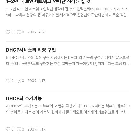
1~2년 내 보안·네트워크 인력난 심각해 질 것
한다고 29일 밝혔다. ‘OTP(One Time Password)’는 로그인 시 매번 다른 일회
글 내용
용 비밀번호를 이용해 타인에 의한 ..
1~2년 내 보안·네트워크 인력난 심각해 질 것” [입력날짜: 2007-03-29] 시스코
“학교 교육과 현장의 갭 너무 커” 전 세계적으로 실업난이 확산되면서 새로운 직업의
창출이 시급하다는 지적이 제기되고 있는 가운데, 정보보호와 무선 네트워크 분야는
앞으로 심각한 구인난을 겪게 될 것이며, 이 분야의 전문가 양성이 시급하다는 주장
작성시간
0
0
2007. 4. 2.
이 나왔다. 시스코시스템즈코리아의 최기영 상무는 28일 네트워킹 아카데미 및 보
안 기자간담회에서 “최근 IDC 보고서에 의하면 전 세계적으로 IT 관련 전문가의 수
요가 급속히 증가할 것이며, 특히 네트워크와 보안관련 전문가의 수요가 급증할
DHCP서비스의 확장 구현
것”이라고 말했다. 최 상무는 “네트워크와 보안기술은 급속히 발전하고 있으나 전문
글 내용
가의 수는 턱없이 부족한 형편”이라며, “특히, 빠르게 ..
5. DHCP서비스의 확장 구현 지금까지는 DHCP의 기능과 구성에 대해서 살펴보았
다. 위의 내용만으로도 구현하는 것은 얼마든지 가능하겠지만, 이제부터는 조금 다른
측면을 고려해 볼까 한다. 회사의 네트워크 환경이 적어도 2개 이상의 세그먼트로 네
트워크가 분리되어 있는 상황을 고려해 보고, 하나의 DHCP서버가 서비스를 하지
작성시간
0
0
2007. 1. 17.
못하는 상황이 발생했을때를 고려하여 그러한 경우라도 클라이언트가 정상적인 IP
를 할당받는데 차질이 없도록 하기 위한 서버의 중복배치를 고려해 보고자 한다. 기
업 네트워크에서 네트워크 서버 배치시 고려할 사항 기업네트워크에서 어느 위치에
DHCP의 추가기능
몇대의 서버를 배치할 것인가의 문제는 단순히 서버를 관리하는 것보다 중요한 의미
글 내용
를 가진다. 서버를 설치하고 구성하기에 앞서 먼저 서버의 배치 디자인을..
4.DHCP의 추가기능 (1)복수의 IP 범위 구성 하나의 DHCP서버는 복수의 네트워크
의 범위를 가지는 것이 가능하다. 회사가 물리적으로 여러개의 네트워크로 세그먼트
되어 있을 때 하나의 DHCP서버만으로도 전체 네트워크에서 DHCP서비스를 가능
하게 만들 수 있다는 것을 의미한다. 물리적인 구성은 뒤에서 살펴보고 여기서는 구
작성시간
0
0
2007. 1. 17.
성에 대한 측면만 확인해 본다. [그림31.DHCP서버에 새로운 IP범위 추가구성] 서