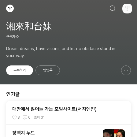
검색하기
티스토리
湘來和台妹
구독자
0
Dream dreams, have visions, and let no obstacle stand in
your way.
구독하기
방명록
신고하기 레이어
열기
인기글
대만에서 많이들 가는 포털사이트(서치엔진)
8
0
조회
31
장백지 누드