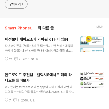
구독하기
더보기
Smart Phone/Android
의 다른 글
이전보다 재미요소가 가미된 KTH 아임IN
글 내용
작년 아이폰을 구매하면서 한동안 위치기반 서비스에 푸욱
빠져서 살았는데 한 6개월 신나게 여러지역을 쿡쿡 발도장
찍고 다녀보니, 여러문제가 생기는 부분도 사실입니다 최
12
7
2010. 10. 12.
근 다양한 SNS 서비스가 나오면서 사생활에 대한 여러 문
제와 부작용들이 나타나고 있는데요. 서비스를 사용하는
사용자도 조심해야겠지만, 서비스를 기획&운영하는 여러
안드로이드 추천앱 - 갤럭시S에서도 해외 라
기업에서도 고민해야할 문제가 아닌가 싶습니다. 그래서
한동안 LBS 기반 서비스를 뚝 끊고 살았는데, KTH에서
디오를 들어보자
글 내용
아임IN 안드로이드용이 출시되어 오랜만에 LBS 서비스를
아이폰에는 fstream 이라는 app이 있어 편하게 대만 라
구동해봤습니다. 한동안 신나게 재미 들이고 있을때는 어
디오를 스트리밍으로 들을수 있었습니다 MAC OS를 사
떠한 새로운 곳을 가거나, 식당에서 밥을 먹을때, 자연스럽
용할때도 Fstream 프로그램을 자주 사용하고 있었습니다
게 휴대폰을 꺼내서 발도장을 쿡 찍거나, 체크인을 하게 됩
7
1
2010. 9. 9.
얼마전에 갤럭시S를 사용하면서 안드로이드 운영체제에도
니다. 자 그럼 아임IN 안드로이드 APP은..
이런 어플이 없을까 고민중에 정말 검색서비스를 엄청 뒤