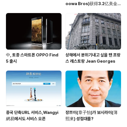
oowa Bros)获得3.2亿美金
投资
中, 토종 스마트폰 OPPO Find
상해에서 분위기내고 싶을 땐 프랑
5 출시
스 레스토랑 Jean Georges
중국 단축URL 서비스,Wangyi
장쯔이(章子怡)가 보시라이(薄
網易에서도 서비스 오픈
熙來) 성접대를?