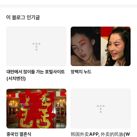
졌죠 끝내는 못찾고 있던 와중에 중문과 선배가 알려준 Tu
nein radio 어플 안드로이드 마켓에서 Tunein radio를
검색해보세요~ 설치를 하게되면 검색이 상단에 위치하고
이 블로그 인기글
그 아래로는 카테고리 메뉴가 있습니다 안드로이드 OS에
서 자동으로 번역하다보니 메뉴명이 조금 어색하긴 하네요
하지만 메뉴를 알아보는데는 전혀 지장은 없죠 위치별을
선택하면 세계 여러 지역군으로 나뉘어져있습니다 저는 아
시아>대만을 선택해봤습니다 그리고 ..
대만에서 많이들 가는 포털사이트
장백지 누드
(서치엔진)
중국인 결혼식
韩国外卖APP, 外卖的民族(W