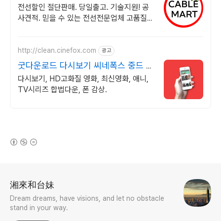
할인판매 당일출고
전선할인 절단판매. 당일출고. 기술지원! 공
사견적. 믿을 수 있는 전선전문업체 고품질
전선, 가격은 합리적! 믿을 수 있는 전선전문
업체에서 지금 바로 구매하세요
http://clean.cinefox.com
광고
굿다운로드 다시보기 씨네폭스 중드 일
드 30%할인
다시보기, HD고화질 영화, 최신영화, 애니,
TV시리즈 합법다운, 폰 감상.
(새창열림)
로그 정보
湘來和台妹
Dream dreams, have visions, and let no obstacle
stand in your way.