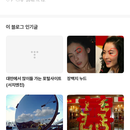
7
0
2010. 11. 15.
니다 기본 백업작업을 마치고 이제 업데이트를 시작합니
이번주 한국와서 안드로이드 마켓에 들어가보니 업데이트
다. 금일자로 최신버전 PHONE SJ26으로 프로요 업데이
표시가 뜨네요 그래서 업데이트 ..
트 진행을 시작합니다. 펌웨어 업데이트시 주의사항을 숙
지하고 확인 체크버튼을 클릭 그리고 다음을 눌립니다. 다
운로드를 하고나서 업그레이드가 진행됩니다. 바뀌는 내용
이 블로그 인기글
은 아래와 같습니다. (1) OS 업그레이드 Android Eclair
(2.1) → Froyo(2.2) 텍스트 음성입력, Flash 10.1 지원
(Flash등 플러그인을 사용하기 위해서는 인터넷 설정의
‘플러그인 실행’을 ‘항상’으로 선택해야 합니다) 마켓, 보안
등 ..
대만에서 많이들 가는 포털사이트
장백지 누드
(서치엔진)