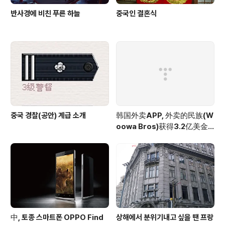
반사경에 비친 푸른 하늘
중국인 결혼식
중국 경찰(공안) 계급 소개
韩国外卖APP, 外卖的民族(W
oowa Bros)获得3.2亿美金
投资
中, 토종 스마트폰 OPPO Find
상해에서 분위기내고 싶을 땐 프랑