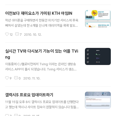
이런 어플이 없을까 고민중에 정말 검색서비스를 엄청 뒤
졌죠 끝내는 못찾고 있던 와중에 중문과 선배가 알려준 Tu
이전보다 재미요소가 가미된 KTH 아임IN
nein radio 어플 안드로이드 마켓에서 Tunein radio를
글 내용
검색해보세요~ 설치를 하게되면 검색이 상단에 위치하고
작년 아이폰을 구매하면서 한동안 위치기반 서비스에 푸욱
그 아래로는 카테고리 메뉴가 있습니다 안드로이드 OS에
빠져서 살았는데 한 6개월 신나게 여러지역을 쿡쿡 발도장
서 자동으로 번역하다보니 메뉴명이 조금 어색하긴 하네요
찍고 다녀보니, 여러문제가 생기는 부분도 사실입니다 최
하지만 메뉴를 알아보는데는 전혀 지장은 없죠 위치별을
12
7
2010. 10. 12.
근 다양한 SNS 서비스가 나오면서 사생활에 대한 여러 문
선택하면 세계 여러 지역군으로 나뉘어져있습니다 저는 아
제와 부작용들이 나타나고 있는데요. 서비스를 사용하는
시아>대만을 선택해봤습니다 그리고 ..
사용자도 조심해야겠지만, 서비스를 기획&운영하는 여러
실시간 TV와 다시보기 기능이 있는 어플 TVi
기업에서도 고민해야할 문제가 아닌가 싶습니다. 그래서
한동안 LBS 기반 서비스를 뚝 끊고 살았는데, KTH에서
ng
글 내용
아임IN 안드로이드용이 출시되어 오랜만에 LBS 서비스를
이동중에 CJ헬로비전에서 Tving 이라는 온라인 생방송
구동해봤습니다. 한동안 신나게 재미 들이고 있을때는 어
서비스 APP이 출시 되었습니다. Tving 서비스가 생소하
떠한 새로운 곳을 가거나, 식당에서 밥을 먹을때, 자연스럽
게 느껴지실지도 모르겠는데요. 저는 이전 Hellotvi.com
게 휴대폰을 꺼내서 발도장을 쿡 찍거나, 체크인을 하게 됩
9
0
2010. 11. 10.
라는 서비스를 2008년도 하반기때 사용했던 기억이 납니
니다. 자 그럼 아임IN 안드로이드 APP은..
다. 그 당시 가입자를 대상으로 베타서비스 중이며 무료로
제공되고 있었던 서비스였죠. 유료 방송 플랫폼 사업자와
갤럭시S 프로요 업데이트하기
채널 사업자들의 유,무료 온라인 동영상 서비스가 불과 1~
글 내용
2년 전만해도 멀게 느껴지고 해외사례만 언급되고 있었는
11월 15일 오후 8시 갤럭시S 프로요 업데이트를 단행한다
데 이젠 모바일 플랫폼에도 서비스를 제공하고 모바일 OS
고 했는데 역시나 사이트 접속이 원할하지 않습니다 힘들
를 가리지않고 다양한 플랫폼에서 제공되고 있습니다. 지
게 삼성 KIES 프로그램 구동하여 업데이트를 진행하였습
난주 중국에 있을때 Tving 어플리케이션을 다운받았는데,