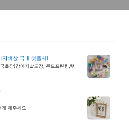
가지색상 국내 첫출시!
(전국출장)강아지발도장, 핸드프린팅,탯
걷게 해주세요