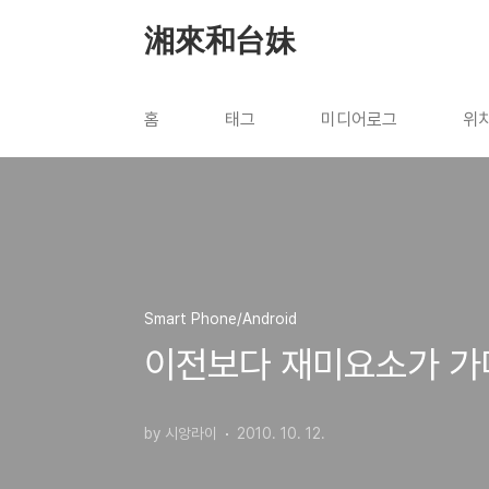
본문 바로가기
湘來和台妹
홈
태그
미디어로그
위
Smart Phone/Android
이전보다 재미요소가 가미
by 시앙라이
2010. 10. 12.