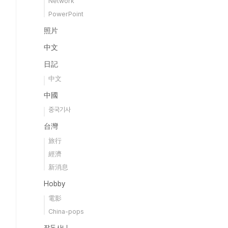
Network
PowerPoint
照片
中文
日記
中文
中國
중국기사
台灣
旅行
經濟
新消息
Hobby
電影
China-pops