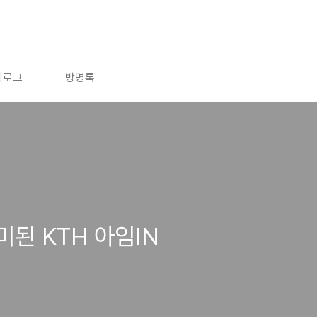
치로그
방명록
된 KTH 아임IN