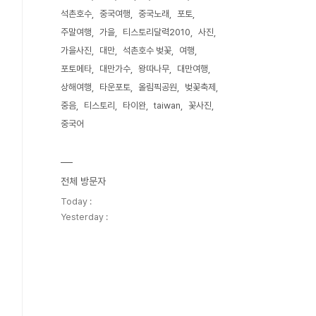
석촌호수
중국여행
중국노래
포토
주말여행
가을
티스토리달력2010
사진
가을사진
대만
석촌호수 벚꽃
여행
포토메타
대만가수
왕따나무
대만여행
상해여행
타운포토
올림픽공원
벚꽃축제
중음
티스토리
타이완
taiwan
꽃사진
중국어
전체 방문자
Today :
Yesterday :