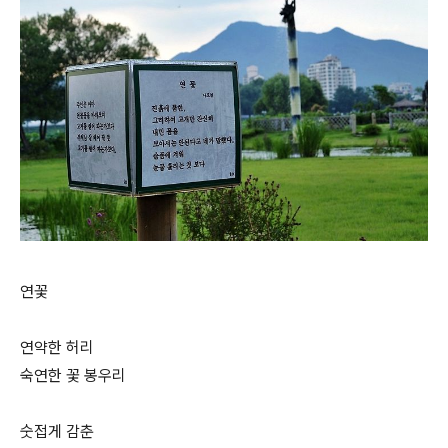
연꽃
연약한 허리
숙연한 꽃 봉우리
숫접게 감춘