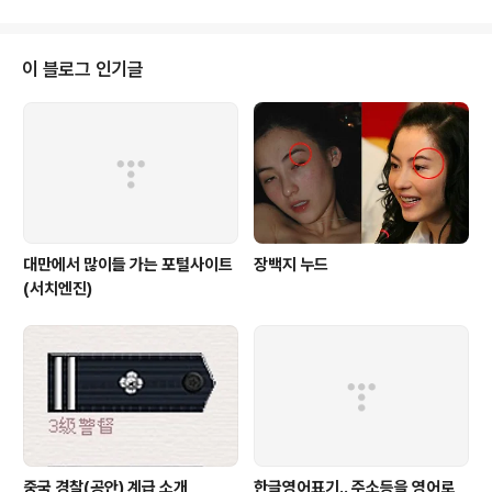
지금도 기억에 남는다 지금은 푸르른 ..
다른 날씨에서 찍어서 그런지 연꽃의 다른 모습을 담을 수
있었습니다. 연꽃아 이제..내년에 다시 만나자~
이 블로그 인기글
대만에서 많이들 가는 포털사이트
장백지 누드
(서치엔진)
중국 경찰(공안) 계급 소개
한글영어표기.. 주소등을 영어로