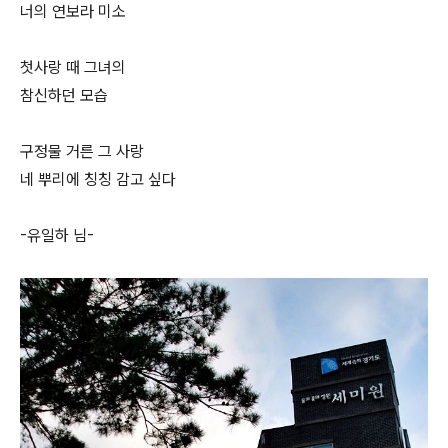
너의 연보라 미소
첫사랑 때 그녀의
참신하던 모습
구정물 거른 그 사랑
네 뿌리에 칭칭 감고 싶다
-유일하 님-