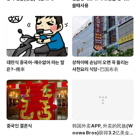
쓸때사용
대만식 중국어-재수없어 라는 말
상하이에 손님이 오면 꼭 들리는
은?-機車
사천요리 식당-巴国布衣
중국인 결혼식
韩国外卖APP, 外卖的民族(W
oowa Bros)获得3.2亿美金
投资