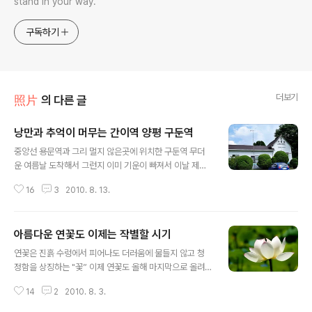
stand in your way.
구독하기
더보기
照片
의 다른 글
낭만과 추억이 머무는 간이역 양평 구둔역
글 내용
중앙선 용문역과 그리 멀지 않은곳에 위치한 구둔역 무더
운 여름날 도착해서 그런지 이미 기운이 빠져서 이날 제대
로 사진을 찍진 못했다 집에 돌아오고 아쉬움이 많이 남는
16
3
2010. 8. 13.
다. 좁은 언덕길을 자꾸만 올라가니 세월을 이고 지나간 간
이역이 하나 보이는 이곳 구둔역 간이역은 낭만과 추억이
머무는 곳이다. 경기도 양평군 지제면 일신리 구둔역은 문
아름다운 연꽃도 이제는 작별할 시기
화재로 지정된 간이역이다. 양평시내에서 15㎞, 용문산관
글 내용
광지에서 12㎞ 거리다. 구불구불한 산길을 따라가다 보면
연꽃은 진흙 수렁에서 피어나도 더러움에 물들지 않고 청
언덕배기 외진 산골에 있다. 하루 90여대의 기차가 이곳을
정함을 상징하는 "꽃” 이제 연꽃도 올해 마지막으로 올려
거쳐 가지만 청량리역에서 출발하는 무궁화호열차가 3번
보는게 아닌듯 싶다. 최근 서울시내를 비롯해서 경기, 경남
정차할 뿐, 한적해서 여유롭다. 텅빈 간이역에서 미리 싸온
14
2
2010. 8. 3.
지방 바람을 쐬면서 짬짬히 찍어놓은 사진들 올해는 유독
김밥을 함께 먹으니 정말 색다른 기분 옛 소풍 생각도 나고
연꽃사진을 많이 담아봤습니다. 여기저기 다른 장소, 각각