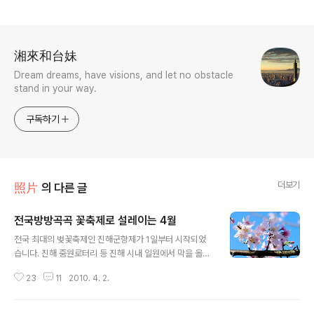
로그 정보
湘來和台妹
Dream dreams, have visions, and let no obstacle
stand in your way.
구독하기
더보기
照片
의 다른 글
전국방방곡곡 꽃축제로 설레이는 4월
글 내용
전국 최대의 벚꽃축제인 진해군항제가 1일부터 시작되었
습니다. 진해 중원로터리 등 진해 시내 일원에서 막을 올려
11일까지 계속되는데 올해는 이상기온 여파로 벚꽃도 아직
23
11
2010. 4. 2.
덜 피었다고 하네요. 엎친데 덮친격일까? 천안함 침몰 사고
의 여파로 주요 행사가 취소되어 허전하다고 합니다. 그래
도 찬기운에 눌려있던 봄비를 맞고 꽃들이 드디어 폭발하