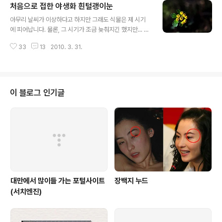
처음으로 접한 야생화 흰털괭이눈
기 시작했습니다. 봄꽃 중에서 가장 화사한 벚꽃이 흐드러
글 내용
질 때 쯤이면 전국은 흥겨운 축제로 들썩이게 되는 4월...
아무리 날씨가 이상하다고 하지만 그래도 식물은 제 시기
꽃바람 난 상춘객들을 유혹하는 축제의 장이 바로 이번달
에 피어납니다. 물론, 그 시기가 조금 늦춰지긴 했지만... 오
이 아닐까요? 작년 이 맘때는 서울에도 살짝살짝 피고 그랬
랜만에 바람도 쐴겸 산으로 산으로...발 걸음을 향해봅니다.
는데 출퇴근 시간에 석촌호수를 매일같이 지나다니고 있지
33
13
2010. 3. 31.
앗...백과사전으로...블로그 포스팅으로만 보아오던 흰털괭
만 언제 꽃망울을 터트릴지 기미조차 보이질 않네요. 이렇
이눈 흰털괭이 눈은 쌍떡잎식물 장미목 범의귓과의 여러해
게 활짝 피어있는 벚꽃이 정말 보고 싶네요..
살이풀입니다. 너도바람꽃도 찾아보고 제비꽃, 복수초, 현
호색 등 다양한 야생화가 있을까 기웃거렸는데..뜻밖의 수
확이었습니다. 해피아름드리님이랑 같이 갔어야하는데, 혼
이 블로그 인기글
자만 가서 죄송해유...ㅋㅋ 몸이 피곤하다고 잠만 드르렁 잘
게 아니라.. 이렇게 산 공기를 마시고, 하루를 일찍 시작하
니 활력도 불어 넣어지고 좋았습니다. 나머지 야생화는 또
다음에 계속^^
대만에서 많이들 가는 포털사이트
장백지 누드
(서치엔진)