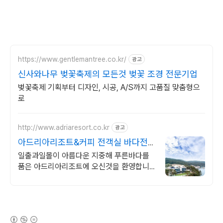
https://www.gentlemantree.co.kr/
광고
신사와나무 벚꽃축제의 모든것 벚꽃 조경 전문기업
벚꽃축제 기획부터 디자인, 시공, A/S까지 고품질 맞춤형으
로
http://www.adriaresort.co.kr
광고
아드리아리조트&커피 전객실 바다전
망, 아로마스파
일출과일몰이 아름다운 지중해 푸른바다를
품은 아드리아리조트에 오신것을 환영합니
다
(새창열림)