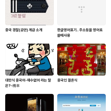
중국 경찰(공안) 계급 소개
한글영어표기.. 주소등을 영어로
쓸때사용
대만식 중국어-재수없어 라는 말
중국인 결혼식
은?-機車