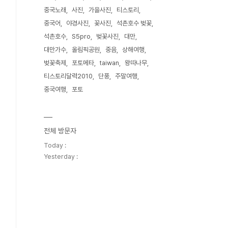
중국노래
사진
가을사진
티스토리
중국어
야경사진
꽃사진
석촌호수 벚꽃
석촌호수
S5pro
벚꽃사진
대만
대만가수
올림픽공원
중음
상해여행
벚꽃축제
포토메타
taiwan
왕따나무
티스토리달력2010
단풍
주말여행
중국여행
포토
전체 방문자
Today :
Yesterday :