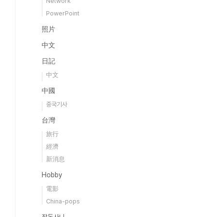
Network
PowerPoint
照片
中文
日記
中文
中國
중국기사
台灣
旅行
經濟
新消息
Hobby
電影
China-pops